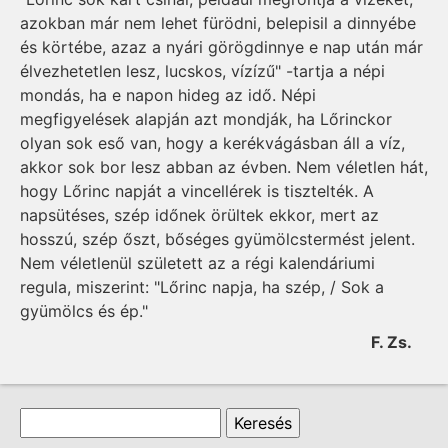
azokban már nem lehet fürödni, belepisil a dinnyébe
és körtébe, azaz a nyári görögdinnye e nap után már
élvezhetetlen lesz, lucskos, vízízű" -tartja a népi
mondás, ha e napon hideg az idő. Népi
megfigyelések alapján azt mondják, ha Lőrinckor
olyan sok eső van, hogy a kerékvágásban áll a víz,
akkor sok bor lesz abban az évben. Nem véletlen hát,
hogy Lőrinc napját a vincellérek is tisztelték. A
napsütéses, szép időnek örültek ekkor, mert az
hosszú, szép őszt, bőséges gyümölcstermést jelent.
Nem véletlenül született az a régi kalendáriumi
regula, miszerint: "Lőrinc napja, ha szép, / Sok a
gyümölcs és ép."
F. Zs.
Keresés űrlap
Keresés