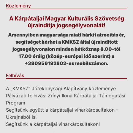
Közlemény
A Kárpátaljai Magyar Kulturális Szövetség
újraindítja jogsegélyvonalát!
Amennyiben magyarsága miatt bárkit atrocitás ér,
segítséget kérhet a KMKSZ által újraindított
jogsegélyvonalon minden hétköznap 8.00-tól
17.00 óráig (közép-európai idő szerint) a
+380959192802-es mobilszámon.
Felhívás
A „KMKSZ” Jótékonysági Alapítvány közleménye
Pályázati felhívás: Zrínyi Ilona Kárpátaljai Támogatási
Program
Segítsünk együtt a kárpátaljai viharkárosultakon –
Ukrajnából is!
Segítsünk a kárpátaljai viharkárosultakon!