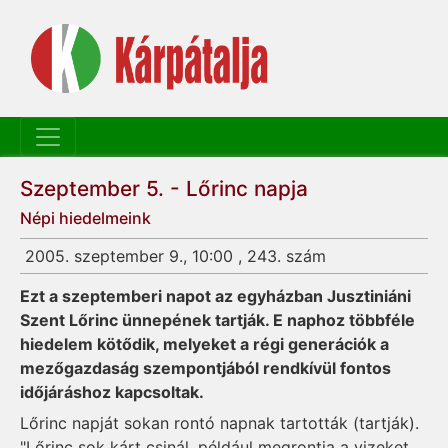
Szeptember 5. - Lőrinc napja
Népi hiedelmeink
2005. szeptember 9., 10:00 , 243. szám
Ezt a szeptemberi napot az egyházban Jusztiniáni
Szent Lőrinc ünnepének tartják. E naphoz többféle
hiedelem kötődik, melyeket a régi generációk a
mezőgazdaság szempontjából rendkívül fontos
időjáráshoz kapcsoltak.
Lőrinc napját sokan rontó napnak tartották (tartják).
"Lőrinc sok kárt csinál, például megrontja a vizeket,