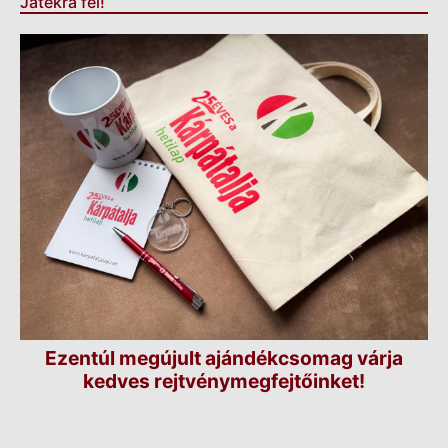
Játékra fel!
Ezentúl megújult ajándékcsomag várja
kedves rejtvénymegfejtőinket!