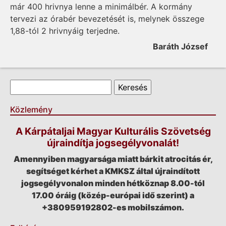
már 400 hrivnya lenne a minimálbér. A kormány
tervezi az órabér bevezetését is, melynek összege
1,88-tól 2 hrivnyáig terjedne.
Baráth József
Keresés űrlap
Keresés
Közlemény
A Kárpátaljai Magyar Kulturális Szövetség
újraindítja jogsegélyvonalát!
Amennyiben magyarsága miatt bárkit atrocitás ér,
segítséget kérhet a KMKSZ által újraindított
jogsegélyvonalon minden hétköznap 8.00-tól
17.00 óráig (közép-európai idő szerint) a
+380959192802-es mobilszámon.