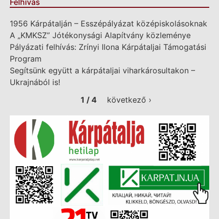
Felhívás
1956 Kárpátalján – Esszépályázat középiskolásoknak
A „KMKSZ” Jótékonysági Alapítvány közleménye
Pályázati felhívás: Zrínyi Ilona Kárpátaljai Támogatási
Program
Segítsünk együtt a kárpátaljai viharkárosultakon –
Ukrajnából is!
1 / 4
következő ›