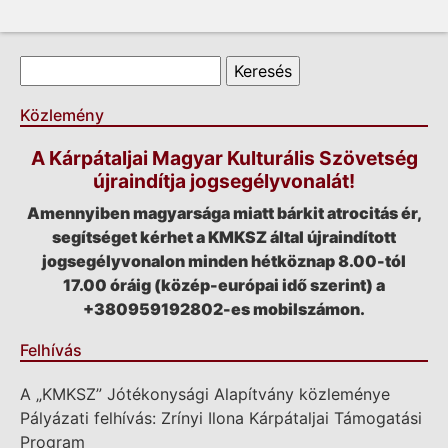
Keresés űrlap
Keresés
Közlemény
A Kárpátaljai Magyar Kulturális Szövetség
újraindítja jogsegélyvonalát!
Amennyiben magyarsága miatt bárkit atrocitás ér,
segítséget kérhet a KMKSZ által újraindított
jogsegélyvonalon minden hétköznap 8.00-tól
17.00 óráig (közép-európai idő szerint) a
+380959192802-es mobilszámon.
Felhívás
A „KMKSZ” Jótékonysági Alapítvány közleménye
Pályázati felhívás: Zrínyi Ilona Kárpátaljai Támogatási
Program