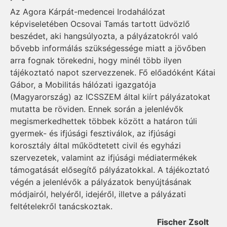
Az Agora Kárpát-medencei Irodahálózat
képviseletében Ocsovai Tamás tartott üdvözlő
beszédet, aki hangsúlyozta, a pályázatokról való
bővebb informálás szükségessége miatt a jövőben
arra fognak törekedni, hogy minél több ilyen
tájékoztató napot szervezzenek. Fő előadóként Kátai
Gábor, a Mobilitás hálózati igazgatója
(Magyarország) az ICSSZEM által kiírt pályázatokat
mutatta be röviden. Ennek során a jelenlévők
megismerkedhettek többek között a határon túli
gyermek- és ifjúsági fesztiválok, az ifjúsági
korosztály által működtetett civil és egyházi
szervezetek, valamint az ifjúsági médiatermékek
támogatását elősegítő pályázatokkal. A tájékoztató
végén a jelenlévők a pályázatok benyújtásának
módjairól, helyéről, idejéről, illetve a pályázati
feltételekről tanácskoztak.
Fischer Zsolt