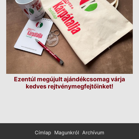
Ezentúl megújult ajándékcsomag várja
kedves rejtvénymegfejtőinket!
Címlap
Magunkról
Archívum