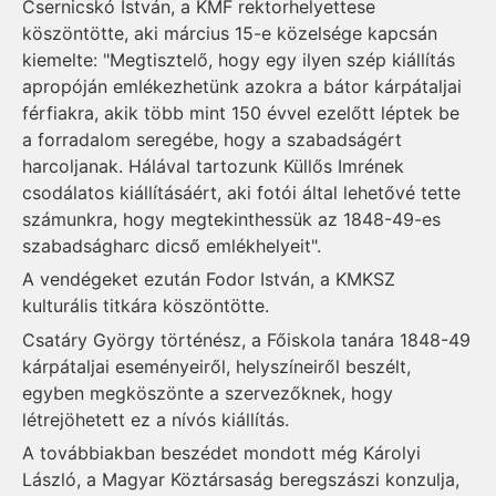
Csernicskó István, a KMF rektorhelyettese
köszöntötte, aki március 15-e közelsége kapcsán
kiemelte: "Megtisztelő, hogy egy ilyen szép kiállítás
apropóján emlékezhetünk azokra a bátor kárpátaljai
férfiakra, akik több mint 150 évvel ezelőtt léptek be
a forradalom seregébe, hogy a szabadságért
harcoljanak. Hálával tartozunk Küllős Imrének
csodálatos kiállításáért, aki fotói által lehetővé tette
számunkra, hogy megtekinthessük az 1848-49-es
szabadságharc dicső emlékhelyeit".
A vendégeket ezután Fodor István, a KMKSZ
kulturális titkára köszöntötte.
Csatáry György történész, a Főiskola tanára 1848-49
kárpátaljai eseményeiről, helyszíneiről beszélt,
egyben megköszönte a szervezőknek, hogy
létrejöhetett ez a nívós kiállítás.
A továbbiakban beszédet mondott még Károlyi
László, a Magyar Köztársaság beregszászi konzulja,