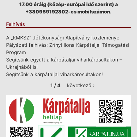
17.00 óráig (közép-európai idő szerint) a
+380959192802-es mobilszámon.
Felhívás
A „KMKSZ” Jótékonysági Alapítvány közleménye
Pályázati felhívás: Zrínyi Ilona Kárpátaljai Támogatási
Program
Segítsünk együtt a kárpátaljai viharkárosultakon –
Ukrajnából is!
Segítsünk a kárpátaljai viharkárosultakon!
1 / 4
következő ›