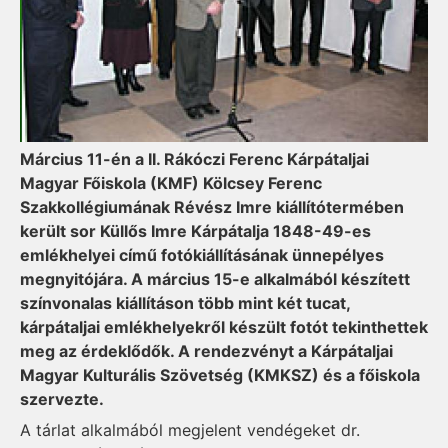
Március 11-én a II. Rákóczi Ferenc Kárpátaljai
Magyar Főiskola (KMF) Kölcsey Ferenc
Szakkollégiumának Révész Imre kiállítótermében
került sor Küllős Imre Kárpátalja 1848-49-es
emlékhelyei című fotókiállításának ünnepélyes
megnyitójára. A március 15-e alkalmából készített
színvonalas kiállításon több mint két tucat,
kárpátaljai emlékhelyekről készült fotót tekinthettek
meg az érdeklődők. A rendezvényt a Kárpátaljai
Magyar Kulturális Szövetség (KMKSZ) és a főiskola
szervezte.
A tárlat alkalmából megjelent vendégeket dr.