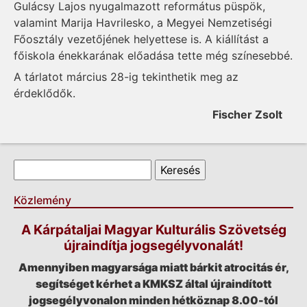
Gulácsy Lajos nyugalmazott református püspök,
valamint Marija Havrilesko, a Megyei Nemzetiségi
Főosztály vezetőjének helyettese is. A kiállítást a
főiskola énekkarának előadása tette még színesebbé.
A tárlatot március 28-ig tekinthetik meg az
érdeklődők.
Fischer Zsolt
Keresés űrlap
Keresés
Közlemény
A Kárpátaljai Magyar Kulturális Szövetség
újraindítja jogsegélyvonalát!
Amennyiben magyarsága miatt bárkit atrocitás ér,
segítséget kérhet a KMKSZ által újraindított
jogsegélyvonalon minden hétköznap 8.00-tól