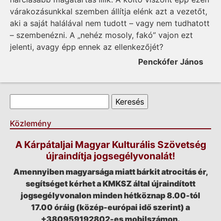
várakozásunkkal szemben állítja elénk azt a vezetőt,
aki a saját halálával nem tudott – vagy nem tudhatott
– szembenézni. A „nehéz mosoly, fakó” vajon ezt
jelenti, avagy épp ennek az ellenkezőjét?
Penckófer János
Keresés űrlap
Keresés
Közlemény
A Kárpátaljai Magyar Kulturális Szövetség
újraindítja jogsegélyvonalát!
Amennyiben magyarsága miatt bárkit atrocitás ér,
segítséget kérhet a KMKSZ által újraindított
jogsegélyvonalon minden hétköznap 8.00-tól
17.00 óráig (közép-európai idő szerint) a
+380959192802-es mobilszámon.