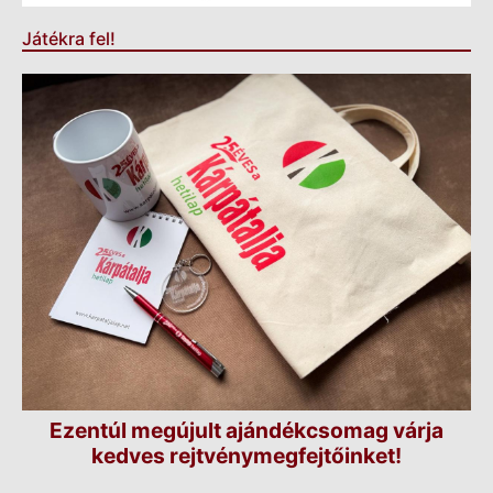
Játékra fel!
Ezentúl megújult ajándékcsomag várja
kedves rejtvénymegfejtőinket!