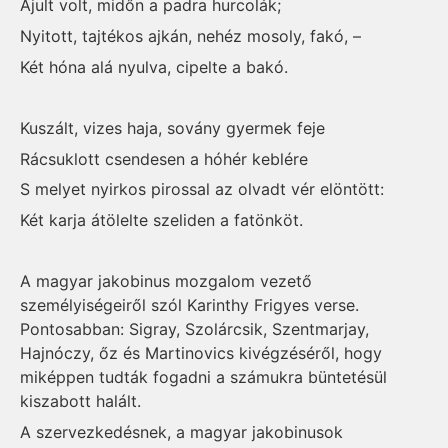
Ájult volt, midőn a padra hurcolák;
Nyitott, tajtékos ajkán, nehéz mosoly, fakó, –
Két hóna alá nyulva, cipelte a bakó.
Kuszált, vizes haja, sovány gyermek feje
Rácsuklott csendesen a hóhér keblére
S melyet nyirkos pirossal az olvadt vér elöntött:
Két karja átölelte szeliden a fatönköt.
A magyar jakobinus mozgalom vezető
személyiségeiről szól Karinthy Frigyes verse.
Pontosabban: Sigray, Szolárcsik, Szentmarjay,
Hajnóczy, őz és Martinovics kivégzéséről, hogy
miképpen tudták fogadni a számukra büntetésül
kiszabott halált.
A szervezkedésnek, a magyar jakobinusok