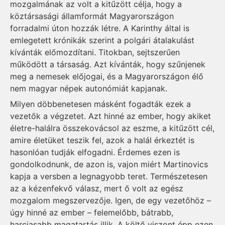
mozgalmának az volt a kitűzött célja, hogy a
köztársasági államformát Magyarországon
forradalmi úton hozzák létre. A Karinthy által is
emlegetett krónikák szerint a polgári átalakulást
kívánták előmozdítani. Titokban, sejtszerűen
működött a társaság. Azt kívánták, hogy szűnjenek
meg a nemesek előjogai, és a Magyarországon élő
nem magyar népek autonómiát kapjanak.
Milyen döbbenetesen másként fogadták ezek a
vezetők a végzetet. Azt hinné az ember, hogy akiket
életre-halálra összekovácsol az eszme, a kitűzött cél,
amire életüket teszik fel, azok a halál érkeztét is
hasonlóan tudják elfogadni. Érdemes ezen is
gondolkodnunk, de azon is, vajon miért Martinovics
kapja a versben a legnagyobb teret. Természetesen
az a kézenfekvő válasz, mert ő volt az egész
mozgalom megszervezője. Igen, de egy vezetőhöz –
úgy hinné az ember – felemelőbb, bátrabb,
harciasabb magatartás illik. A költő viszont épp ezen