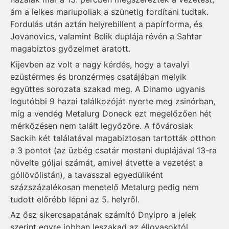
ám a lelkes mariupoliak a szünetig fordítani tudtak.
Fordulás után aztán helyrebillent a papírforma, és
Jovanovics, valamint Belik duplája révén a Sahtar
magabiztos győzelmet aratott.
Kijevben az volt a nagy kérdés, hogy a tavalyi
ezüstérmes és bronzérmes csatájában melyik
együttes sorozata szakad meg. A Dinamo ugyanis
legutóbbi 9 hazai találkozóját nyerte meg zsinórban,
míg a vendég Metalurg Do­neck ezt megelőzően hét
mérkőzésen nem talált legyőzőre. A fővárosiak
Sackih két találatával magabiztosan tartották otthon
a 3 pontot (az üzbég csatár mostani duplájával 13-ra
növelte góljai számát, amivel átvette a vezetést a
góllövőlistán), a tavasszal egyedüliként
százszázalékosan menetelő Metalurg pedig nem
tudott előrébb lépni az 5. helyről.
Az ősz sikercsapatának számító Dnyipro a jelek
szerint egyre jobban leszakad az éllovasoktól.