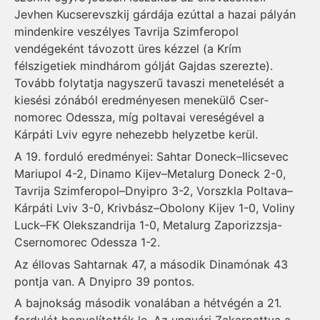
Jevhen Kucserevszkij gárdája ezúttal a hazai pályán
mindenkire veszélyes Tavrija Szimfe­ropol
vendégeként távozott üres kézzel (a Krím
félszigetiek mindhárom gólját Gajdas szerezte).
Tovább folytatja nagyszerű tavaszi menetelését a
kiesési zónából eredményesen menekülő Cser­
nomorec Odessza, míg poltavai vereségével a
Kárpáti Lviv egyre nehezebb helyzetbe kerül.
A 19. forduló eredményei: Sahtar Doneck–Ilicsevec
Ma­riupol 4-2, Dinamo Kijev–Me­talurg Doneck 2-0,
Tavrija Szim­feropol–Dnyipro 3-2, Vorszkla Poltava–
Kárpáti Lviv 3-0, Kriv­bász–Obolony Kijev 1-0, Voliny
Luck–FK Olekszandrija 1-0, Me­talurg Zaporizzsja-
Csernomorec Odessza 1-2.
Az éllovas Sahtarnak 47, a második Dinamónak 43
pontja van. A Dnyipro 39 pontos.
A bajnokság második vonalában a hétvégén a 21.