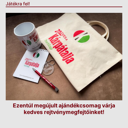
Játékra fel!
Ezentúl megújult ajándékcsomag várja
kedves rejtvénymegfejtőinket!