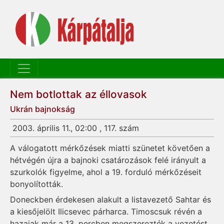
Nem botlottak az éllovasok
Ukrán bajnokság
2003. április 11., 02:00 , 117. szám
A válogatott mérkőzések miatti szünetet követően a
hétvégén újra a bajnoki csatározások felé irányult a
szurkolók figyelme, ahol a 19. forduló mérkőzéseit
bonyolították.
Doneckben érdekesen alakult a listavezető Sahtar és
a kiesőjelölt Ilicsevec párharca. Timoscsuk révén a
hazaiak már a 13. percben megszerezték a vezetést,