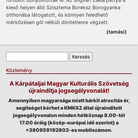
fordulót bonyolították le. Az ungvári Za­karpattya a
kieső helyen álló Szisztema Boreksz Borogyanka
otthonába látogatott, és könnyen feledhető
mérkőzésen gól nélküli döntetlenre végzett.
(tamási)
Keresés űrlap
Keresés
Közlemény
A Kárpátaljai Magyar Kulturális Szövetség
újraindítja jogsegélyvonalát!
Amennyiben magyarsága miatt bárkit atrocitás ér,
segítséget kérhet a KMKSZ által újraindított
jogsegélyvonalon minden hétköznap 8.00-tól
17.00 óráig (közép-európai idő szerint) a
+380959192802-es mobilszámon.