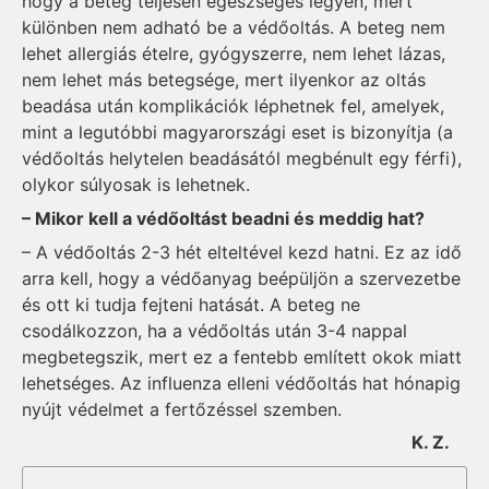
hogy a beteg teljesen egészséges legyen, mert
különben nem adható be a védőoltás. A beteg nem
lehet allergiás ételre, gyógyszerre, nem lehet lázas,
nem lehet más betegsége, mert ilyenkor az oltás
beadása után komplikációk léphetnek fel, amelyek,
mint a legutóbbi magyarországi eset is bizonyítja (a
védőoltás helytelen beadásától megbénult egy férfi),
olykor súlyosak is lehetnek.
– Mikor kell a védőoltást beadni és meddig hat?
– A védőoltás 2-3 hét elteltével kezd hatni. Ez az idő
arra kell, hogy a védőanyag beépüljön a szervezetbe
és ott ki tudja fejteni hatását. A beteg ne
csodálkozzon, ha a védőoltás után 3-4 nappal
megbetegszik, mert ez a fentebb említett okok miatt
lehetséges. Az influenza elleni védőoltás hat hónapig
nyújt védelmet a fertőzéssel szemben.
K. Z.