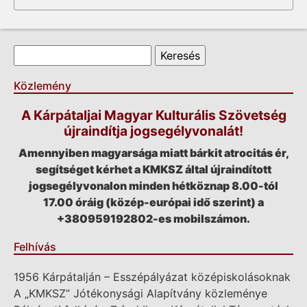
Keresés űrlap
Keresés
Közlemény
A Kárpátaljai Magyar Kulturális Szövetség
újraindítja jogsegélyvonalát!
Amennyiben magyarsága miatt bárkit atrocitás ér,
segítséget kérhet a KMKSZ által újraindított
jogsegélyvonalon minden hétköznap 8.00-tól
17.00 óráig (közép-európai idő szerint) a
+380959192802-es mobilszámon.
Felhívás
1956 Kárpátalján – Esszépályázat középiskolásoknak
A „KMKSZ” Jótékonysági Alapítvány közleménye