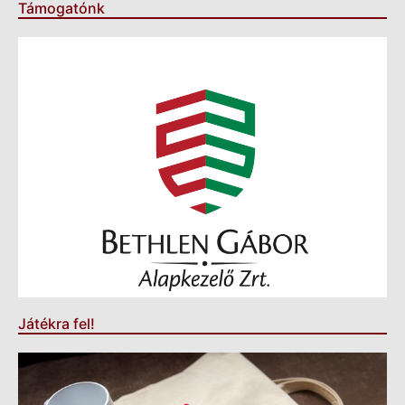
Támogatónk
Játékra fel!