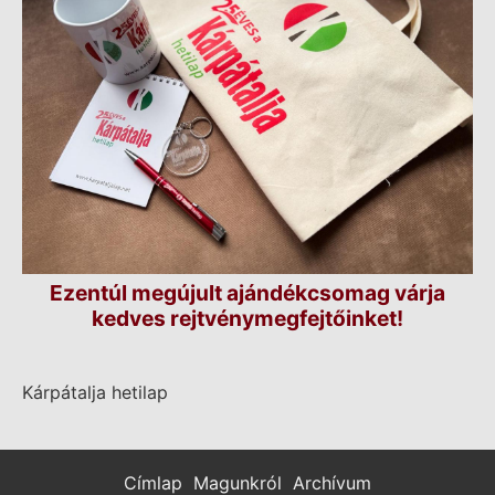
Ezentúl megújult ajándékcsomag várja
kedves rejtvénymegfejtőinket!
Kárpátalja hetilap
Címlap
Magunkról
Archívum