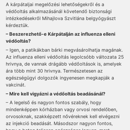
A kárpátaljai megelőzési lehetőségekről és a
védőoltás alkalmazásánál követendő biztonsági
intézkedésekről Mihajlova Szvitlána belgyógyászt
kérdeztük.
– Beszerezhető-e Kárpátalján az influenza elleni
védőoltás?
– Igen, a patikákban bárki megvásárolhatja magának.
Az influenza elleni védőoltás legolcsóbb változata 25
hrivnya, de vannak drágább védőoltások is, amelyek
ára több mint 30 hrivnya. Természetesen az
egészségügyi dolgozók ingyenesen megkapják a
vakcinát.
– Mire kell vigyázni a védőoltás beadásánál?
– A legelső és nagyon fontos szabály, hogy
mindenképpen kórházban vagy orvosi rendelőben,
orvosoknak, szakképzett nővéreknek kell elvégezni
az injekció beadását. Másodszor nagyon fontos,