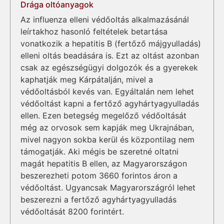
Drága oltóanyagok
Az influenza elleni védőoltás alkalmazásánál
leírtakhoz hasonló feltételek betartása
vonatkozik a hepatitis B (fertőző májgyulladás)
elleni oltás beadására is. Ezt az oltást azonban
csak az egészségügyi dolgozók és a gyerekek
kaphatják meg Kárpátalján, mivel a
védőoltásból kevés van. Egyáltalán nem lehet
védőoltást kapni a fertőző agyhártyagyulladás
ellen. Ezen betegség megelőző védőoltását
még az orvosok sem kapják meg Ukrajnában,
mivel nagyon sokba kerül és központilag nem
támogatják. Aki mégis be szeretné oltatni
magát hepatitis B ellen, az Magyarországon
beszerezheti potom 3660 forintos áron a
védőoltást. Ugyancsak Magyarországról lehet
beszerezni a fertőző agyhártyagyulladás
védőoltását 8200 forintért.