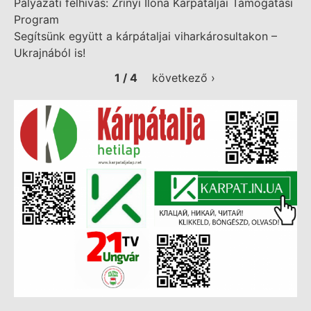
Pályázati felhívás: Zrínyi Ilona Kárpátaljai Támogatási
Program
Segítsünk együtt a kárpátaljai viharkárosultakon –
Ukrajnából is!
1 / 4
következő ›