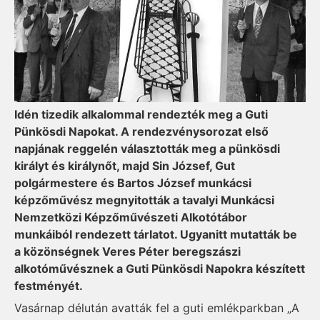
Idén tizedik alkalommal rendezték meg a Guti
Pünkösdi Napokat. A rendezvénysorozat első
napjának reggelén választották meg a pünkösdi
királyt és királynőt, majd Sin József, Gut
polgármestere és Bartos József munkácsi
képzőművész meg­­­nyitották a tavalyi Munkácsi
Nem­­zetközi Képzőművészeti Alkotótábor
munkáiból rendezett tárlatot. Ugyanitt mu­tatták be
a közönségnek Veres Pé­­ter beregszászi
alkotóművésznek a Guti Pünkösdi Napokra készített
festményét.
Vasárnap délután avatták fel a guti emlékparkban „A