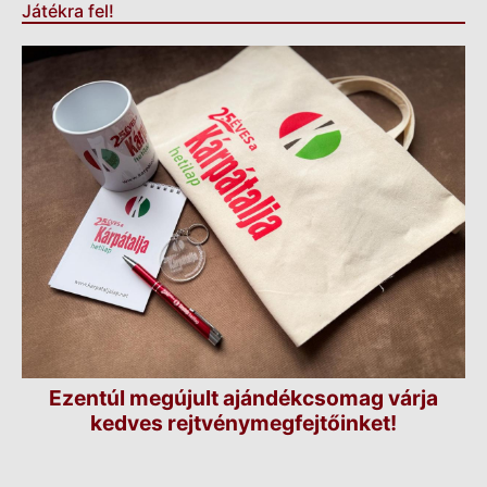
Játékra fel!
Ezentúl megújult ajándékcsomag várja
kedves rejtvénymegfejtőinket!