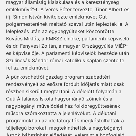
magyar államiság kialakulása és a kereszténység
emlékművé”-t. A Veres Péter tervezte, Tihor Albert és
ifj. Simon István kivitelezte emlékművet Gut
polgármesterének méltató szavai után leplezték le. A
leleplezés után az egybegyűlteket köszöntötte
Kovács Miklós, a KMKSZ elnöke, parlamenti képviselő
és dr. Fenyvesi Zoltán, a magyar Országgyűlés MIÉP-
es képviselője. A parlamenti képviselők beszéde után
Szulincsák Sán­dor római katolikus káplán szen­telte
fel az emlékművet.
A pünkösdhétfői gazdag program szabadtéri
rendezvényeit az esősre fordult időjárás miatt csak
részben sikerült megtartani. A délelőtt folyamán a
Guti Általános Iskola hagyományőrzőinek és a
nagybégányi művelődési ház folk­lór­együt­tesének
műsora szórakoztatta a jelenlévőket. A délutáni
programokban az ide látogatók megkóstolhatták a
tájjellegű borokat, megtekinthették a nagy­bé­gányi
Ászok bábszínház előadását, valamint a honfoglaló