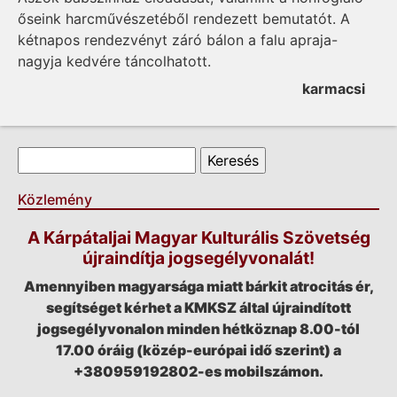
őseink harcművészetéből rendezett bemutatót. A
kétnapos rendezvényt záró bálon a falu apraja-
nagyja kedvére táncolhatott.
karmacsi
Keresés űrlap
Keresés
Közlemény
A Kárpátaljai Magyar Kulturális Szövetség
újraindítja jogsegélyvonalát!
Amennyiben magyarsága miatt bárkit atrocitás ér,
segítséget kérhet a KMKSZ által újraindított
jogsegélyvonalon minden hétköznap 8.00-tól
17.00 óráig (közép-európai idő szerint) a
+380959192802-es mobilszámon.