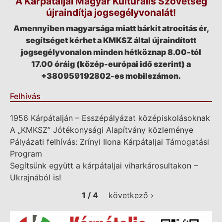
A Kárpátaljai Magyar Kulturális Szövetség
újraindítja jogsegélyvonalát!
Amennyiben magyarsága miatt bárkit atrocitás ér,
segítséget kérhet a KMKSZ által újraindított
jogsegélyvonalon minden hétköznap 8.00-tól
17.00 óráig (közép-európai idő szerint) a
+380959192802-es mobilszámon.
Felhívás
1956 Kárpátalján – Esszépályázat középiskolásoknak
A „KMKSZ” Jótékonysági Alapítvány közleménye
Pályázati felhívás: Zrínyi Ilona Kárpátaljai Támogatási
Program
Segítsünk együtt a kárpátaljai viharkárosultakon –
Ukrajnából is!
1 / 4
következő ›