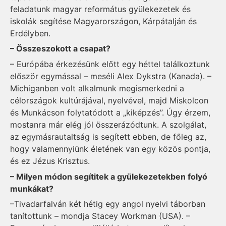
feladatunk magyar református gyülekezetek és
iskolák segítése Magyarországon, Kárpátalján és
Erdélyben.
– Összeszokott a csapat?
– Európába érkezésünk előtt egy héttel találkoztunk
először egymással – meséli Alex Dykstra (Kanada). –
Michiganben volt alkalmunk megismerkedni a
célországok kultúrájával, nyelvével, majd Miskolcon
és Munkácson folytatódott a „kiképzés”. Úgy érzem,
mostanra már elég jól összerázódtunk. A szolgálat,
az egymásrautaltság is segített ebben, de főleg az,
hogy valamennyiünk életének van egy közös pontja,
és ez Jézus Krisztus.
– Milyen módon segítitek a gyülekezetekben folyó
munkákat?
–Tivadarfalván két hétig egy angol nyelvi táborban
tanítottunk – mondja Stacey Workman (USA). –