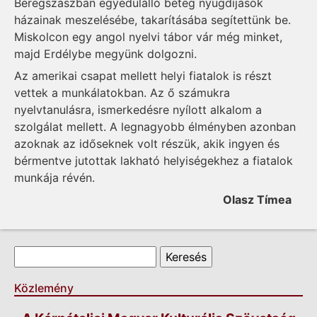
Beregszászban egyedülálló beteg nyugdíjasok
házainak meszelésébe, takarításába segítettünk be.
Miskolcon egy angol nyelvi tábor vár még minket,
majd Erdélybe megyünk dolgozni.
Az amerikai csapat mellett helyi fiatalok is részt
vettek a munkálatokban. Az ő számukra
nyelvtanulásra, ismerkedésre nyílott alkalom a
szolgálat mellett. A legnagyobb élményben azonban
azoknak az időseknek volt részük, akik ingyen és
bérmentve jutottak lakható helyiségekhez a fiatalok
munkája révén.
Olasz Tímea
Keresés űrlap
Keresés
Közlemény