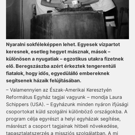
Nyaralni sokféleképpen lehet. Egyesek vízpartot
keresnek, esetleg hegyet másznak, mások –
különösen a nyugatiak – egzotikus utakra fizetnek
elő. Beregszászba azért érkeztek tengerentúli
fiatalok, hogy idős, egyedülálló embereknek
segítsenek házaik felújításában.
– Valamennyien az Észak-Amerikai Keresztyén
Református Egyház tagjai vagyunk – mondja Laura
Schippers (USA). – Egyházunk minden nyáron ifjúsági
csoportokat küld szolgálni különböző országokba. A
program célja egyrészt a helyi egyházak segítése,
másrészt a csoport tagjainak hitbeli növekedése,
tapasztalatszerzés a missziós szolgálatban. A mi