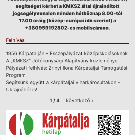
segítséget kérhet a KMKSZ által újraindított
jogsegélyvonalon minden hétköznap 8.00-tól
17.00 óráig (közép-európai idő szerint) a
+380959192802-es mobilszámon.
Felhívás
1956 Kárpátalján – Esszépályázat középiskolásoknak
A „KMKSZ” Jótékonysági Alapítvány közleménye
Pályázati felhívás: Zrínyi Ilona Kárpátaljai Támogatási
Program
Segítsünk együtt a kárpátaljai viharkárosultakon –
Ukrajnából is!
1 / 4
következő ›