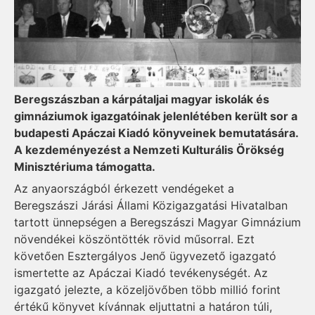
Beregszászban a kárpátaljai magyar iskolák és
gimnáziumok igazgatóinak jelenlétében került sor a
budapesti Apáczai Kiadó köny­veinek bemutatására.
A kezdeményezést a Nemzeti Kulturális Örökség
Minisztériuma támogatta.
Az anyaországból érkezett vendégeket a
Beregszászi Járási Állami Közigazgatási Hivatalban
tartott ünnepségen a Beregszászi Magyar Gimnázium
növendékei köszöntötték rövid műsorral. Ezt
követően Esztergályos Jenő ügyvezető igazgató
ismertette az Apáczai Kiadó tevékenységét. Az
igazgató jelezte, a közeljövőben több millió forint
értékű könyvet kívánnak eljuttatni a határon túli,