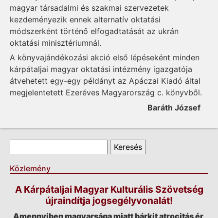
magyar társadalmi és szakmai szervezetek
kezdeményezik ennek alternatív oktatási
módszerként történő elfogadtatását az ukrán
oktatási minisztériumnál.
A könyvajándékozási akció első lépéseként minden
kárpátaljai magyar oktatási intézmény igazgatója
átvehetett egy-egy példányt az Apáczai Kiadó által
megjelentetett Ezeréves Magyarország c. könyvből.
Baráth József
Keresés űrlap
Keresés
Közlemény
A Kárpátaljai Magyar Kulturális Szövetség
újraindítja jogsegélyvonalát!
Amennyiben magyarsága miatt bárkit atrocitás ér,