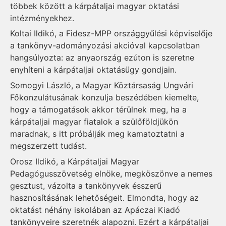
többek között a kárpátaljai magyar oktatási
intézményekhez.
Koltai Ildikó, a Fidesz-MPP országgyűlési képviselője
a tankönyv-adományozási akcióval kapcsolatban
hangsúlyozta: az anyaország ezúton is szeretne
enyhíteni a kárpátaljai oktatásügy gondjain.
Somogyi László, a Magyar Köztársaság Ungvári
Főkonzulátusának konzulja beszédében kiemelte,
hogy a támogatások akkor térülnek meg, ha a
kárpátaljai magyar fiatalok a szülőföldjükön
maradnak, s itt próbálják meg kamatoztatni a
megszerzett tudást.
Orosz Ildikó, a Kárpátaljai Magyar
Pedagógusszövetség elnöke, megköszönve a nemes
gesztust, vázolta a tankönyvek ésszerű
hasznosításának lehetőségeit. Elmondta, hogy az
oktatást néhány iskolában az Apáczai Kiadó
tankönyveire szeretnék alapozni. Ezért a kárpátaljai