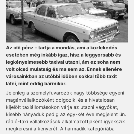
Az idő pénz – tartja a mondás, ami a közlekedés
esetében még inkább igaz, hisz a leggyorsabb és
legkényelmesebb taxival utazni, ám ez soha nem
volt olcsó mulatság és ma sem az. Ennek ellenére
városainkban az utóbbi időben sokkal több taxit
látni, mint eddig bármikor.
Jelenleg a személyfuvarozók nagy többsége egyéni
magánvállalkozóként dolgozik, és a hivatalosan
kijelölt taxiállomásokon várja az utazni vágyókat,
kisebb hányaduk pedig az egy-két éve megjelent ún.
rádió-taxi vállalkozások alkalmazottjaként igyekszik
megkeresni a kenyerét. A harmadik kategóriába