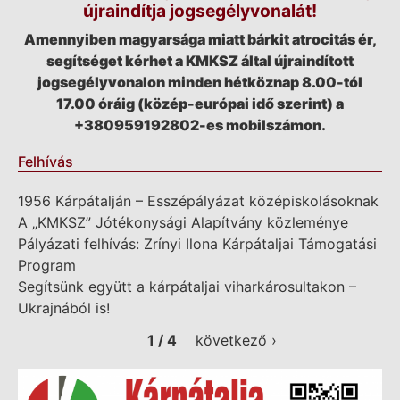
újraindítja jogsegélyvonalát!
Amennyiben magyarsága miatt bárkit atrocitás ér,
segítséget kérhet a KMKSZ által újraindított
jogsegélyvonalon minden hétköznap 8.00-tól
17.00 óráig (közép-európai idő szerint) a
+380959192802-es mobilszámon.
Felhívás
1956 Kárpátalján – Esszépályázat középiskolásoknak
A „KMKSZ” Jótékonysági Alapítvány közleménye
Pályázati felhívás: Zrínyi Ilona Kárpátaljai Támogatási
Program
Segítsünk együtt a kárpátaljai viharkárosultakon –
Ukrajnából is!
1 / 4
következő ›