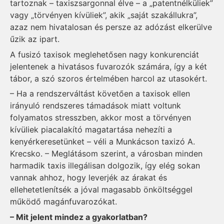
tartoznak – taxiszsargonnal élve – a „patentnélküliek”
vagy „törvényen kívüliek”, akik „saját szakállukra”,
azaz nem hivatalosan és persze az adózást elkerülve
űzik az ipart.
A fusizó taxisok meglehetősen nagy konkurenciát
jelentenek a hivatásos fuvarozók számára, így a két
tábor, a szó szoros értelmében harcol az utasokért.
– Ha a rendszerváltást követően a taxisok ellen
irányuló rendszeres támadások miatt voltunk
folyamatos stres­szben, akkor most a törvényen
kívüliek piacalakító magatartása nehezíti a
kenyérkeresetünket – véli a Munkácson taxizó A.
Krecsko. – Meglátásom szerint, a városban minden
harmadik taxis illegálisan dolgozik, így elég sokan
vannak ahhoz, hogy leverjék az árakat és
ellehetetlenítsék a jóval magasabb önköltséggel
működő magánfuvarozókat.
– Mit jelent mindez a gyakorlatban?