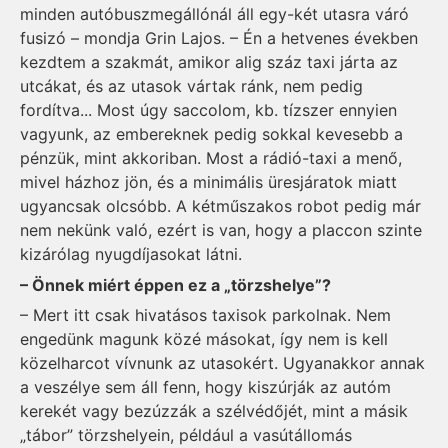
minden autóbuszmegállónál áll egy-két utasra váró
fusizó – mondja Grin Lajos. – Én a hetvenes években
kezdtem a szakmát, amikor alig száz taxi járta az
utcákat, és az utasok vártak ránk, nem pedig
fordítva... Most úgy saccolom, kb. tízszer ennyien
vagyunk, az embereknek pedig sokkal kevesebb a
pénzük, mint akkoriban. Most a rádió-taxi a menő,
mivel házhoz jön, és a minimális üresjáratok miatt
ugyancsak olcsóbb. A kétműszakos robot pedig már
nem nekünk való, ezért is van, hogy a placcon szinte
kizárólag nyugdíjasokat látni.
– Önnek miért éppen ez a „törzshelye”?
– Mert itt csak hivatásos taxisok parkolnak. Nem
engedünk magunk közé másokat, így nem is kell
közelharcot vívnunk az utasokért. Ugyanakkor annak
a veszélye sem áll fenn, hogy kiszúrják az autóm
kerekét vagy bezúzzák a szélvédőjét, mint a másik
„tábor” törzshelyein, például a vasútállomás