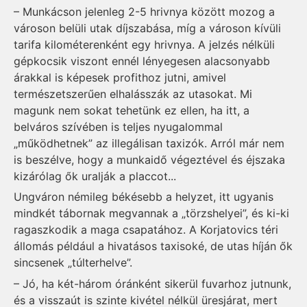
– Mun­­­kácson jelenleg 2-5 hriv­nya között mozog a
városon belüli utak díjszabása, míg a városon kívüli
tarifa kilométerenként egy hriv­­nya. A jelzés nélküli
gépkocsik viszont ennél lényegesen alacsonyabb
árak­kal is képesek profithoz jutni, amivel
természetszerűen elhalásszák az utasokat. Mi
magunk nem sokat tehetünk ez ellen, ha itt, a
belváros szívében is teljes nyugalommal
„működhetnek” az illegálisan taxizók. Arról már nem
is beszélve, hogy a munkaidő végeztével és éjszaka
kizárólag ők uralják a placcot...
Ungváron némileg békésebb a helyzet, itt ugyanis
mindkét tábornak megvannak a „törzshelyei”, és ki-ki
ragaszkodik a maga csapatához. A Korjatovics téri
állomás például a hivatásos taxisoké, de utas híján ők
sincsenek „túlterhelve”.
– Jó, ha két-három óránként sikerül fuvarhoz jutnunk,
és a visszaút is szinte kivétel nélkül üresjárat, mert