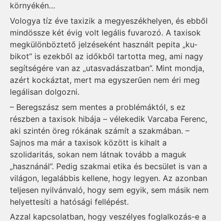
környékén…
Vologya tíz éve taxizik a megyeszékhelyen, és ebből
min­d­össze két évig volt legális fuvarozó. A taxisok
megkülönböztető jelzéseként használt pepita „ku­
bikot” is ezekből az időkből tartotta meg, ami nagy
segítségére van az „utasvadászatban”. Mint mondja,
azért kockáztat, mert ma egyszerűen nem éri meg
legálisan dolgozni.
– Beregszász sem mentes a problémáktól, s ez
részben a taxisok hibája – vélekedik Varcaba Ferenc,
aki szintén öreg rókának számít a szakmában. –
Sajnos ma már a taxisok között is kihalt a
szolidaritás, sokan nem látnak tovább a maguk
„hasznánál”. Pedig szakmai etika és becsület is van a
világon, legalábbis kellene, hogy legyen. Az azonban
teljesen nyilvánvaló, hogy sem egyik, sem másik nem
helyettesíti a hatósági fellépést.
Azzal kapcsolatban, hogy veszélyes foglalkozás-e a