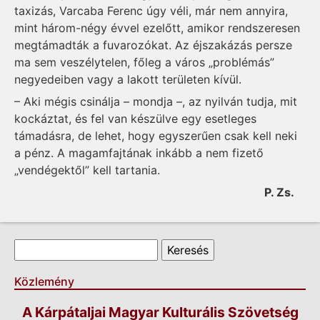
taxizás, Var­­­caba Ferenc úgy véli, már nem annyira,
mint három-négy évvel ezelőtt, amikor rendszeresen
megtámadták a fuvarozókat. Az éjszakázás persze
ma sem veszélytelen, főleg a város „problémás”
negyedeiben vagy a lakott területen kívül.
– Aki mégis csinálja – mondja –, az nyilván tudja, mit
kockáztat, és fel van készülve egy esetleges
támadásra, de lehet, hogy egyszerűen csak kell neki
a pénz. A magamfajtának inkább a nem fizető
„vendégektől” kell tartania.
P. Zs.
Keresés űrlap
Keresés
Közlemény
A Kárpátaljai Magyar Kulturális Szövetség