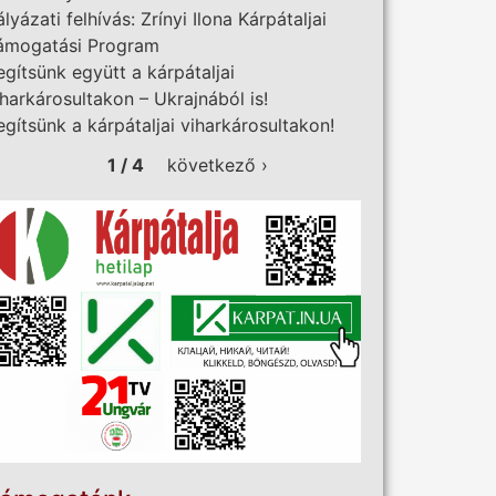
ályázati felhívás: Zrínyi Ilona Kárpátaljai
ámogatási Program
egítsünk együtt a kárpátaljai
iharkárosultakon – Ukrajnából is!
egítsünk a kárpátaljai viharkárosultakon!
1 / 4
következő ›