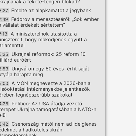
krajnának a fekete-tengeri blokád?
Emelte az alapkamatot a jegybank
8:27
Fedorov a menesztéséről: „Sok ember
7:49
s vállalat érdekeit sértettem”
A miniszterelnök utasította a
7:13
inisztereit, hogy működjenek együtt a
arlamenttel
Ukrajnai reformok: 25 reform 10
6:35
illiárd euróért
Ungváron egy 60 éves férfit saját
5:53
utyája harapta meg
A MON megnevezte a 2026-ban a
5:00
elsőoktatási intézményekbe jelentkezők
örében legnépszerűbb szakokat
Politico: Az USA átadja vezető
4:28
zerepét Ukrajna támogatásában a NATO-n
elül
Csehország mától nem ad ideiglenes
3:42
édelmet a hadköteles ukrán
llampolgároknak