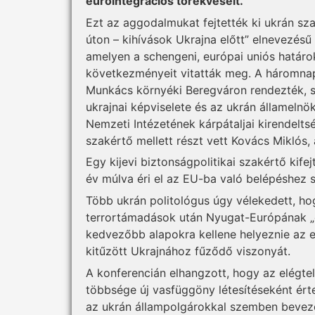
euroin­tegrá­ciós törekvéseit.
Ezt az aggodalmukat fejtették ki ukrán s
úton – kihívások Ukrajna előtt” elnevezés
amelyen a schengeni, európai uniós határ
következményeit vitatták meg. A háromna
Munkács környéki Beregváron rendezték, s
ukrajnai képviselete és az ukrán államelnö
Nemzeti Intézetének kárpátaljai kirendelts
szakértő mellett részt vett Kovács Miklós,
Egy kijevi biztonságpolitikai szakértő kife
év múlva éri el az EU-ba való belépéshez sz
Több ukrán politológus úgy vélekedett, ho
terrortámadások után Nyugat-Európának „e
kedvezőbb alapokra kellene helyeznie az eu
kitűzött Ukrajnához fűződő viszonyát.
A konferencián elhangzott, hogy az elégte
többsége új vasfüggöny létesítéseként érte
az ukrán állampolgá­rokkal szemben bevez