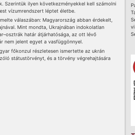
k. Szerintük ilyen következményekkel kell számolni
P
st vízumrendszert léptet életbe.
T
S
emelte válaszában: Magyarország abban érdekelt,
v
jnával. Mint mondta, Ukrajnában indokolatlan
S
r–osztrák határ átjárhatósága, az ott lévő
ár nem jelent egyet a vasfüggönnyel.
yar főkonzul részletesen ismertette az ukrán
zóló státustörvényt, és a törvény végrehajtására