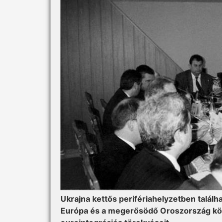
Ukrajna kettős perifériahelyzetben találh
Európa és a megerősödő Oroszország közö