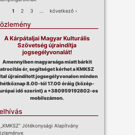
ldalak
1
2
3
…
következő ›
özlemény
A Kárpátaljai Magyar Kulturális
Szövetség újraindítja
jogsegélyvonalát!
Amennyiben magyarsága miatt bárkit
atrocitás ér, segítséget kérhet a KMKSZ
ltal újraindított jogsegélyvonalon minden
hétköznap 8.00-tól 17.00 óráig (közép-
urópai idő szerint) a +380959192802-es
mobilszámon.
elhívás
 „KMKSZ” Jótékonysági Alapítvány
özleménye