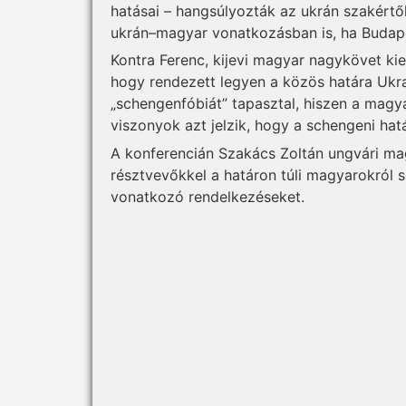
hatásai – hangsúlyozták az ukrán szakértő
ukrán–magyar vonatkozásban is, ha Budape
Kontra Ferenc, kijevi magyar nagykövet ki
hogy rendezett legyen a közös határa Ukra
„schengenfóbiát” tapasztal, hiszen a magya
viszonyok azt jelzik, hogy a schengeni hat
A konferencián Szakács Zoltán ungvári mag
résztvevőkkel a határon túli magyarokról s
vonatkozó rendelkezéseket.