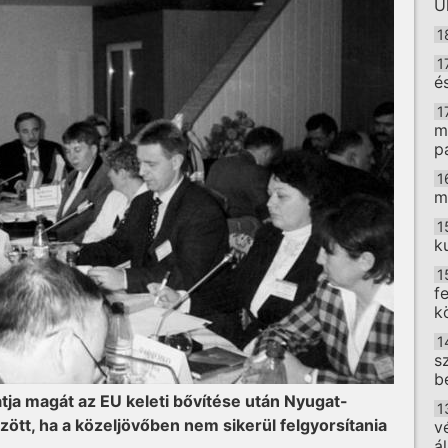
U
1
1
é
1
m
p
1
m
1
k
1
f
k
1
s
b
atja magát az EU keleti bővítése után Nyugat-
1
tt, ha a közeljövőben nem sikerül felgyorsítania
v
á