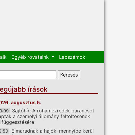
aik
Egyéb rovataink
Lapszámok
eresés űrlap
eresés
egújabb írások
026. augusztus 5.
Sajtóhír: A rohamezredek parancsot
0:09
aptak a személyi állomány feltöltésének
elfüggesztésére
Elmaradnak a hajók: mennyibe kerül
9:50