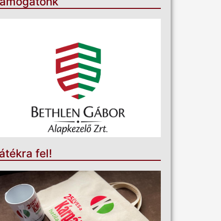
ámogatónk
átékra fel!