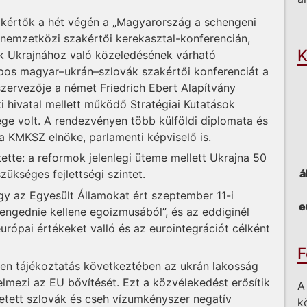
zakértők a hét végén a „Magyarország a schengeni
O
ű nemzetközi szakértői kerekasztal-konferencián,
K
ok Ukrajnához való közeledésének várható
pos magyar–ukrán–szlovák szakértői konferenciát a
zervezője a német Friedrich Ebert Alapítvány
ki hivatal mellett működő Stratégiai Kutatások
ége volt. A rendezvényen több külföldi diplomata és
 a KMKSZ elnöke, parlamenti képviselő is.
jtette: a reformok jelenlegi üteme mellett Ukrajna 50
á
ükséges fejlettségi szintet.
gy az Egyesült Államokat ért szeptember 11-i
e
ngednie kellene egoizmusából”, és az eddiginél
rópai értékeket valló és az eurointegrációt célként
F
len tájékoztatás következtében az ukrán lakosság
lmezi az EU bővítését. Ezt a közvélekedést erősítik
A
etett szlovák és cseh vízumkényszer negatív
k