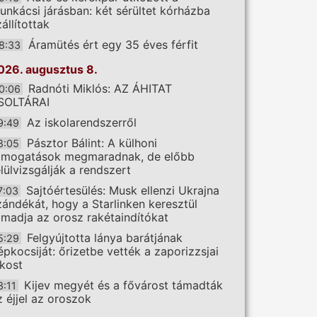
unkácsi járásban: két sérültet kórházba
állítottak
Áramütés ért egy 35 éves férfit
8:33
026. augusztus 8.
Radnóti Miklós: AZ ÁHITAT
0:06
SOLTÁRAI
Az iskolarendszerről
9:49
Pásztor Bálint: A külhoni
8:05
ámogatások megmaradnak, de előbb
elülvizsgálják a rendszert
Sajtóértesülés: Musk ellenzi Ukrajna
7:03
zándékát, hogy a Starlinken keresztül
ámadja az orosz rakétaindítókat
Felgyújtotta lánya barátjának
5:29
épkocsiját: őrizetbe vették a zaporizzsjai
akost
Kijev megyét és a fővárost támadták
3:11
z éjjel az oroszok