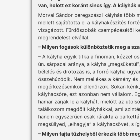
van, holott ez koránt sincs így. A kályhá
Morvai Sándor beregszászi kályhás több m
mellett sajátította el a kályhakészítés fo
vizsgázott. Fürdőszobák csempézésétől ke
megrendelést elvállal.
– Milyen fogások különböztetik meg a sza
– A kályha egyik titka a finoman, kézzel 
ún. sárpacal aránya, a kályha „megsüketül
bélelés és drótozás is, a forró kályha ugya
összehúzódik. Nem mellékes a kémény és a
megérkezésemkor ellenőrzök. Sokan kérik, h
kályhacsőre, ezt azonban nem vállalom. Egy
hamar zárják le a kályhát, mielőtt az utols
találkozom megdőlt kályhákkal, ami szintén
hanem egyszerűen csak rárakta a parkettá
megsüllyed, „elhagyja” a kályhacsövet, s 
– Milyen fajta tűzhelyből érkezik több m