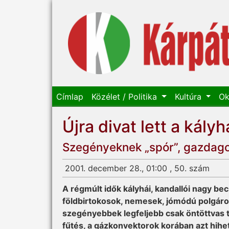
Címlap
Közélet / Politika
Kultúra
Ok
Újra divat lett a kályh
Szegényeknek „spór”, gazdago
2001. december 28., 01:00 , 50. szám
A régmúlt idők kályhái, kandallói nagy be
földbirtokosok, nemesek, jómódú polgárok
szegényebbek legfeljebb csak öntöttvas 
fűtés, a gázkonvektorok korában azt hihe