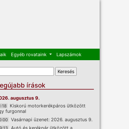
aik
Egyéb rovataink
Lapszámok
eresés űrlap
eresés
egújabb írások
026. augusztus 9.
Kiskorú motorkerékpáros ütközött
1:18
gy furgonnal
Vasárnapi üzenet: 2026. augusztus 9.
0:00
Autó és kerékpár ütközött a
9:13