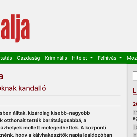
tatás
Gazdaság
Kriminális
Hitélet
Felhívás
Moz
a
K
K
knak kandalló
L
2
csben álltak, kizárólag kisebb-nagyobb
1
e
 otthonait tették barátságosabbá, a
tűzhelyek mellett melegedhettek. A központi
1
tnénk, hogy a kályhakészítők napja leáldozóban
0