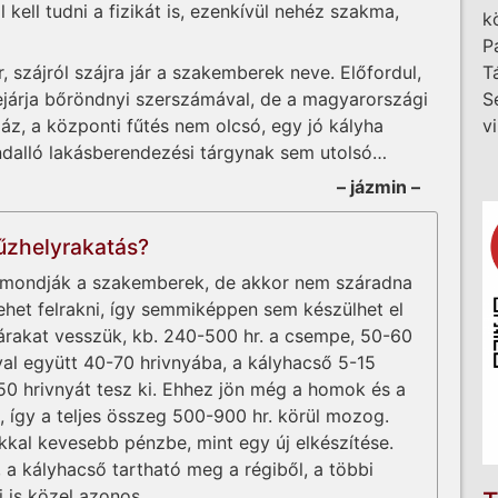
ell tudni a fizikát is, ezenkívül nehéz szakma,
k
P
 szájról szájra jár a szakemberek neve. Előfordul,
T
ejárja bőröndnyi szerszámával, de a magyarországi
S
z, a központi fűtés nem olcsó, egy jó kályha
v
ndalló lakásberendezési tárgynak sem utolsó…
– jázmin –
tűzhelyrakatás?
s, mondják a szakemberek, de akkor nem száradna
lehet felrakni, így semmiképpen sem készülhet el
árakat vesszük, kb. 240-500 hr. a csempe, 50-60
lyal együtt 40-70 hrivnyába, a kályhacső 5-15
50 hrivnyát tesz ki. Ehhez jön még a homok és a
, így a teljes összeg 500-900 hr. körül mozog.
kkal kevesebb pénzbe, mint egy új elkészítése.
, a kályhacső tartható meg a régiből, a többi
j is közel azonos.