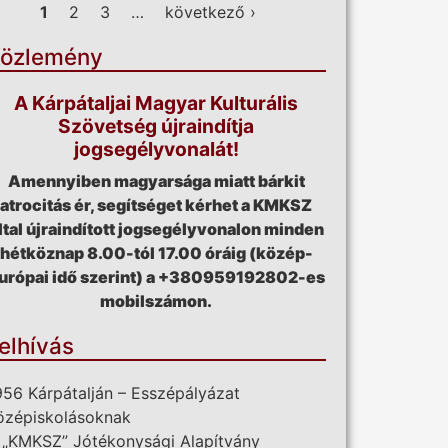
ldalak
1
2
3
…
következő ›
özlemény
A Kárpátaljai Magyar Kulturális
Szövetség újraindítja
jogsegélyvonalát!
Amennyiben magyarsága miatt bárkit
atrocitás ér, segítséget kérhet a KMKSZ
ltal újraindított jogsegélyvonalon minden
hétköznap 8.00-tól 17.00 óráig (közép-
urópai idő szerint) a +380959192802-es
mobilszámon.
elhívás
956 Kárpátalján – Esszépályázat
özépiskolásoknak
 „KMKSZ” Jótékonysági Alapítvány