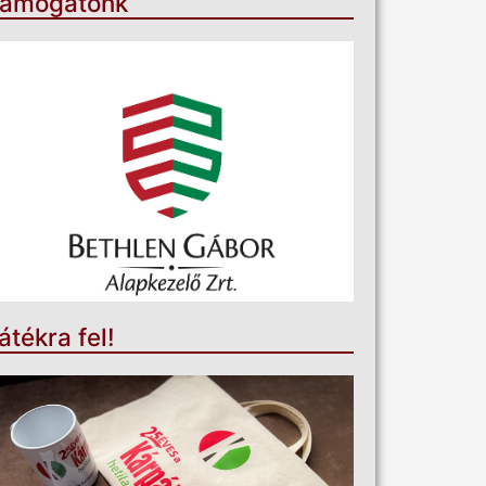
ámogatónk
átékra fel!