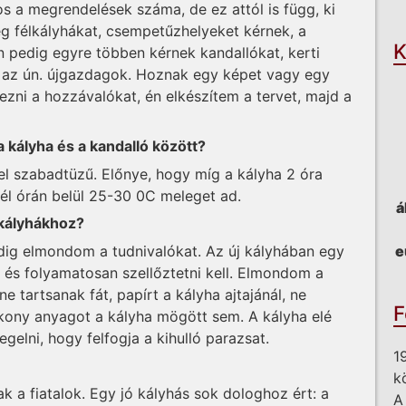
O
 a megrendelések száma, de ez attól is függ, ki
g félkályhákat, csempetűzhelyeket kérnek, a
K
 pedig egyre többen kérnek kandallókat, kerti
n az ún. újgazdagok. Hoznak egy képet vagy egy
ezni a hozzávalókat, én elkészítem a tervet, majd a
a kályha és a kandalló között?
l szabadtüzű. Előnye, hogy míg a kályha 2 óra
 fél órán belül 25-30 0C meleget ad.
á
 kályhákhoz?
ig elmondom a tudnivalókat. Az új kályhában egy
e
, és folyamatosan szellőztetni kell. Elmondom a
e tartsanak fát, papírt a kályha ajtajánál, ne
F
lékony anyagot a kályha mögött sem. A kályha elé
elni, hogy felfogja a kihulló parazsat.
1
k
 a fiatalok. Egy jó kályhás sok dologhoz ért: a
A