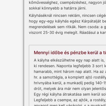
kőművességhez, csempézéshez, nagyon jól k
sokkal könnyebb a határra járni.
Kályháséknál nincsen reklám, nincsen cégér,
hogy egy-egy kályhás egész Kárpátalját b
megrendelések sem ritkák. Nem csoda: a gá
viszont 25-30 évig melegít. Ráadásul a ka
Mennyi időbe és pénzbe kerül a 
A kályha elkészülhetne egy nap alatt i
ki rendesen. Naponta legfeljebb 3 sort 
hamarabb, mint három nap alatt. Ha az 
hr. a samottégla, a komplett ajtó rostél
hrivnyába kerül, a munkadíj pedig 140-1
drót, melyek ára már nem olyan jelentős
Egy régi kályha átrakatása sem kerül so
Legfeljebb a csempe, az ajtók, a rostély
anyagot meg kell vásárolni, s a munkadí