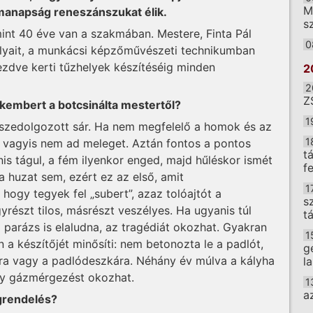
M
k manapság reneszánszukat élik.
sz
int 40 éve van a szakmában. Mestere, Finta Pál
0
rtélyait, a munkácsi képzőművészeti technikumban
zdve kerti tűzhelyek készítéséig minden
2
2
Z
kembert a botcsinálta mestertől?
1
összedolgozott sár. Ha nem megfelelő a homok és az
1
”, vagyis nem ad meleget. Aztán fontos a pontos
t
nis tágul, a fém ilyenkor enged, majd hűléskor ismét
f
 huzat sem, ezért ez az első, amit
1
ogy tegyek fel „subert”, azaz tolóajtót a
s
részt tilos, másrészt veszélyes. Ha ugyanis túl
t
ó parázs is elaludna, az tragédiát okozhat. Gyakran
1
 a készítőjét minősíti: nem betonozta le a padlót,
g
ra vagy a padlódeszkára. Néhány év múlva a kályha
l
így gázmérgezést okozhat.
1
a
egrendelés?