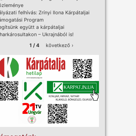
özleménye
ályázati felhívás: Zrínyi Ilona Kárpátaljai
ámogatási Program
egítsünk együtt a kárpátaljai
iharkárosultakon – Ukrajnából is!
1 / 4
következő ›