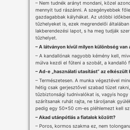
– Nem tudnék arányt mondani, közel azonos
mennyit tud rászánni. A szegényebbek főle
gazdagabbak kályhákat. Az utóbbi időkben
tűzhelyeket is, ezek megrendelői általába
lakberendezési lapot, s ha meg tudják szer
tűzhelyet.
– A látványon kívül milyen különbség van 
– A kandallónak nagyobb kémény kell, mive
múlva kezdi el fűteni a szobát, a kandalló
– Ad-e „használati utasítást” az elkészült
– Természetesen. A munka végeztével mind
hétig csak gerjesztővel szabad tüzet rakni
tűzbiztonsági tudnivalókat is, vagyis hogy n
szárítsanak ruhát rajta, ne tároljanak gyú
pedig egy 50x50 cm-es pléhlemezt kell szeg
– Akad utánpótlás a fiatalok között?
– Poros, kormos szakma ez, nem tolonganak