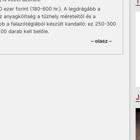
T
 ezer forint (180-600 hr.). A legdrágább a
Az anyagköltség a tűzhely méreteitől és a
bb a falazótéglából készült kandalló: ez 250-300
200 darab kell belőle.
– olasz –
J