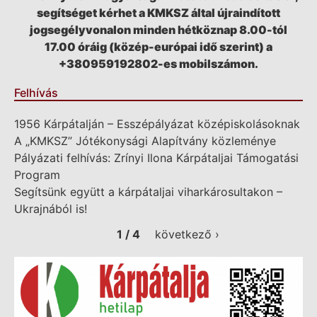
segítséget kérhet a KMKSZ által újraindított
jogsegélyvonalon minden hétköznap 8.00-tól
17.00 óráig (közép-európai idő szerint) a
+380959192802-es mobilszámon.
Felhívás
1956 Kárpátalján – Esszépályázat középiskolásoknak
A „KMKSZ” Jótékonysági Alapítvány közleménye
Pályázati felhívás: Zrínyi Ilona Kárpátaljai Támogatási
Program
Segítsünk együtt a kárpátaljai viharkárosultakon –
Ukrajnából is!
1 / 4
következő ›