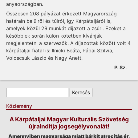
anyaországban.
Összesen 208 pályázat érkezett Magyarország
határain belülről és túlról, így Kárpátaljáról is,
amelyek közül 29 munkát díjazott a zsűri. Ezeket a
későbbiek során külön kötetben kívánják
megjelentetni a szervezők. A díjazottak között volt 4
kárpátaljai fiatal is: Ilnicki Beáta, Pápai Szilvia,
Voloscsuk László és Nagy Anett.
P. Sz.
Keresés űrlap
Keresés
Közlemény
A Kárpátaljai Magyar Kulturális Szövetség
újraindítja jogsegélyvonalát!
Amennyiben magyarsága miatt bárkit atrocitás ér,