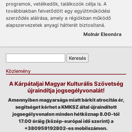
programok, vetélkedők, találkozók célja is. A
továbbiakban felvetődött egy együttműködési
szerződés aláírása, amely a régiókban működő
alapszervezetek anyagi hátterét biztosítaná.
Molnár Eleonóra
Keresés űrlap
Keresés
Közlemény
A Kárpátaljai Magyar Kulturális Szövetség
újraindítja jogsegélyvonalát!
Amennyiben magyarsága miatt bárkit atrocitás ér,
segítséget kérhet a KMKSZ által újraindított
jogsegélyvonalon minden hétköznap 8.00-tól
17.00 óráig (közép-európai idő szerint) a
+380959192802-es mobilszámon.