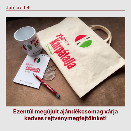
Játékra fel!
Ezentúl megújult ajándékcsomag várja
kedves rejtvénymegfejtőinket!