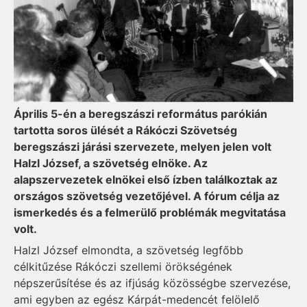
Április 5-én a beregszászi református parókián
tartotta soros ülését a Rákóczi Szövetség
beregszászi járási szervezete, melyen jelen volt
Halzl József, a szövetség elnöke. Az
alapszervezetek elnökei első ízben találkoztak az
országos szövetség vezetőjével. A fórum célja az
ismerkedés és a felmerülő problémák megvitatása
volt.
Halzl József elmondta, a szövetség legfőbb
célkitűzése Rákóczi szellemi örökségének
népszerűsítése és az ifjúság közösségbe szervezése,
ami egyben az egész Kárpát-medencét felölelő