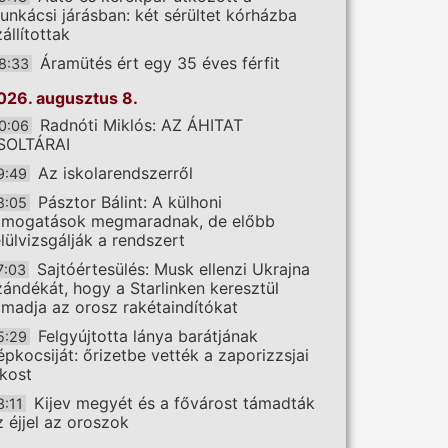
unkácsi járásban: két sérültet kórházba
állítottak
Áramütés ért egy 35 éves férfit
8:33
026. augusztus 8.
Radnóti Miklós: AZ ÁHITAT
0:06
SOLTÁRAI
Az iskolarendszerről
9:49
Pásztor Bálint: A külhoni
8:05
ámogatások megmaradnak, de előbb
elülvizsgálják a rendszert
Sajtóértesülés: Musk ellenzi Ukrajna
7:03
zándékát, hogy a Starlinken keresztül
ámadja az orosz rakétaindítókat
Felgyújtotta lánya barátjának
5:29
épkocsiját: őrizetbe vették a zaporizzsjai
akost
Kijev megyét és a fővárost támadták
3:11
z éjjel az oroszok