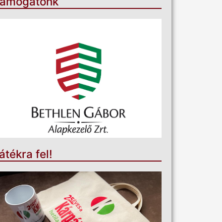
ámogatónk
átékra fel!