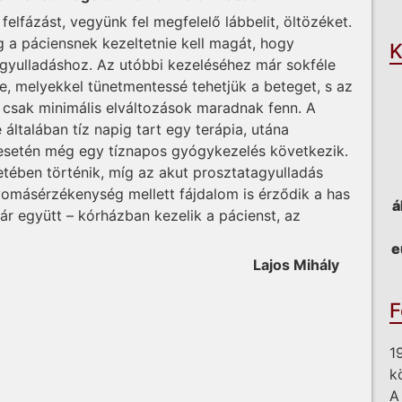
O
felfázást, vegyünk fel megfelelő lábbelit, öltözéket.
g a páciensnek kezeltetnie kell magát, hogy
K
gyulladáshoz. Az utóbbi kezeléséhez már sokféle
e, melyekkel tünetmentessé tehetjük a beteget, s az
n csak minimális elváltozások maradnak fenn. A
általában tíz napig tart egy terápia, utána
ég esetén még egy tíznapos gyógykezelés következik.
etében történik, míg az akut prosztatagyulladás
nyomásérzékenység mellett fájdalom is érződik a has
á
l jár együtt – kórházban kezelik a pácienst, az
e
Lajos Mihály
F
1
k
A