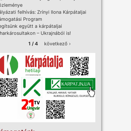
özleménye
ályázati felhívás: Zrínyi Ilona Kárpátaljai
ámogatási Program
egítsünk együtt a kárpátaljai
iharkárosultakon – Ukrajnából is!
1 / 4
következő ›