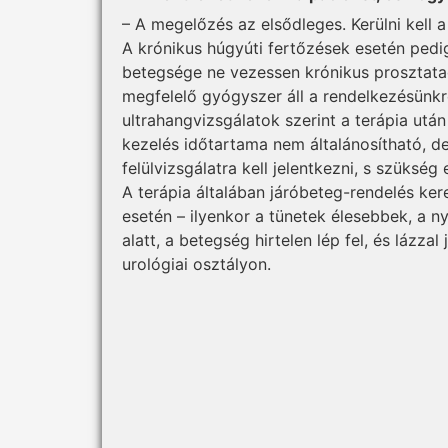
– A megelőzés az elsődleges. Kerülni kell a 
A krónikus húgyúti fertőzések esetén pedi
betegsége ne vezessen krónikus prosztata
megfelelő gyógyszer áll a rendelkezésünkr
ultrahangvizsgálatok szerint a terápia utá
kezelés időtartama nem általánosítható, de 
felülvizsgálatra kell jelentkezni, s szüks
A terápia általában járóbeteg-rendelés ker
esetén – ilyenkor a tünetek élesebbek, a 
alatt, a betegség hirtelen lép fel, és lázza
urológiai osztályon.