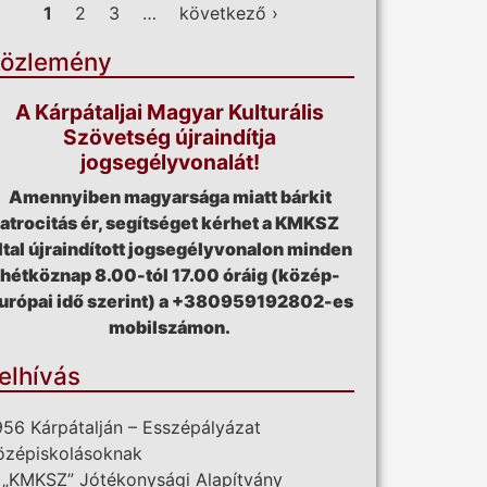
ldalak
1
2
3
…
következő ›
özlemény
A Kárpátaljai Magyar Kulturális
Szövetség újraindítja
jogsegélyvonalát!
Amennyiben magyarsága miatt bárkit
atrocitás ér, segítséget kérhet a KMKSZ
ltal újraindított jogsegélyvonalon minden
hétköznap 8.00-tól 17.00 óráig (közép-
urópai idő szerint) a +380959192802-es
mobilszámon.
elhívás
956 Kárpátalján – Esszépályázat
özépiskolásoknak
 „KMKSZ” Jótékonysági Alapítvány