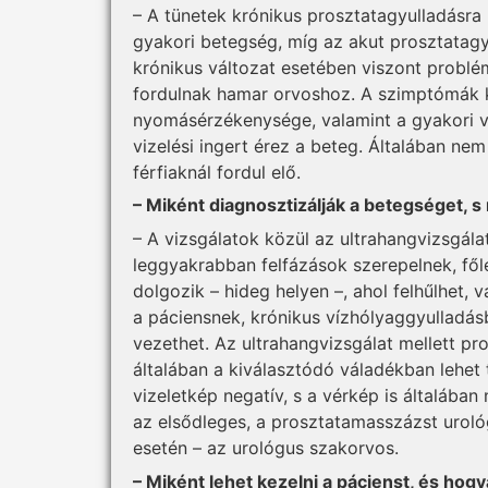
– A tünetek krónikus prosztatagyulladásra u
gyakori betegség, míg az akut prosztatagyu
krónikus változat esetében viszont problé
fordulnak hamar orvoshoz. A szimptómák kö
nyomásérzékenysége, valamint a gyakori v
vizelési ingert érez a beteg. Általában nem
férfiaknál fordul elő.
– Miként diagnosztizálják a betegséget, s m
– A vizsgálatok közül az ultrahangvizsgál
leggyakrabban felfázások szerepelnek, fő
dolgozik – hideg helyen –, ahol felhűlhet, 
a páciensnek, krónikus vízhólyaggyulladá
vezethet. Az ultrahangvizsgálat mellett pr
általában a kiválasztódó váladékban lehet
vizeletkép negatív, s a vérkép is általában
az elsődleges, a prosztatamasszázst urológ
esetén – az urológus szakorvos.
– Miként lehet kezelni a pácienst, és hogy