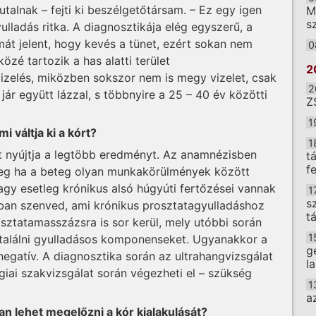
talnak – fejti ki beszélgetőtársam. – Ez egy igen
M
sz
lladás ritka. A diagnosztikája elég egyszerű, a
mát jelent, hogy kevés a tünet, ezért sokan nem
0
zé tartozik a has alatti terület
2
izelés, miközben sokszor nem is megy vizelet, csak
2
 jár együtt lázzal, s többnyire a 25 – 40 év közötti
Z
1
i váltja ki a kórt?
1
at nyújtja a legtöbb eredményt. Az anamnézisben
t
f
leg ha a beteg olyan munkakörülmények között
vagy esetleg krónikus alsó húgyúti fertőzései vannak
1
s
sban szenved, ami krónikus prosztatagyulladáshoz
t
osztatamasszázsra is sor kerül, mely utóbbi során
1
 találni gyulladásos komponenseket. Ugyanakkor a
g
 negatív. A diagnosztika során az ultrahangvizsgálat
l
iai szakvizsgálat során végezheti el – szükség
1
a
an lehet megelőzni a kór kialakulását?