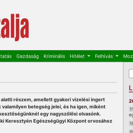
tatás
Gazdaság
Kriminális
Hitélet
Felhívás
Moz
K
K
L
atti részem, amellett gyakori vizelési ingert
2
k valamilyen betegség jelei, és ha igen, miként
1
rkesztőségünknél egy nagyszőlősi olvasónk.
e
jlaki Keresztyén Egészségügyi Központ orvosához
1
0