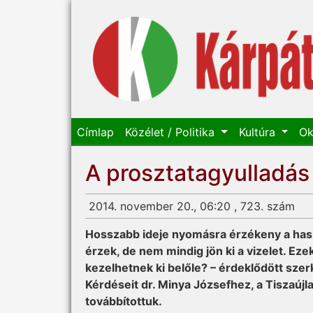
Címlap
Közélet / Politika
Kultúra
Ok
A prosztatagyulladás
2014. november 20., 06:20 , 723. szám
Hosszabb ideje nyomásra érzékeny a has al
érzek, de nem mindig jön ki a vizelet. Eze
kezelhetnek ki belőle? – érdeklődött sze
Kérdéseit dr. Minya Józsefhez, a Tiszaú
továbbítottuk.