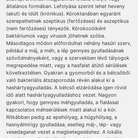
általános formában. Lefolyása szerint lehet heveny
(akut) és idült (krónikus). Kóroktanában egyaránt
szerepelhetnek szeptikus (fertőzéses) és aszeptikus
(nem fertőzéses) tényezők. Kórokozóiként
baktériumok vagy vírusok jöhetnek szóba.
Másodlagos módon előfordulhat néhány hasűri szerv,
például a máj, a méh, a lép gennyes gyulladásának
szövődményeként, vagy e szervekben lévő tályogok
megrepedése miatt, vagy a hasfalat átütő sérülések
következtében. Gyakran a gyomorból és a bélcsőből
való bakteriális átszaporodás révén alakul ki a
hashártyagyulladás. A bélcső elzáródása igen rövid
idő alatt hashártyagyulladáshoz vezet. Nagyon
gyakori, hogy gennyes méhgyulladás, a fialással
kapcsolatos méhsérülések miatt alakul ki a kór.
Ritkábban pedig az epehólyag, a húgyhólyag, a
hasnyálmirigy gyulladása, esetleg máj-, lép- vagy
vesedaganat vezet a megbetegedéshez. A lokális