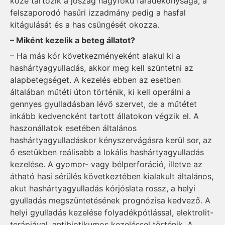
közé tartozik a jószág nagyfokú fáradékonysága, a
felszaporodó hasűri izzadmány pedig a hasfal
kitágulását és a has csüngését okozza.
– Miként kezelik a beteg állatot?
– Ha más kór következményeként alakul ki a
hashártyagyulladás, akkor meg kell szüntetni az
alapbetegséget. A kezelés ebben az esetben
általában műtéti úton történik, ki kell operálni a
gennyes gyulladásban lévő szervet, de a műtétet
inkább kedvencként tartott állatokon végzik el. A
haszonállatok esetében általános
hashártyagyulladáskor kényszervágásra kerül sor, az
ő esetükben reálisabb a lokális hashártyagyulladás
kezelése. A gyomor- vagy bélperforáció, illetve az
átható hasi sérülés következtében kialakult általános,
akut hashártyagyulladás kórjóslata rossz, a helyi
gyulladás megszüntetésének prognózisa kedvező. A
helyi gyulladás kezelése folyadékpótlással, elektrolit-
terápiával, antibiotikumos kezeléssel történik. A