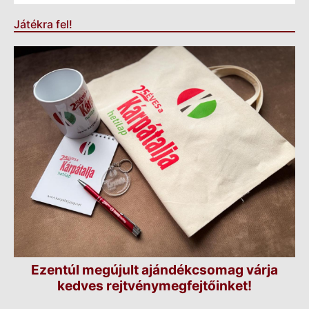
Játékra fel!
Ezentúl megújult ajándékcsomag várja
kedves rejtvénymegfejtőinket!