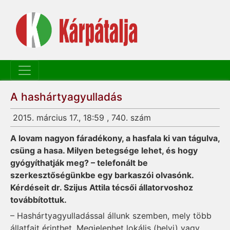
A hashártyagyulladás
2015. március 17., 18:59 , 740. szám
A lovam nagyon fáradékony, a hasfala ki van tágulva,
csüng a hasa. Milyen betegsége lehet, és hogy
gyógyíthatják meg? – telefonált be
szerkesztőségünkbe egy barkaszói olvasónk.
Kérdéseit dr. Szijus Attila técsői állatorvoshoz
továbbítottuk.
– Hashártyagyulladással állunk szemben, mely több
állatfajt érinthet. Megjelenhet lokális (helyi) vagy