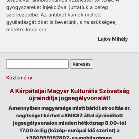
gyógyszereket injekcióval juttatjuk a beteg
szervezetébe. Az antibiotikumok mellett
gyulladásgátlókat is bevetünk, s ha szükséges,
műtétre kerül sor.
Lajos Mihály
Keresés űrlap
Keresés
Közlemény
A Kárpátaljai Magyar Kulturális Szövetség
újraindítja jogsegélyvonalát!
Amennyiben magyarsága miatt bárkit atrocitás ér,
segítséget kérhet a KMKSZ által újraindított
jogsegélyvonalon minden hétköznap 8.00-tól
17.00 óráig (közép-európai idő szerint) a
+380959192802-es mobilszámon.