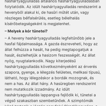
hashártyagyulladás általános hashártyagyulladásban
folytatódik. Az idült hashártyagyulladás rendszerint a
hevenyből alakul ki, de hasűri műtét után, vagy
részleges bélfalsérülés, esetleg bélelhalás
kísérőbetegségeként is megjelenhet.
– Melyek a kór tünetei?
– A heveny hashártyagyulladás legfeltűnőbb jele a
hasfal fájdalmassága. A gazda észreveheti, hogy az
állat felhúzza a hasát, ha pedig megtapogatjuk a
hasát, észlelhetjük a hasizom feszességét. Az állat
nyög, nyugtalankodik. Nagy kiterjedésű
hashártyagyulladás következményeként az érverés
szapora, gyenge, a lélegzés felületes, mellkasi típusú,
látható, hogy lélegzéskor a bordák mozognak, és
nem a has. Az állat hány. A hasüregben rendszerint
nem mutatkozik izzadmány. Az idült
hashártyagyulladás lappangva fejlődik ki, tünetei a
végső szakaszban szembetűnőek. A szimptómák