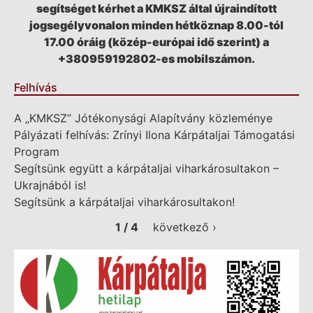
segítséget kérhet a KMKSZ által újraindított
jogsegélyvonalon minden hétköznap 8.00-tól
17.00 óráig (közép-európai idő szerint) a
+380959192802-es mobilszámon.
Felhívás
A „KMKSZ” Jótékonysági Alapítvány közleménye
Pályázati felhívás: Zrínyi Ilona Kárpátaljai Támogatási
Program
Segítsünk együtt a kárpátaljai viharkárosultakon –
Ukrajnából is!
Segítsünk a kárpátaljai viharkárosultakon!
1 / 4
következő ›