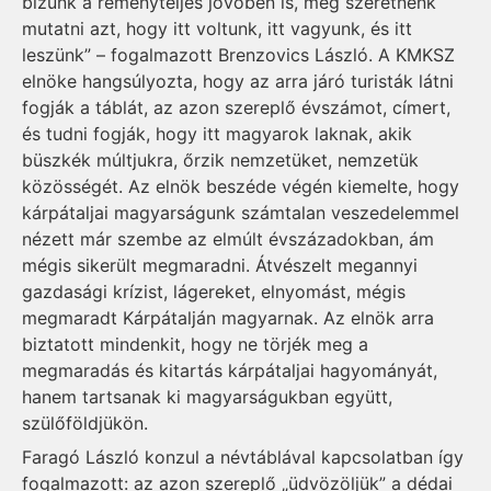
bízunk a reményteljes jövőben is, meg szeretnénk
mutatni azt, hogy itt voltunk, itt vagyunk, és itt
leszünk” – fogalmazott Bren­zo­vics László. A KMKSZ
elnöke hangsúlyozta, hogy az arra járó turisták látni
fogják a táblát, az azon szereplő évszámot, címert,
és tudni fogják, hogy itt magyarok laknak, akik
büszkék múltjukra, őrzik nemzetüket, nemzetük
közösségét. Az elnök beszéde végén kiemelte, hogy
kárpátaljai magyarságunk szám­talan veszedelemmel
nézett már szembe az elmúlt évszázadokban, ám
mégis sikerült megmaradni. Átvészelt megannyi
gazdasági krízist, lágereket, elnyomást, mégis
megmaradt Kárpátalján magyarnak. Az elnök arra
biztatott mindenkit, hogy ne törjék meg a
megmaradás és kitartás kárpátaljai hagyományát,
hanem tartsanak ki magyarságukban együtt,
szülőföldjükön.
Faragó László konzul a névtáblával kapcsolatban így
fogalmazott: az azon szereplő „üdvözöljük” a dédai