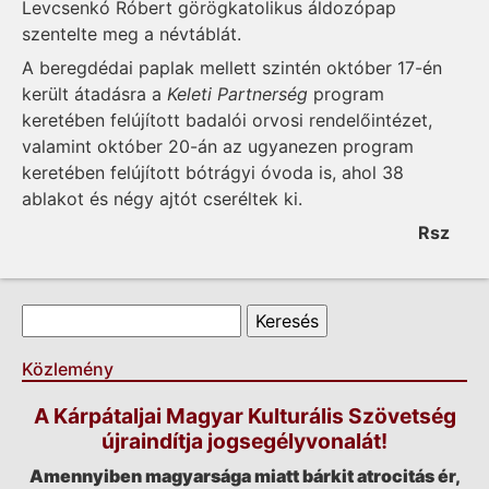
Levcsenkó Róbert görögkatolikus áldozópap
szentelte meg a névtáblát.
A beregdédai paplak mellett szintén október 17-én
került átadásra a
Keleti Partnerség
program
keretében felújított badalói orvosi rendelőintézet,
valamint október 20-án az ugyanezen program
keretében felújított bótrágyi óvoda is, ahol 38
ablakot és négy ajtót cseréltek ki.
Rsz
Keresés űrlap
Keresés
Közlemény
A Kárpátaljai Magyar Kulturális Szövetség
újraindítja jogsegélyvonalát!
Amennyiben magyarsága miatt bárkit atrocitás ér,