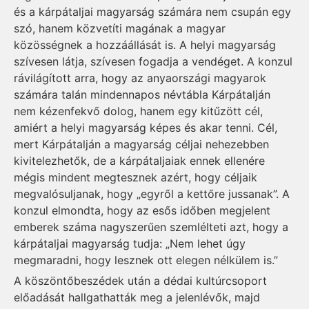
és a kárpátaljai magyarság számára nem csupán egy
szó, hanem közvetíti magának a magyar
közösségnek a hozzáállását is. A helyi magyarság
szívesen látja, szívesen fogadja a vendéget. A konzul
rávilágított arra, hogy az anyaországi magyarok
számára talán mindennapos névtábla Kárpátalján
nem kézenfekvő dolog, hanem egy kitűzött cél,
amiért a helyi magyarság képes és akar tenni. Cél,
mert Kárpátalján a magyarság céljai nehezebben
kivitelezhetők, de a kárpátaljaiak ennek ellenére
mégis mindent megtesznek azért, hogy céljaik
megvalósuljanak, hogy „egyről a kettőre jussanak”. A
konzul elmondta, hogy az esős időben megjelent
emberek száma nagyszerűen szemlélteti azt, hogy a
kárpátaljai magyarság tudja: „Nem lehet úgy
megmaradni, hogy lesznek ott elegen nélkülem is.”
A köszöntőbeszédek után a dédai kultúrcsoport
előadását hallgathatták meg a jelenlévők, majd