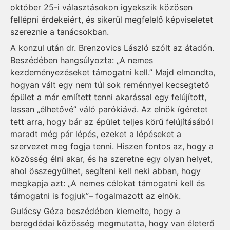
október 25-i választásokon igyekszik közösen
fellépni érdekeiért, és sikerül megfelelő képviseletet
szereznie a tanácsokban.
A konzul után dr. Brenzovics László szólt az átadón.
Beszédében hangsúlyozta: „A nemes
kezdeményezéseket támogatni kell.” Majd elmondta,
hogyan vált egy nem túl sok reménnyel kecsegtető
épület a már említett tenni akarással egy felújított,
lassan „élhetővé” váló parókiává. Az elnök ígéretet
tett arra, hogy bár az épület teljes körű felújításából
maradt még pár lépés, ezeket a lépéseket a
szervezet meg fogja tenni. Hiszen fontos az, hogy a
közösség élni akar, és ha szeretne egy olyan helyet,
ahol összegyűlhet, segíteni kell neki abban, hogy
megkapja azt: „A nemes célokat támogatni kell és
támogatni is fogjuk”– fogalmazott az elnök.
Gulácsy Géza beszédében kiemelte, hogy a
beregdédai közösség megmutatta, hogy van életerő