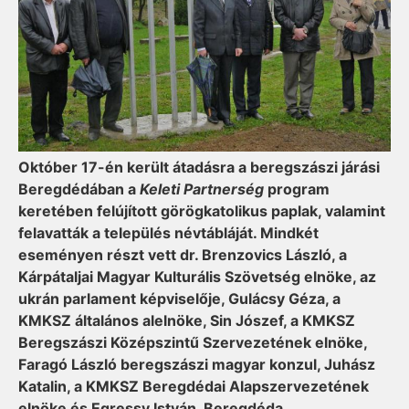
Október 17-én került átadásra a beregszászi járási
Beregdédában a
Keleti Partnerség
program
keretében felújított görögkatolikus paplak, valamint
felavatták a település névtábláját. Mindkét
eseményen részt vett dr. Brenzovics László, a
Kárpátaljai Magyar Kulturális Szövetség elnöke, az
ukrán parlament képviselője, Gulácsy Géza, a
KMKSZ általános alelnöke, Sin Jószef, a KMKSZ
Beregszászi Középszintű Szervezetének elnöke,
Faragó László beregszászi magyar konzul, Juhász
Katalin, a KMKSZ Beregdédai Alapszervezetének
elnöke és Egressy István, Beregdéda