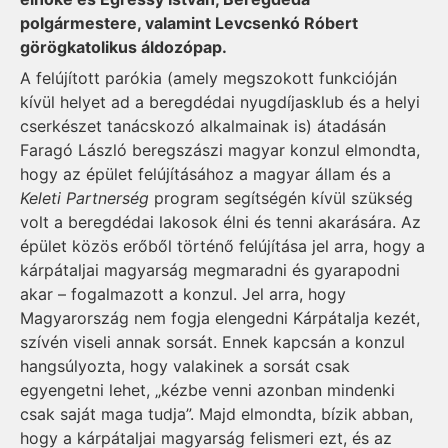
polgármestere, valamint Levcsenkó Róbert
görögkatolikus áldozópap.
A felújított parókia (amely megszokott funkcióján
kívül helyet ad a beregdédai nyugdíjasklub és a helyi
cserkészet tanácskozó alkalmainak is) átadásán
Faragó László beregszászi magyar konzul elmondta,
hogy az épület felújításához a magyar állam és a
Keleti Partnerség
program segítségén kívül szükség
volt a beregdédai lakosok élni és tenni akarására. Az
épület közös erőből történő felújítása jel arra, hogy a
kárpátaljai magyarság megmaradni és gyarapodni
akar – fogalmazott a konzul. Jel arra, hogy
Magyarország nem fogja elengedni Kárpátalja kezét,
szívén viseli annak sorsát. Ennek kapcsán a konzul
hangsúlyozta, hogy valakinek a sorsát csak
egyengetni lehet, „kézbe venni azonban mindenki
csak saját maga tudja”. Majd elmondta, bízik abban,
hogy a kárpátaljai magyarság felismeri ezt, és az