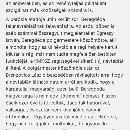
az emberekben, és ez reményteljes példaként
szolgálhat más közösségek számára is.
A parókia átadója után került sor Beregdéda
falunévtáblájának felavatására. Az esős időben is
szép számmal összegyűlt megjelenteket Egressy
István, Beregdéda polgármestere köszöntötte, aki
elmondta, hogy az új névtábla a régi helyére került.
Miután a régi már nem tudta megfelelően betölteni
funkcióját, a KMKSZ segítségével sikerült új névtáblát
állítani. A polgármester köszöntője után dr.
Brenzovics László beszédében rávilágított arra, hogy
a névtáblán látható dátum arról árulkodik, hogy a
kárpátaljai magyarság, ezen belül Beregdéda
magyarsága is nem egy „jöttment” nemzet, hiszen
őseik ezer éve is itt voltak, dacoltak háborúval,
válsággal, és ezután sem kívánják elhagyni
otthonukat. „Egy ilyen avatás mindig azt jelképezi,
hogy nem felejtjük el múltunkat, de ugyanakkor