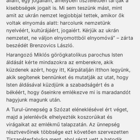
állam, egy jogállam, amelyben tiszteletben tartják a
kisebbségek jogait is. Mi sem teszünk mást, mint
amit az ukrán nemzet legjobbjai tettek, amikor ők
voltak elnyomás alatt: harcolunk nemzetünk
nyelvéért, kultúrájáért, jogaiért. Kérjük az ukrán
nemzetet, ne váljon elnyomottból elnyomóvá” – zárta
beszédét Brenzovics László.
Harangozó Miklós görög­ka­to­likus parochus Isten
áldását kérte mindazokra az emberekre, akik
küzdenek azért, hogy itt, Kárpátalján itthon legyünk,
akik segítenek bennünket és mutatják az utat, hogy
Isten áldásával küzdjünk a szabadságért és a
békéért, hogy őseinkre emlékezve mi is maradandót
hagyjunk magunk után.
A Turul-ünnepség a Szózat eléneklésével ért véget,
majd a jelenlévők elhelyezték koszorúikat és
virágaikat az emlékmű talapzatán. Az ünnepség
résztvevőinek többsége ezt követően szervezetten
Tiszapéterfalvára ment, ahol részt vett a hatodik