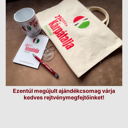
Ezentúl megújult ajándékcsomag várja
kedves rejtvénymegfejtőinket!