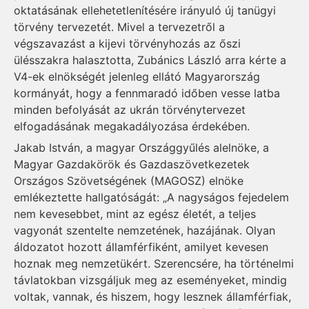
oktatásának ellehetetlenítésére irányuló új tanügyi
törvény tervezetét. Mivel a tervezetről a
végszavazást a kijevi törvényhozás az őszi
ülésszakra halasztotta, Zubánics László arra kérte a
V4-ek elnökségét jelenleg ellátó Magyarország
kormányát, hogy a fennmaradó időben vesse latba
minden befolyását az ukrán törvénytervezet
elfogadásának megakadályozása érdekében.
Jakab István, a magyar Országgyűlés alelnöke, a
Magyar Gazdakörök és Gazdaszövetkezetek
Országos Szövetségének (MAGOSZ) elnöke
emlékeztette hallgatóságát: „A nagyságos fejedelem
nem kevesebbet, mint az egész életét, a teljes
vagyonát szentelte nemzetének, hazájának. Olyan
áldozatot hozott államférfiként, amilyet kevesen
hoznak meg nemzetükért. Szerencsére, ha történelmi
távlatokban vizsgáljuk meg az eseményeket, mindig
voltak, vannak, és hiszem, hogy lesznek államférfiak,