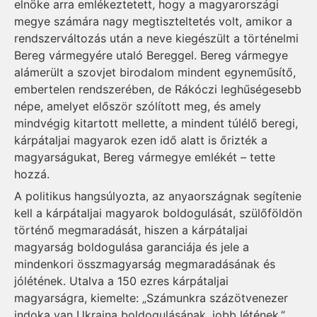
elnöke arra emlékeztetett, hogy a magyarországi
megye számára nagy megtiszteltetés volt, amikor a
rendszerváltozás után a neve kiegészült a történelmi
Bereg vármegyére utaló Bereggel. Bereg vármegye
alámerült a szovjet birodalom mindent egyneműsítő,
embertelen rendszerében, de Rákóczi leghűségesebb
népe, amelyet először szólított meg, és amely
mindvégig kitartott mellette, a mindent túlélő beregi,
kárpátaljai magyarok ezen idő alatt is őrizték a
magyarságukat, Bereg vármegye emlékét – tette
hozzá.
A politikus hangsúlyozta, az anyaországnak segítenie
kell a kárpátaljai magyarok boldogulását, szülőföldön
történő megmaradását, hiszen a kárpátaljai
magyarság boldogulása garanciája és jele a
mindenkori összmagyarság megmaradásának és
jólétének. Utalva a 150 ezres kárpátaljai
magyarságra, kiemelte: „Számunkra százötvenezer
indoka van Ukrajna boldogulásának, jobb létének.”