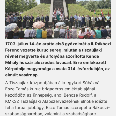
1703. július 14-én aratta első győzelmét a II. Rákóczi
Ferenc vezette kuruc sereg, miután a tiszaújlaki
révnél megverte és a folyóba szorította Kende
Mihály huszár alezredes lovasait. Erre emlékezett
Kárpátalja magyarsága a csata 314. évfordulóján, az
elmúlt vasárnap.
A Tiszaújlak központjában álló egykori Sóháznál,
Esze Tamás kuruc brigadéros emléktáblájánál
kezdődött az ünnepség, ahol Bencze Rudolf, a
KMKSZ Tiszaújlaki Alapszervezetének elnöke idézte
fel a tarpai jobbágy, Esze Tamás szerepét a Rákóczi-
szabadságharcban, valamint a szabadságharc