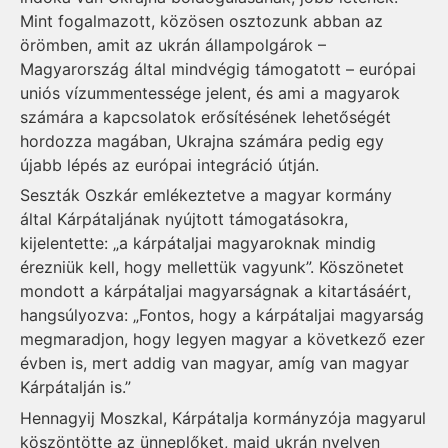
Mint fogalmazott, közösen osztozunk abban az
örömben, amit az ukrán állampolgárok –
Magyarország által mindvégig támogatott – európai
uniós vízummentessége jelent, és ami a magyarok
számára a kapcsolatok erősítésének lehetőségét
hordozza magában, Ukrajna számára pedig egy
újabb lépés az európai integráció útján.
Seszták Oszkár emlékeztetve a magyar kormány
által Kárpátaljának nyújtott támogatásokra,
kijelentette: „a kárpátaljai magyaroknak mindig
érezniük kell, hogy mellettük vagyunk”. Köszönetet
mondott a kárpátaljai magyarságnak a kitartásáért,
hangsúlyozva: „Fontos, hogy a kárpátaljai magyarság
megmaradjon, hogy legyen magyar a következő ezer
évben is, mert addig van magyar, amíg van magyar
Kárpátalján is.”
Hennagyij Moszkal, Kárpátalja kormányzója magyarul
köszöntötte az ünneplőket, majd ukrán nyelven