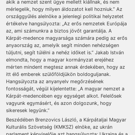
akik a nemzet szent ügye mellett kiállnak, és nem
mérlegelik, hogy milyen áldozatot kell hozniuk.” Az
országgyűlés alelnöke a jelenlegi politikai helyzetet
értékelve hangsúlyozta: „Az erős nemzetek Európája
az, ami számunkra a biztos jövőt garantálja. A
Kárpát-medence magyarsága számára pedig az erős
anyaország az, amelyik segít minden nehézségen
túljutni, segít túlélni a nehéz időket is.” Jakab István
elmondta, hogy a magyar kormányzat erejéhez
mérten mindent megtesz annak érdekében, hogy az
itt élő emberek szülőföldjükön boldoguljanak.
Hangsúlyozta az anyanyelv megőrzésének
fontosságát, végül kijelentette: „A magyar nemzet a
Kárpát-medencében egy egységet alkot. Felelősek
vagyunk egymásért, és azon dolgozunk, hogy
sikeresek legyünk.”
Beszédében Brenzovics László, a Kárpátaljai Magyar
Kulturális Szövetség (KMKSZ) elnöke, az ukrán
parlament képviselője azt hangsúlyozta: Ukrajna és a