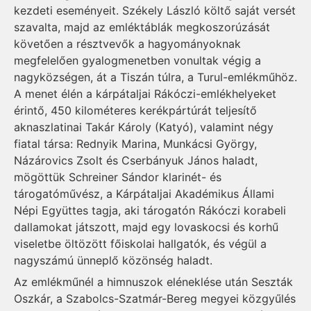
kezdeti eseményeit. Székely László költő saját versét
szavalta, majd az emléktáblák megkoszorúzását
követően a résztvevők a hagyományoknak
megfelelően gyalogmenetben vonultak végig a
nagyközségen, át a Tiszán túlra, a Turul-emlékműhöz.
A menet élén a kárpátaljai Rákóczi-emlékhelyeket
érintő, 450 kilométeres kerékpártúrát teljesítő
aknaszlatinai Takár Károly (Katyó), valamint négy
fiatal társa: Rednyik Marina, Munkácsi György,
Názárovics Zsolt és Cserbányuk János haladt,
mögöttük Schreiner Sándor klarinét- és
tárogatóművész, a Kárpátaljai Akadémikus Állami
Népi Együttes tagja, aki tárogatón Rákóczi korabeli
dallamokat játszott, majd egy lovaskocsi és korhű
viseletbe öltözött főiskolai hallgatók, és végül a
nagyszámú ünneplő közönség haladt.
Az emlékműnél a himnuszok eléneklése után Seszták
Oszkár, a Szabolcs-Szatmár-Bereg megyei közgyűlés