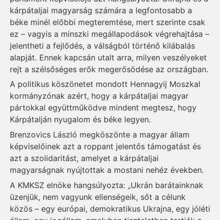
kárpátaljai magyarság számára a legfontosabb a
béke minél előbbi megteremtése, mert szerinte csak
ez – vagyis a minszki megállapodások végrehajtása –
jelentheti a fejlődés, a válságból történő kilábalás
alapját. Ennek kapcsán utalt arra, milyen veszélyeket
rejt a szélsőséges erők megerősödése az országban.
A politikus köszönetet mondott Hennagyij Moszkal
kormányzónak azért, hogy a kárpátaljai magyar
pártokkal együttműködve mindent megtesz, hogy
Kárpátalján nyugalom és béke legyen.
Brenzovics László megköszönte a magyar állam
képviselőinek azt a roppant jelentős támogatást és
azt a szolidaritást, amelyet a kárpátaljai
magyarságnak nyújtottak a mostani nehéz években.
A KMKSZ elnöke hangsúlyozta: „Ukrán barátainknak
üzenjük, nem vagyunk ellenségeik, sőt a célunk
közös – egy európai, demokratikus Ukrajna, egy jóléti