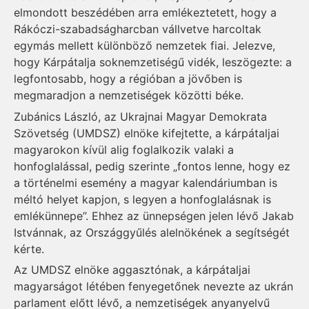
elmondott beszédében arra emlékeztetett, hogy a
Rákóczi-szabadságharcban vállvetve harcoltak
egymás mellett különböző nemzetek fiai. Jelezve,
hogy Kárpátalja soknemzetiségű vidék, leszögezte: a
legfontosabb, hogy a régióban a jövőben is
megmaradjon a nemzetiségek közötti béke.
Zubánics László, az Ukrajnai Magyar Demokrata
Szövetség (UMDSZ) elnöke kifejtette, a kárpátaljai
magyarokon kívül alig foglalkozik valaki a
honfoglalással, pedig szerinte „fontos lenne, hogy ez
a történelmi esemény a magyar kalendáriumban is
méltó helyet kapjon, s legyen a honfoglalásnak is
emlékünnepe”. Ehhez az ünnepségen jelen lévő Jakab
Istvánnak, az Országgyűlés alelnökének a segítségét
kérte.
Az UMDSZ elnöke aggasztónak, a kárpátaljai
magyarságot létében fenyegetőnek nevezte az ukrán
parlament előtt lévő, a nemzetiségek anyanyelvű