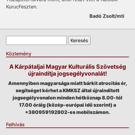
KurucFeszten.
Badó Zsolt/mti
Keresés űrlap
Keresés
Közlemény
A Kárpátaljai Magyar Kulturális Szövetség
újraindítja jogsegélyvonalát!
Amennyiben magyarsága miatt bárkit atrocitás ér,
segítséget kérhet a KMKSZ által újraindított
jogsegélyvonalon minden hétköznap 8.00-tól
17.00 óráig (közép-európai idő szerint) a
+380959192802-es mobilszámon.
Felhívás