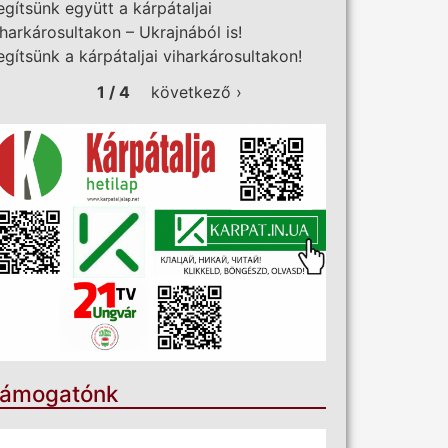
egítsünk együtt a kárpátaljai
iharkárosultakon – Ukrajnából is!
egítsünk a kárpátaljai viharkárosultakon!
1 / 4
következő ›
ámogatónk