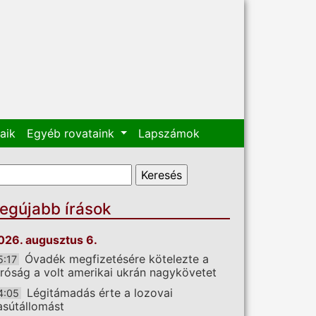
aik
Egyéb rovataink
Lapszámok
eresés űrlap
eresés
egújabb írások
026. augusztus 6.
Óvadék megfizetésére kötelezte a
5:17
íróság a volt amerikai ukrán nagykövetet
Légitámadás érte a lozovai
4:05
asútállomást