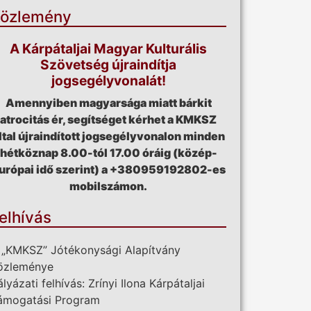
özlemény
A Kárpátaljai Magyar Kulturális
Szövetség újraindítja
jogsegélyvonalát!
Amennyiben magyarsága miatt bárkit
atrocitás ér, segítséget kérhet a KMKSZ
ltal újraindított jogsegélyvonalon minden
hétköznap 8.00-tól 17.00 óráig (közép-
urópai idő szerint) a +380959192802-es
mobilszámon.
elhívás
 „KMKSZ” Jótékonysági Alapítvány
özleménye
ályázati felhívás: Zrínyi Ilona Kárpátaljai
ámogatási Program