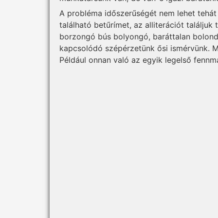
A probléma időszerűségét nem lehet tehát
található betűrímet, az alliterációt találju
borzongó bús bolyongó, baráttalan bolond
kapcsolódó szépérzetünk ősi ismérvünk. Má
Például onnan való az egyik legelső fennma