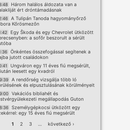
Három halálos áldozata van a
3:48
alakliját ért dróntámadásnak
A Tulipán Tanoda hagyományőrző
2:46
ábora Kőrösmezőn
Egy Škoda és egy Chevrolet ütközött
1:42
erecsenyben: a sofőr beszorult a sérült
utóba
Önkéntes összefogással segítenek a
1:36
ajba jutott családokon
Ungváron egy 11 éves fiú megsérült,
0:41
iután leesett egy kvadról
A rendőrség vizsgálja több ló
9:39
érülésének és elpusztulásának körülményeit
Vakációs bibliahét és
9:00
estvérgyülekezeti megállapodás Guton
Személygépkocsi ütközött egy
8:36
zekérrel: egy 15 éves fiú megsérült
ldalak
1
2
3
…
következő ›