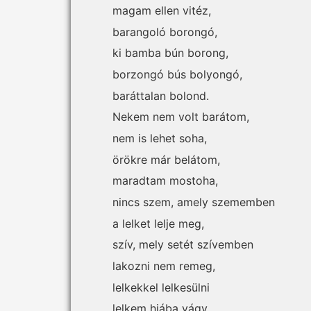
magam ellen vitéz,
barangoló borongó,
ki bamba bún borong,
borzongó bús bolyongó,
baráttalan bolond.
Nekem nem volt barátom,
nem is lehet soha,
örökre már belátom,
maradtam mostoha,
nincs szem, amely szememben
a lelket lelje meg,
szív, mely setét szívemben
lakozni nem remeg,
lelkekkel lelkesülni
lelkem hiába vágy,