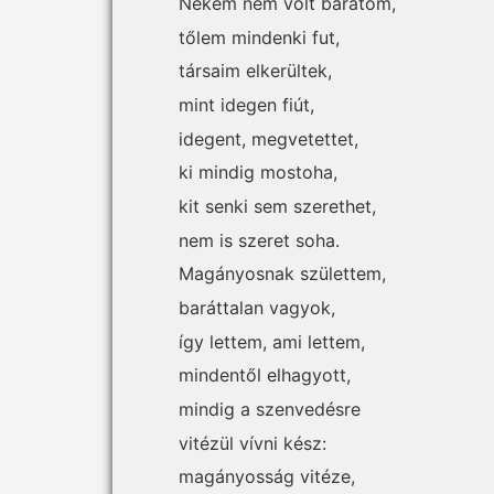
Nekem nem volt barátom,
tőlem mindenki fut,
társaim elkerültek,
mint idegen fiút,
idegent, megvetettet,
ki mindig mostoha,
kit senki sem szerethet,
nem is szeret soha.
Magányosnak születtem,
baráttalan vagyok,
így lettem, ami lettem,
mindentől elhagyott,
mindig a szenvedésre
vitézül vívni kész:
magányosság vitéze,