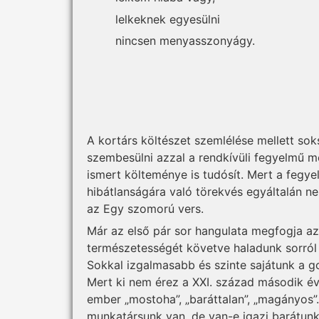
lelkeknek egyesülni
nincsen menyasszonyágy.
A kortárs költészet szemlélése mellett sok
szembesülni azzal a rendkívüli fegyelmű me
ismert költeménye is tudósít. Mert a fegy
hibátlanságára való törekvés egyáltalán ne
az Egy szomorú vers.
Már az első pár sor hangulata megfogja az
természetességét követve haladunk sorról s
Sokkal izgalmasabb és szinte sajátunk a g
Mert ki nem érez a XXI. század második évt
ember „mostoha”, „baráttalan”, „magányos”
munkatársunk van, de van-e igazi barátunk