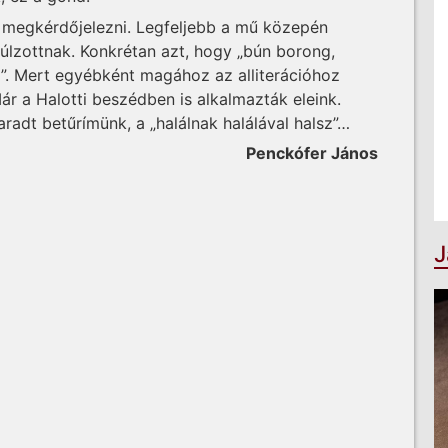
 megkérdőjelezni. Legfeljebb a mű közepén
k túlzottnak. Konkrétan azt, hogy „bún borong,
”. Mert egyébként magához az alliterációhoz
r a Halotti beszédben is alkalmazták eleink.
radt betűrímünk, a „halálnak halálával halsz”…
Penckófer János
J