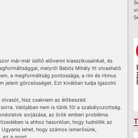
S
v
S
szor már-már üdítő elővenni klasszikusainkat, és
gformáltsággal, melyről Babits Mihály itt olvasható
elem, a megformáltság pontossága, a rím és ritmus
m jelent görcsösséget. Ezt kiválóan tudja igazolni
 olvasót, hisz csaknem az élőbeszéd
orra. Valójában nem is tűnik föl a szabályozottság.
ondolatok sorjázása, az örök emberi probléma.
T
izedében is ahhoz hasonlóan, hogy tudniillik az
. Ugyanis lehet, hogy számos ismerősünk,
, ez a gond.