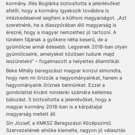
kormány. Illés Boglárka biztosította a jelenlévőket
afelől, hogy a kormány igyekszik továbbra is
intézkedéseivel segíteni a külhoni magyarságot. „Azt
szeretnénk, ha a diaszpórában élő magyarság is
érezné, hogy a magyar nemzethez jó tartozni. A
türelem fájának a gyökere néha keserű, de a
gyümölcse annál édesebb. Legyenek 2018-ban olyan
gyümölcseink, amelyeket közösen tudunk majd
leszüretelni” – fogalmazott a helyettes államtitkár.
Beke Mihály beregszászi magyar konzul elmondta,
hogy nem mi őrizzük a hagyományainkat, hanem a
hagyományaink őriznek bennünket. Ezzel a
gondolattal kívánt mindenki számára kellemes
bálozást. S biztosította a jelenlévőket, hogy a
magyar kormány 2018-ban is a kárpátaljai
magyarság mellett áll.
Sin József, a KMKSZ Beregszászi Középszintű
Szervezetének elnöke kiemelte, nagyon jó választás