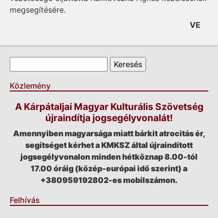
megsegítésére.
VE
Keresés űrlap
Keresés
Közlemény
A Kárpátaljai Magyar Kulturális Szövetség
újraindítja jogsegélyvonalát!
Amennyiben magyarsága miatt bárkit atrocitás ér,
segítséget kérhet a KMKSZ által újraindított
jogsegélyvonalon minden hétköznap 8.00-tól
17.00 óráig (közép-európai idő szerint) a
+380959192802-es mobilszámon.
Felhívás