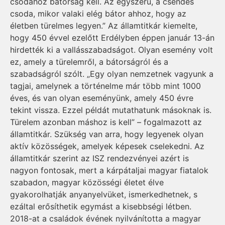
csodához bátorság kell. Az egyszerű, a csendes
csoda, mikor valaki elég bátor ahhoz, hogy az
életben türelmes legyen.” Az államtitkár kiemelte,
hogy 450 évvel ezelőtt Erdélyben éppen január 13-án
hirdették ki a vallásszabadságot. Olyan esemény volt
ez, amely a türelemről, a bátorságról és a
szabadságról szólt. „Egy olyan nemzetnek vagyunk a
tagjai, amelynek a történelme már több mint 1000
éves, és van olyan eseményünk, amely 450 évre
tekint vissza. Ezzel példát mutathatunk másoknak is.
Türelem azonban máshoz is kell” – fogalmazott az
államtitkár. Szükség van arra, hogy legyenek olyan
aktív közösségek, amelyek képesek cselekedni. Az
államtitkár szerint az ISZ rendezvényei azért is
nagyon fontosak, mert a kárpátaljai magyar fiatalok
szabadon, magyar közösségi életet élve
gyakorolhatják anyanyelvüket, ismerkedhetnek, s
ezáltal erősíthetik egymást a kisebbségi létben.
2018-at a családok évének nyilvánította a magyar