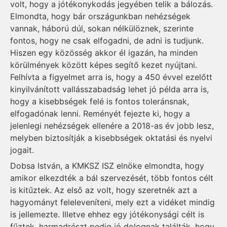
volt, hogy a jótékonykodás jegyében telik a bálozás.
Elmondta, hogy bár országunkban nehézségek
vannak, háború dúl, sokan nélkülöznek, szerinte
fontos, hogy ne csak elfogadni, de adni is tudjunk.
Hiszen egy közösség akkor él igazán, ha minden
körülmények között képes segítő kezet nyújtani.
Felhívta a figyelmet arra is, hogy a 450 évvel ezelőtt
kinyilvánított vallásszabadság lehet jó példa arra is,
hogy a kisebbségek felé is fontos toleránsnak,
elfogadónak lenni. Reményét fejezte ki, hogy a
jelenlegi nehézségek ellenére a 2018-as év jobb lesz,
melyben biztosítják a kisebbségek oktatási és nyelvi
jogait.
Dobsa István, a KMKSZ ISZ elnöke elmondta, hogy
amikor elkezdték a bál szervezését, több fontos célt
is kitűztek. Az első az volt, hogy szeretnék azt a
hagyományt feleleveníteni, mely ezt a vidéket mindig
is jellemezte. Illetve ehhez egy jótékonysági célt is
fűztek, harmadrészt pedig jó dolognak találták, hogy