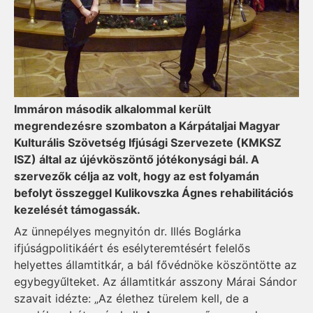
Immáron második alkalommal került
megrendezésre szombaton a Kárpátaljai Magyar
Kulturális Szövetség Ifjúsági Szervezete (KMKSZ
ISZ) által az újévköszöntő jótékonysági bál. A
szervezők célja az volt, hogy az est folyamán
befolyt összeggel Kulikovszka Ágnes rehabilitációs
kezelését támogassák.
Az ünnepélyes megnyitón dr. Illés Boglárka
ifjúságpolitikáért és esélyteremtésért felelős
helyettes államtitkár, a bál fővédnöke köszöntötte az
egybegyűlteket. Az államtitkár asszony Márai Sándor
szavait idézte: „Az élethez türelem kell, de a