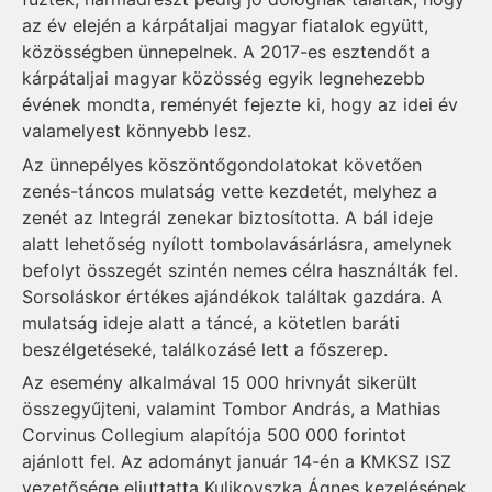
az év elején a kárpátaljai magyar fiatalok együtt,
közösségben ünnepelnek. A 2017-es esztendőt a
kárpátaljai magyar közösség egyik legnehezebb
évének mondta, reményét fejezte ki, hogy az idei év
valamelyest könnyebb lesz.
Az ünnepélyes köszöntőgondolatokat követően
zenés-táncos mulatság vette kezdetét, melyhez a
zenét az Integrál zenekar biztosította. A bál ideje
alatt lehetőség nyílott tombolavásárlásra, amelynek
befolyt összegét szintén nemes célra használták fel.
Sorsoláskor értékes ajándékok találtak gazdára. A
mulatság ideje alatt a táncé, a kötetlen baráti
beszélgetéseké, találkozásé lett a főszerep.
Az esemény alkalmával 15 000 hrivnyát sikerült
összegyűjteni, valamint Tombor András, a Mathias
Corvinus Collegium alapítója 500 000 forintot
ajánlott fel. Az adományt január 14-én a KMKSZ ISZ
vezetősége eljuttatta Kulikovszka Ágnes kezelésének