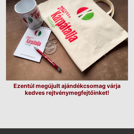
Ezentúl megújult ajándékcsomag várja
kedves rejtvénymegfejtőinket!