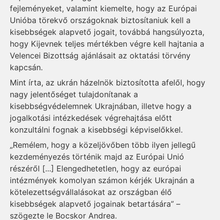
fejleményeket, valamint kiemelte, hogy az Európai
Unióba törekvő országoknak biztosítaniuk kell a
kisebbségek alapvető jogait, továbbá hangsúlyozta,
hogy Kijevnek teljes mértékben végre kell hajtania a
Velencei Bizottság ajánlásait az oktatási törvény
kapcsán.
Mint írta, az ukrán házelnök biztosította afelől, hogy
nagy jelentőséget tulajdonítanak a
kisebbségvédelemnek Ukrajnában, illetve hogy a
jogalkotási intézkedések végrehajtása előtt
konzultálni fognak a kisebbségi képviselőkkel.
„Remélem, hogy a közeljövőben több ilyen jellegű
kezdeményezés történik majd az Európai Unió
részéről [...] Elengedhetetlen, hogy az európai
intézmények komolyan számon kérjék Ukrajnán a
kötelezettségvállalásokat az országban élő
kisebbségek alapvető jogainak betartására” –
szögezte le Bocskor Andrea.