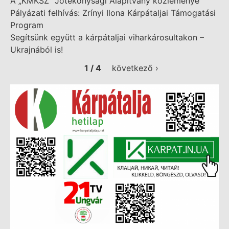
A „KMKSZ” Jótékonysági Alapítvány közleménye
Pályázati felhívás: Zrínyi Ilona Kárpátaljai Támogatási
Program
Segítsünk együtt a kárpátaljai viharkárosultakon –
Ukrajnából is!
1 / 4
következő ›