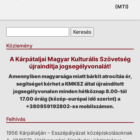
(MTI)
Keresés űrlap
Keresés
Közlemény
A Kárpátaljai Magyar Kulturális Szövetség
újraindítja jogsegélyvonalát!
Amennyiben magyarsága miatt bárkit atrocitás ér,
segítséget kérhet a KMKSZ által újraindított
jogsegélyvonalon minden hétköznap 8.00-tól
17.00 óráig (közép-európai idő szerint) a
+380959192802-es mobilszámon.
Felhívás
1956 Kárpátalján – Esszépályázat középiskolásoknak