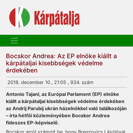
Bocskor Andrea: Az EP elnöke kiállt a
kárpátaljai kisebbségek védelme
érdekében
2018. december 10., 21:05 , 934. szám
Antonio Tajani, az Európai Parlament (EP) elnöke
kiállt a kárpátaljai kisebbségek védelme érdekében
az Andrij Parubij ukrán házelnökkel való találkozóján
– írta hétfői közleményében Bocskor Andrea
fideszes EP-képviselő.
Bocskor arról számolt be, hogy Brenzovics Lászlóval,