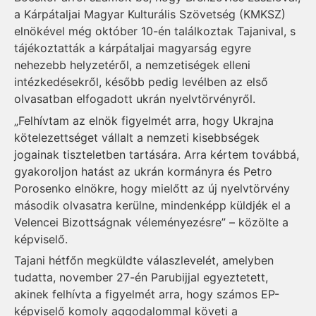
a Kárpátaljai Magyar Kulturális Szövetség (KMKSZ)
elnökével még október 10-én találkoztak Tajanival, s
tájékoztatták a kárpátaljai magyarság egyre
nehezebb helyzetéről, a nemzetiségek elleni
intézkedésekről, később pedig levélben az első
olvasatban elfogadott ukrán nyelvtörvényről.
„Felhívtam az elnök figyelmét arra, hogy Ukrajna
kötelezettséget vállalt a nemzeti kisebbségek
jogainak tiszteletben tartására. Arra kértem továbbá,
gyakoroljon hatást az ukrán kormányra és Petro
Porosenko elnökre, hogy mielőtt az új nyelvtörvény
második olvasatra kerülne, mindenképp küldjék el a
Velencei Bizottságnak véleményezésre” – közölte a
képviselő.
Tajani hétfőn megküldte válaszlevelét, amelyben
tudatta, november 27-én Parubijjal egyeztetett,
akinek felhívta a figyelmét arra, hogy számos EP-
képviselő komoly aggodalommal követi a