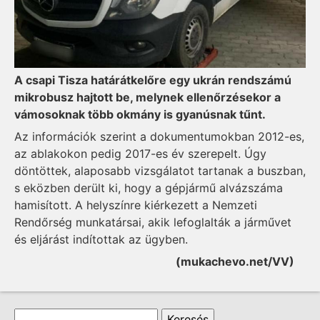
A csapi Tisza határátkelőre egy ukrán rendszámú
mikrobusz hajtott be, melynek ellenőrzésekor a
vámosoknak több okmány is gyanúsnak tűnt.
Az információk szerint a dokumentumokban 2012-es,
az ablakokon pedig 2017-es év szerepelt. Úgy
döntöttek, alaposabb vizsgálatot tartanak a buszban,
s eközben derült ki, hogy a gépjármű alvázszáma
hamisított. A helyszínre kiérkezett a Nemzeti
Rendőrség munkatársai, akik lefoglalták a járművet
és eljárást indítottak az ügyben.
(
mukachevo.net/VV
)
Keresés űrlap
Keresés