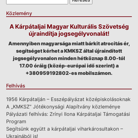
Közlemény
A Kárpátaljai Magyar Kulturális Szövetség
újraindítja jogsegélyvonalát!
Amennyiben magyarsága miatt bárkit atrocitás ér,
segítséget kérhet a KMKSZ által újraindított
jogsegélyvonalon minden hétköznap 8.00-tól
17.00 óráig (közép-európai idő szerint) a
+380959192802-es mobilszámon.
Felhívás
1956 Kárpátalján – Esszépályázat középiskolásoknak
A „KMKSZ” Jótékonysági Alapítvány közleménye
Pályázati felhívás: Zrínyi Ilona Kárpátaljai Támogatási
Program
Segítsünk együtt a kárpátaljai viharkárosultakon –
Ukrajnából is!