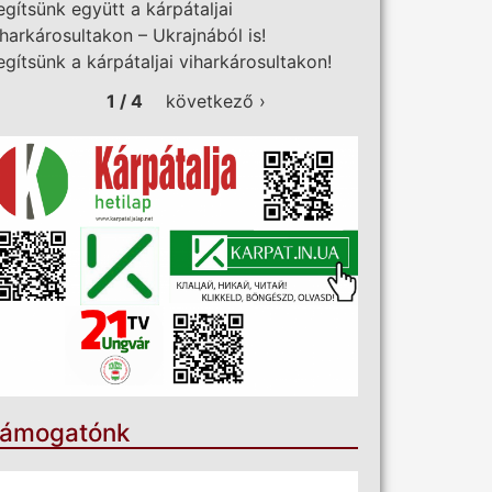
egítsünk együtt a kárpátaljai
iharkárosultakon – Ukrajnából is!
egítsünk a kárpátaljai viharkárosultakon!
1 / 4
következő ›
ámogatónk