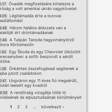
Óvadék megfizetésére kötelezte a
5:17
íróság a volt amerikai ukrán nagykövetet
Légitámadás érte a lozovai
4:05
asútállomást
Három halálos áldozata van a
3:48
alakliját ért dróntámadásnak
A Tulipán Tanoda hagyományőrző
2:46
ábora Kőrösmezőn
Egy Škoda és egy Chevrolet ütközött
1:42
erecsenyben: a sofőr beszorult a sérült
utóba
Önkéntes összefogással segítenek a
1:36
ajba jutott családokon
Ungváron egy 11 éves fiú megsérült,
0:41
iután leesett egy kvadról
A rendőrség vizsgálja több ló
9:39
érülésének és elpusztulásának körülményeit
ldalak
1
2
3
…
következő ›