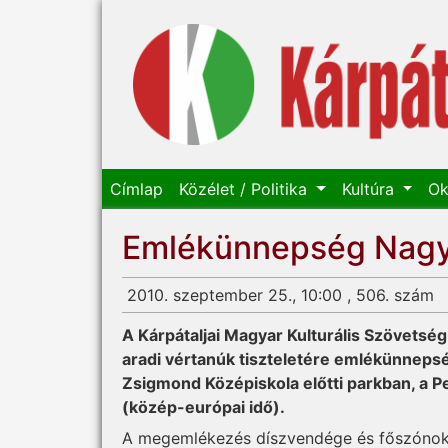
Címlap
Közélet / Politika
Kultúra
Ok
Emlékünnepség Nagy
2010. szeptember 25., 10:00 , 506. szám
A Kárpátaljai Magyar Kulturális Szövetsé
aradi vértanúk tiszteletére emlékünnepsé
Zsigmond Középiskola előtti parkban, a P
(közép-európai idő).
A megemlékezés díszvendége és főszónoka