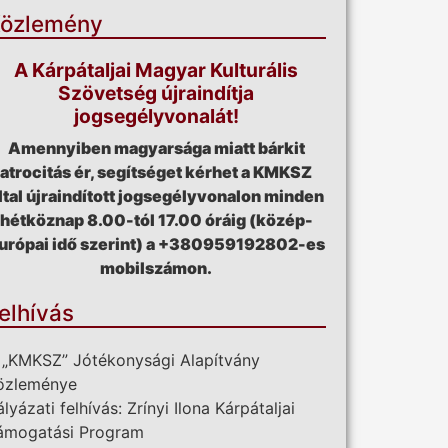
özlemény
A Kárpátaljai Magyar Kulturális
Szövetség újraindítja
jogsegélyvonalát!
Amennyiben magyarsága miatt bárkit
atrocitás ér, segítséget kérhet a KMKSZ
ltal újraindított jogsegélyvonalon minden
hétköznap 8.00-tól 17.00 óráig (közép-
urópai idő szerint) a +380959192802-es
mobilszámon.
elhívás
 „KMKSZ” Jótékonysági Alapítvány
özleménye
ályázati felhívás: Zrínyi Ilona Kárpátaljai
ámogatási Program