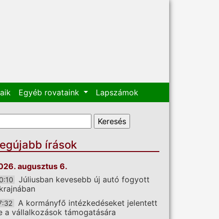
aik
Egyéb rovataink
Lapszámok
eresés űrlap
eresés
egújabb írások
026. augusztus 6.
Júliusban kevesebb új autó fogyott
0:10
krajnában
A kormányfő intézkedéseket jelentett
7:32
e a vállalkozások támogatására