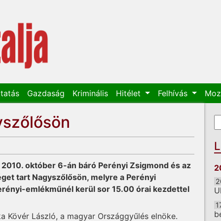
tatás
Gazdaság
Kriminális
Hitélet
Felhívás
Moz
szőlősön
K
K
L
g 2010. október 6-án báró Perényi Zsigmond és az
2
get tart Nagyszőlősön, melyre a Perényi
2
erényi-emlékműnél kerül sor 15.00 órai kezdettel
U
1
b
 Kövér László, a magyar Országgyűlés elnöke.