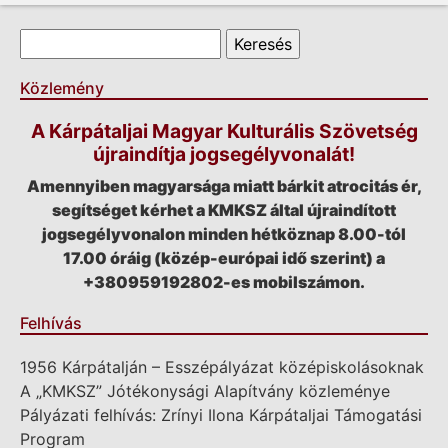
Keresés űrlap
Keresés
Közlemény
A Kárpátaljai Magyar Kulturális Szövetség
újraindítja jogsegélyvonalát!
Amennyiben magyarsága miatt bárkit atrocitás ér,
segítséget kérhet a KMKSZ által újraindított
jogsegélyvonalon minden hétköznap 8.00-tól
17.00 óráig (közép-európai idő szerint) a
+380959192802-es mobilszámon.
Felhívás
1956 Kárpátalján – Esszépályázat középiskolásoknak
A „KMKSZ” Jótékonysági Alapítvány közleménye
Pályázati felhívás: Zrínyi Ilona Kárpátaljai Támogatási
Program