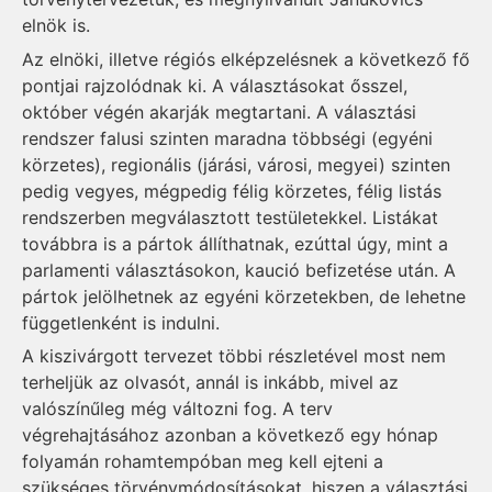
elnök is.
Az elnöki, illetve régiós elképzelésnek a következő fő
pontjai rajzolódnak ki. A választásokat ősszel,
október végén akarják megtartani. A választási
rendszer falusi szinten maradna többségi (egyéni
körzetes), regionális (járási, városi, megyei) szinten
pedig vegyes, mégpedig félig körzetes, félig listás
rendszerben megválasztott testületekkel. Listákat
továbbra is a pártok állíthatnak, ezúttal úgy, mint a
parlamenti választásokon, kaució befizetése után. A
pártok jelölhetnek az egyéni körzetekben, de lehetne
függetlenként is indulni.
A kiszivárgott tervezet többi részletével most nem
terheljük az olvasót, annál is inkább, mivel az
valószínűleg még változni fog. A terv
végrehajtásához azonban a következő egy hónap
folyamán rohamtempóban meg kell ejteni a
szükséges törvénymódosításokat, hiszen a választási