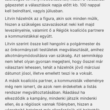
gépezetet a választások napja előtt kb. 100 nappal
kell beindítani, vagyis júliusban.
Litvin házelnök az a figura, akin sok minden múlik,
hiszen a szükséges szavazásokat neki kell majd
levezényelnie, valamint ő a Régiók koalíciós partnere
a kommunistákkal együtt.
Litvin szerint össze kell hangolni a polgármester és
az önkormányzati testületek megválasztását, amihez
alkotmánymódosításra van szükség. Azt semmiképp
nem lehet olyan gyorsan megejteni, hogy ősszel már
választani lehessen, tehát a házelnök jövő márciusi
dátumot jósol, illetve emellett teszi le a voksát.
A másik koalíciós partner, a kommunisták véleménye
még nem ismert, de azok nem érdekeltek a listás
rendszer megváltoztatásában. Ráadásul ha
elkezdődik a kampány, mindenki játszik mindenki
ellen, és a régiósok vannak fölényben, hiszen a