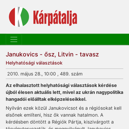
Janukovics - ősz, Litvin - tavasz
Helyhatósági választások
2010. május 28., 10:00 , 489. szám
Az elhalasztott helyhatósági választások kérdése
újból élesen aktuális lett, mivel az ukrán nagypolitika
hangadói előálltak elképzeléseikkel.
Nyilván ezek közül Janukovicsot és a régiósokat kell
elsőnek említeni, hisz ők vannak hatalmon. A
kérdésben döntött a Régiók Pártja, kiszivárgott a
törvénytervezetük, és megnyilvánult Janukovics