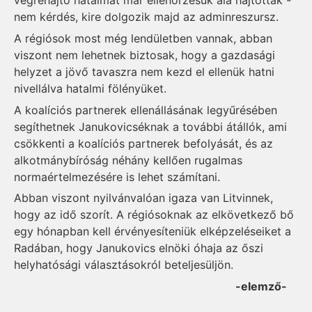
végrehajtó hatalmat már ellenőrzésük alá hajtották -
nem kérdés, kire dolgozik majd az adminreszursz.
A régiósok most még lendületben vannak, abban
viszont nem lehetnek biztosak, hogy a gazdasági
helyzet a jövő tavaszra nem kezd el ellenük hatni
nivellálva hatalmi fölényüket.
A koalíciós partnerek ellenállásának legyűrésében
segíthetnek Janukovicséknak a további átállók, ami
csökkenti a koalíciós partnerek befolyását, és az
alkotmánybíróság néhány kellően rugalmas
normaértelmezésére is lehet számítani.
Abban viszont nyilvánvalóan igaza van Litvinnek,
hogy az idő szorít. A régiósoknak az elkövetkező bő
egy hónapban kell érvényesíteniük elképzeléseiket a
Radában, hogy Janukovics elnöki óhaja az őszi
helyhatósági választásokról beteljesüljön.
-elemző-