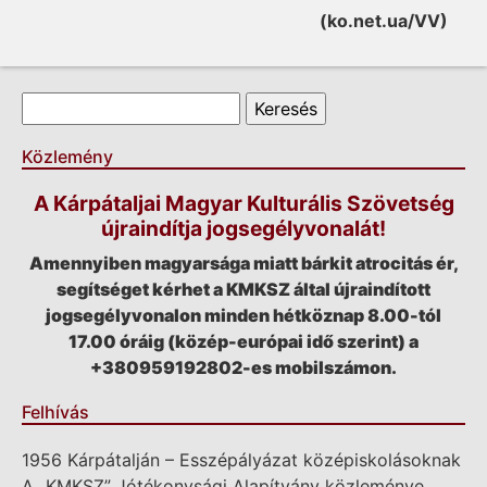
(ko.net.ua/VV)
Keresés űrlap
Keresés
Közlemény
A Kárpátaljai Magyar Kulturális Szövetség
újraindítja jogsegélyvonalát!
Amennyiben magyarsága miatt bárkit atrocitás ér,
segítséget kérhet a KMKSZ által újraindított
jogsegélyvonalon minden hétköznap 8.00-tól
17.00 óráig (közép-európai idő szerint) a
+380959192802-es mobilszámon.
Felhívás
1956 Kárpátalján – Esszépályázat középiskolásoknak
A „KMKSZ” Jótékonysági Alapítvány közleménye