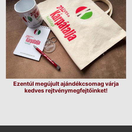
Ezentúl megújult ajándékcsomag várja
kedves rejtvénymegfejtőinket!