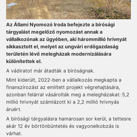
Az Állami Nyomozó Iroda befejezte a bírósági
tárgyalást megelőző nyomozást annak a
vállalkozónak az ügyében, aki hárommillió hrivnyát
sikkasztott el, melyet az ungvári erdőgazdaság
területén lévő melegházak modernizálására
különítettek el.
A vádiratot már átadták a bíróságnak.
Mint kiderült, 2022-ben a vállalkozás megkapta a
finanszírozást az említett projekt végrehajtására,
azonban felárral vásárolták meg a melegházakat: 5,2
millió hrivnyát számlázott ki a 2,2 millió hrivnyás
áruért.
A bírósági tárgyalásra hamarosan sor kerül, a tettesre
akár 12 év börtönbüntetés és vagyonelkobzás is
várhat.