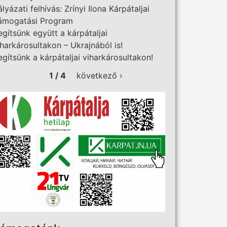
ályázati felhívás: Zrínyi Ilona Kárpátaljai
ámogatási Program
egítsünk együtt a kárpátaljai
iharkárosultakon – Ukrajnából is!
egítsünk a kárpátaljai viharkárosultakon!
1 / 4
következő ›