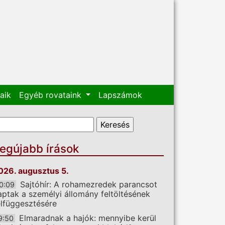
aik
Egyéb rovataink
Lapszámok
eresés űrlap
eresés
egújabb írások
026. augusztus 5.
Sajtóhír: A rohamezredek parancsot
0:09
aptak a személyi állomány feltöltésének
elfüggesztésére
Elmaradnak a hajók: mennyibe kerül
9:50