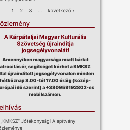
ldalak
1
2
3
…
következő ›
özlemény
A Kárpátaljai Magyar Kulturális
Szövetség újraindítja
jogsegélyvonalát!
Amennyiben magyarsága miatt bárkit
atrocitás ér, segítséget kérhet a KMKSZ
ltal újraindított jogsegélyvonalon minden
hétköznap 8.00-tól 17.00 óráig (közép-
urópai idő szerint) a +380959192802-es
mobilszámon.
elhívás
 „KMKSZ” Jótékonysági Alapítvány
özleménye