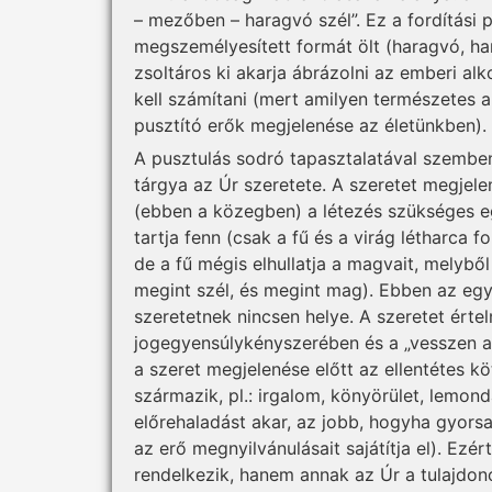
– mezőben – haragvó szél”. Ez a fordítási p
megszemélyesített formát ölt (haragvó, ha
zsoltáros ki akarja ábrázolni az emberi al
kell számítani (mert amilyen természetes a
pusztító erők megjelenése az életünkben).
A pusztulás sodró tapasztalatával szembe
tárgya az Úr szeretete. A szeretet megjele
(ebben a közegben) a létezés szükséges eg
tartja fenn (csak a fű és a virág létharca f
de a fű mégis elhullatja a magvait, melybő
megint szél, és megint mag). Ebben az egy
szeretetnek nincsen helye. A szeretet érte
jogegyensúlykényszerében és a „vesszen a 
a szeret megjelenése előtt az ellentétes köt
származik, pl.: irgalom, könyörület, lemond
előrehaladást akar, az jobb, hogyha gyorsan
az erő megnyilvánulásait sajátítja el). Ezér
rendelkezik, hanem annak az Úr a tulajdono