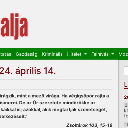
tatás
Gazdaság
Kriminális
Hitélet
Felhívás
Moz
4. április 14.
K
K
L
irágzik, mint a mező virága. Ha végigsöpör rajta a
2
elismerni. De az Úr szeretete mindörökké az
2
káikkal is; azokkal, akik megtartják szövetségét,
k
f
delkezéseit.”
1
Zsoltárok 103, 15–18