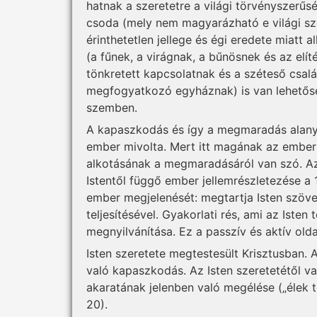
hatnak a szeretetre a világi törvényszerűség
csoda (mely nem magyarázható e világi sze
érinthetetlen jellege és égi eredete miatt
(a fűnek, a virágnak, a bűnösnek és az elít
tönkretett kapcsolatnak és a széteső csa
megfogyatkozó egyháznak) is van lehetősé
szemben.
A kapaszkodás és így a megmaradás alany
ember mivolta. Mert itt magának az embe
alkotásának a megmaradásáról van szó. Az 
Istentől függő ember jellemrészletezése a 
ember megjelenését: megtartja Isten szöve
teljesítésével. Gyakorlati rés, ami az Iste
megnyilvánítása. Ez a passzív és aktív olda
Isten szeretete megtestesült Krisztusban. 
való kapaszkodás. Az Isten szeretetétől va
akaratának jelenben való megélése („élek 
20).