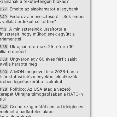
krajnának a fekete-tengeri blokád?
Emelte az alapkamatot a jegybank
8:27
Fedorov a menesztéséről: „Sok ember
7:49
s vállalat érdekeit sértettem”
A miniszterelnök utasította a
7:13
inisztereit, hogy működjenek együtt a
arlamenttel
Ukrajnai reformok: 25 reform 10
6:35
illiárd euróért
Ungváron egy 60 éves férfit saját
5:53
utyája harapta meg
A MON megnevezte a 2026-ban a
5:00
elsőoktatási intézményekbe jelentkezők
örében legnépszerűbb szakokat
Politico: Az USA átadja vezető
4:28
zerepét Ukrajna támogatásában a NATO-n
elül
Csehország mától nem ad ideiglenes
3:42
édelmet a hadköteles ukrán
llampolgároknak