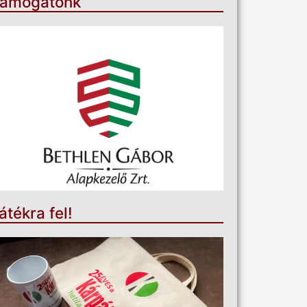
ámogatónk
átékra fel!