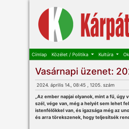
Címlap
Közélet / Politika
Kultúra
Ok
Vasárnapi üzenet: 202
2024. április 14., 08:45 , 1205. szám
„Az ember napjai olyanok, mint a fű, úgy v
szél, vége van, még a helyét sem lehet f
istenfélőkkel van, és igazsága még az uno
és arra törekszenek, hogy teljesítsék ren