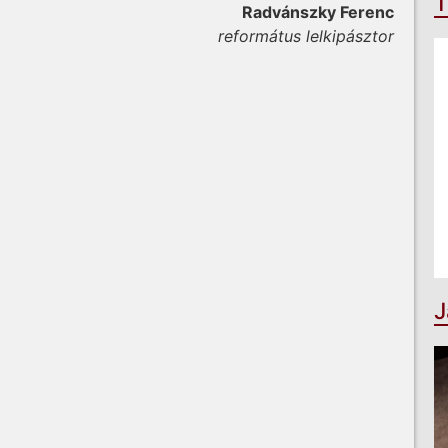
T
Radvánszky Ferenc
református lelkipásztor
J