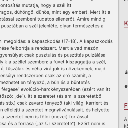
ontosítás mutatja, hogy a szél itt
O
ragos, dühöngő, dühös, mint egy ember). Mert itt a
kotással szembeni tudatos ellenerőt. Amire mindig
K
 pusztában a szél jelenléte, olyan természetes a
ni megoldás: a kapaszkodás (17–18). A kapaszkodás
nése felborítja a rendszert. Mert a vad mezőn
yensúlyát csak pusztulás és pusztítás pulzálása
olyik a széllel szemben: a füvet kiszaggatja a szél,
l új fűszálak és néha virágok is növekednek, majd
á
ensúlyi rendszerben csak az erő számít, a
lmezhetetlen tényező, a bűn és a büntetés
e
férgese” evolúció-harckényszerében (ezért van itt
őszó: „de”). Itt a szeretet (és ami a szeretetből
ás stb.) csak zavaró tényező (aki világi karriert és
F
 elfelejti a szeretet megnyilvánulásait, és helyette
t a szeretet nem is földi (mezei) forrással
A
sa és a forrása („az Úr szeretete”). Ezért nem is
k