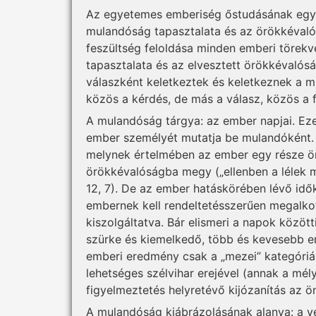
Az egyetemes emberiség őstudásának egyik
mulandóság tapasztalata és az örökkévaló 
feszültség feloldása minden emberi törekvé
tapasztalata és az elvesztett örökkévalós
válaszként keletkeztek és keletkeznek a m
közös a kérdés, de más a válasz, közös a 
A mulandóság tárgya: az ember napjai. Ez
ember személyét mutatja be mulandóként. 
melynek értelmében az ember egy része ör
örökkévalóságba megy („ellenben a lélek me
12, 7). De az ember hatáskörében lévő idő
embernek kell rendeltetésszerűen megalk
kiszolgáltatva. Bár elismeri a napok között
szürke és kiemelkedő, több és kevesebb e
emberi eredmény csak a „mezei” kategóriá
lehetséges szélvihar erejével (annak a mély
figyelmeztetés helyretévő kijózanítás az ö
A mulandóság kiábrázolásának alanya: a vé