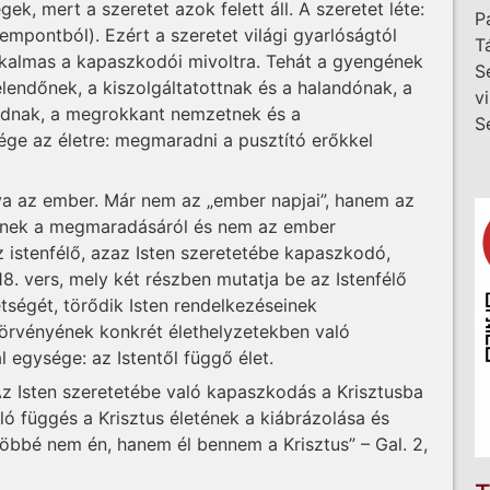
ek, mert a szeretet azok felett áll. A szeretet léte:
P
mpontból). Ezért a szeretet világi gyarlóságtól
T
 alkalmas a kapaszkodói mivoltra. Tehát a gyengének
S
élendőnek, a kiszolgáltatottnak és a halandónak, a
v
ládnak, a megrokkant nemzetnek és a
S
ge az életre: megmaradni a pusztító erőkkel
a az ember. Már nem az „ember napjai”, hanem az
rnek a megmaradásáról és nem az ember
istenfélő, azaz Isten szeretetébe kapaszkodó,
18. vers, mely két részben mutatja be az Istenfélő
tségét, törődik Isten rendelkezéseinek
n törvényének konkrét élethelyzetekben való
l egysége: az Istentől függő élet.
Az Isten szeretetébe való kapaszkodás a Krisztusba
ló függés a Krisztus életének a kiábrázolása és
többé nem én, hanem él bennem a Krisztus” – Gal. 2,