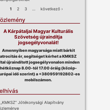
ldalak
1
2
3
…
következő ›
özlemény
A Kárpátaljai Magyar Kulturális
Szövetség újraindítja
jogsegélyvonalát!
Amennyiben magyarsága miatt bárkit
atrocitás ér, segítséget kérhet a KMKSZ
ltal újraindított jogsegélyvonalon minden
hétköznap 8.00-tól 17.00 óráig (közép-
urópai idő szerint) a +380959192802-es
mobilszámon.
elhívás
 „KMKSZ” Jótékonysági Alapítvány
özleménye