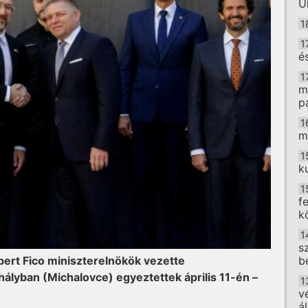
U
1
1
é
1
m
p
1
m
1
k
1
f
k
1
s
bert Fico miniszterelnökök vezette
b
ályban (Michalovce) egyeztettek április 11-én –
1
v
á