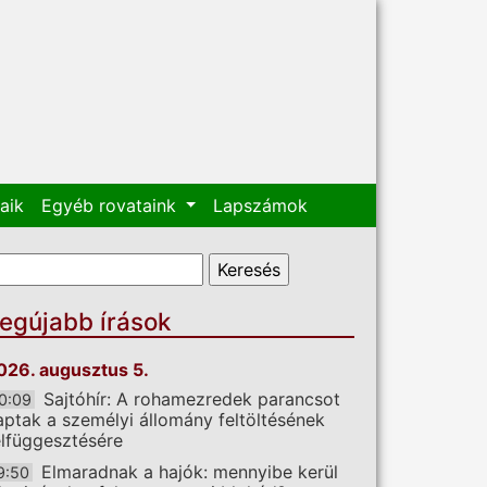
aik
Egyéb rovataink
Lapszámok
eresés űrlap
eresés
egújabb írások
026. augusztus 5.
Sajtóhír: A rohamezredek parancsot
0:09
aptak a személyi állomány feltöltésének
elfüggesztésére
Elmaradnak a hajók: mennyibe kerül
9:50