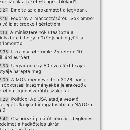
krajnának a fekete-tengeri blokád?
Emelte az alapkamatot a jegybank
8:27
Fedorov a menesztéséről: „Sok ember
7:49
s vállalat érdekeit sértettem”
A miniszterelnök utasította a
7:13
inisztereit, hogy működjenek együtt a
arlamenttel
Ukrajnai reformok: 25 reform 10
6:35
illiárd euróért
Ungváron egy 60 éves férfit saját
5:53
utyája harapta meg
A MON megnevezte a 2026-ban a
5:00
elsőoktatási intézményekbe jelentkezők
örében legnépszerűbb szakokat
Politico: Az USA átadja vezető
4:28
zerepét Ukrajna támogatásában a NATO-n
elül
Csehország mától nem ad ideiglenes
3:42
édelmet a hadköteles ukrán
llampolgároknak