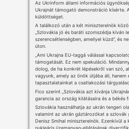
Az Ukrinform állami információs ügynökség
Ukrajnát támogató demonstráció kísérte. A
küldöttséget.
A találkozó után a két miniszterelnök közös
„Szlovákia jó és baráti szomszédja kíván le
szerencsétlenségben, amellyel küzd”, és n
úton.
„Ami Ukrajna EU-taggá válással kapcsolatos 
támogatását. Ez nem spekuláció. Mindannyia
dolog, de ha konkrét lépésekről van szó,
vagyunk, amely az önök útjába áll, hanem é
tapasztalatainkat a csatlakozási tárgyalás
Fico szerint „Szlovákia azt kívánja Ukrajn
garancia az ország kilátásaira és a békés f
Szlovákia használhatja az ukrán tengeri ola
valamint az ukrán gáztározókat a szlovák 
Denisz Smihal miniszterelnök. Ezenkívül 
nukleáris üzemanyag-ellátásának diverzifi