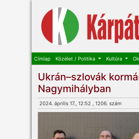
Címlap
Közélet / Politika
Kultúra
Ok
Ukrán–szlovák kormá
Nagymihályban
2024. április 17., 12:52 , 1206. szám