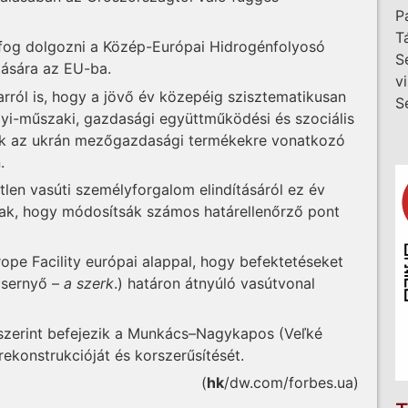
P
T
 fog dolgozni a Közép-Európai Hidrogénfolyosó
S
tására az EU-ba.
v
arról is, hogy a jövő év közepéig szisztematikusan
S
ügyi-műszaki, gazdasági együttműködési és szociális
ak az ukrán mezőgazdasági termékekre vonatkozó
.
len vasúti személyforgalom elindításáról ez év
ának, hogy módosítsák számos határellenőrző pont
ope Facility európai alappal, hogy befektetéseket
csernyő –
a szerk
.) határon átnyúló vasútvonal
 szerint befejezik a Munkács–Nagykapos (Veľké
konstrukcióját és korszerűsítését.
(
hk
/dw.com/forbes.ua)