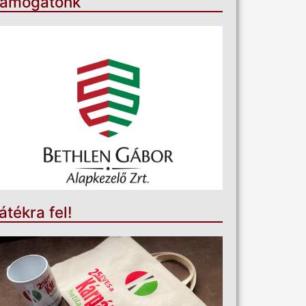
ámogatónk
átékra fel!