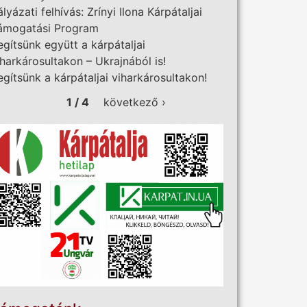
ályázati felhívás: Zrínyi Ilona Kárpátaljai
ámogatási Program
egítsünk együtt a kárpátaljai
iharkárosultakon – Ukrajnából is!
egítsünk a kárpátaljai viharkárosultakon!
1 / 4
következő ›