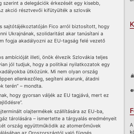
 szerint a delegációk érkezését egy kisebb,
O
z akció résztvevői kifütyülték a szlovák
K
 sajtótájékoztatóján Fico arról biztosított, hogy
nni Ukrajnának, szolidaritást akar tanúsítani a
em fogja akadályozni az EU-tagság felé vezető
ambícióját illeti, önök élvezik Szlovákia teljes
n jól tudjuk, hogy a politikai nyilatkozatok egy
 akadályokba ütközünk. Mi nem olyan ország
á
ppen ellenkezőleg, segíteni akarunk, átadni
ok terén” – mondta.
e
ának, hogy gyorsan váljék az EU tagjává, mert ez
ejlődésre”.
F
jterminált olajtermékek szállítására az EU-ba,
gáz tárolására – ismertette a tárgyalás eredményeit
A
a két ország együttműködik az atomerőművek
k
kálásában az Oroszországtól való függés