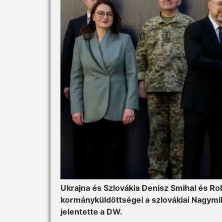
Ukrajna és Szlovákia Denisz Smihal és Ro
kormányküldöttségei a szlovákiai Nagymih
jelentette a DW.