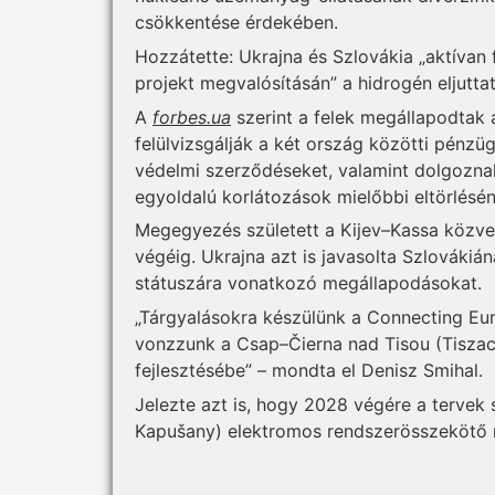
csökkentése érdekében.
Hozzátette: Ukrajna és Szlovákia „aktívan
projekt megvalósításán” a hidrogén eljutta
A
forbes.ua
szerint a felek megállapodtak 
felülvizsgálják a két ország közötti pénz
védelmi szerződéseket, valamint dolgozn
egyoldalú korlátozások mielőbbi eltörlésén
Megegyezés született a Kijev–Kassa közvet
végéig. Ukrajna azt is javasolta Szlováki
státuszára vonatkozó megállapodásokat.
„Tárgyalásokra készülünk a Connecting Eur
vonzzunk a Csap–Čierna nad Tisou (Tisza
fejlesztésébe” – mondta el Denisz Smihal.
Jelezte azt is, hogy 2028 végére a tervek
Kapušany) elektromos rendszerösszekötő re