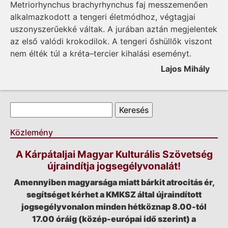
Metriorhynchus brachyrhynchus faj messzemenően
alkalmazkodott a tengeri életmódhoz, végtagjai
uszonyszerűekké váltak. A jurában aztán megjelentek
az első valódi krokodilok. A tengeri őshüllők viszont
nem élték túl a kréta–tercier kihalási eseményt.
Lajos Mihály
Keresés űrlap
Keresés
Közlemény
A Kárpátaljai Magyar Kulturális Szövetség
újraindítja jogsegélyvonalát!
Amennyiben magyarsága miatt bárkit atrocitás ér,
segítséget kérhet a KMKSZ által újraindított
jogsegélyvonalon minden hétköznap 8.00-tól
17.00 óráig (közép-európai idő szerint) a