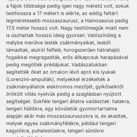
a fajok többsége pedig igen nagy méretű volt, sokuk
testhossza a 17 métert is elérte, az eddig feltárt
legméretesebb moszaszaurusz, a Hainosaurus pedig
17,5 méter hosszú volt. Nagy testtömegük miatt nem
is úszhattak hosszú ideig gyorsan. Valószínűleg a
mélybe merülve lesték zsákmányaikat, lesből
támadtak, alulról felfelé, horogszerűen hátrahajló
fogaikkal megragadták, erős állkapcsuk harapásával
pedig megölték prédájukat. Vadászatukban
segítették őket az orrukon lévő apró kis lyukak
(Lorenzini-ampullák), melyekkel érzékelték a
zsákmányállatok elektromos mezőjét, gyíkőseiktől
örökölt villás nyelvük pedig a szaglásban nyújtott
segítséget. Sokféle tengeri állatra vadásztak: halakra,
tengeri hüllőkre, egy kövületük gyomortartalma
alapján akár más moszaszauruszokra is, és akadtak,
melyek egyes zsákmányfélékre, például tengeri
kagylókra, puhatestűekre, tengeri sünökre