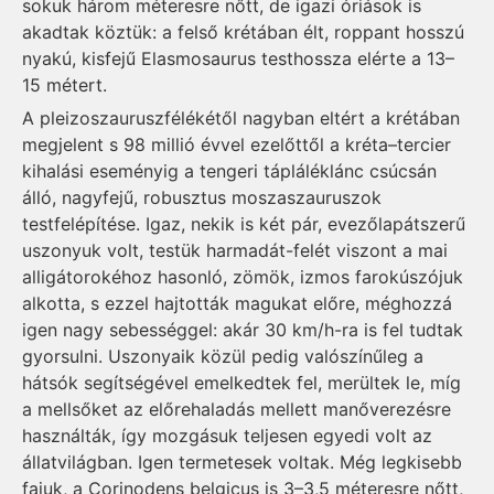
sokuk három méteresre nőtt, de igazi óriások is
akadtak köztük: a felső krétában élt, roppant hosszú
nyakú, kisfejű Elasmosaurus testhossza elérte a 13–
15 métert.
A pleizoszauruszfélékétől nagyban eltért a krétában
megjelent s 98 millió évvel ezelőttől a kréta–tercier
kihalási eseményig a tengeri tápláléklánc csúcsán
álló, nagyfejű, robusztus moszaszauruszok
testfelépítése. Igaz, nekik is két pár, evezőlapátszerű
uszonyuk volt, testük harmadát-felét viszont a mai
alligátorokéhoz hasonló, zömök, izmos farokúszójuk
alkotta, s ezzel hajtották magukat előre, méghozzá
igen nagy sebességgel: akár 30 km/h-ra is fel tudtak
gyorsulni. Uszonyaik közül pedig valószínűleg a
hátsók segítségével emelkedtek fel, merültek le, míg
a mellsőket az előrehaladás mellett manőverezésre
használták, így mozgásuk teljesen egyedi volt az
állatvilágban. Igen termetesek voltak. Még legkisebb
fajuk, a Corinodens belgicus is 3–3,5 méteresre nőtt,