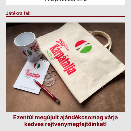
Játékra fel!
Ezentúl megújult ajándékcsomag várja
kedves rejtvénymegfejtőinket!