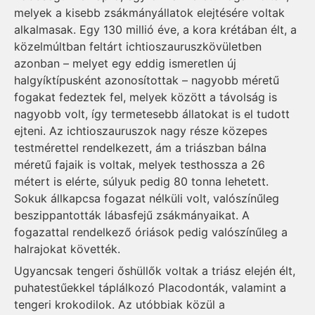
melyek a kisebb zsákmányállatok elejtésére voltak
alkalmasak. Egy 130 millió éve, a kora krétában élt, a
közelmúltban feltárt ichtioszauruszkövületben
azonban – melyet egy eddig ismeretlen új
halgyíktípusként azonosítottak – nagyobb méretű
fogakat fedeztek fel, melyek között a távolság is
nagyobb volt, így termetesebb állatokat is el tudott
ejteni. Az ichtioszauruszok nagy része közepes
testmérettel rendelkezett, ám a triászban bálna
méretű fajaik is voltak, melyek testhossza a 26
métert is elérte, súlyuk pedig 80 tonna lehetett.
Sokuk állkapcsa fogazat nélküli volt, valószínűleg
beszippantották lábasfejű zsákmányaikat. A
fogazattal rendelkező óriások pedig valószínűleg a
halrajokat követték.
Ugyancsak tengeri őshüllők voltak a triász elején élt,
puhatestűekkel táplálkozó Placodonták, valamint a
tengeri krokodilok. Az utóbbiak közül a