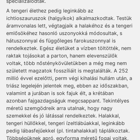
specializálódtak.
A tengeri élethez pedig leginkább az
ichtioszauruszok (halgyíkok) alkalmazkodtak. Testük
áramvonalas lett, végtagjaik a halakéhoz és a tengeri
emlősökéhez hasonló uszonyokká módosultak, s
hátuszonnyal és függőleges farokuszonnyal is
rendelkeztek. Egész életüket a vízben töltötték, nem
raktak tojásokat a parton, hanem elevenszülők
voltak, több nősténykövületükben a még meg nem
született magzatok fosszíliáit is megtalálták. A 252
millió évvel ezelőtti, perm végi kihalási hullám után, a
triász legelején jelentek meg, ebben az időszakban,
valamint a jurában is sok fajuk élt, a krétában
azonban fajgazdagságuk megcsappant. Tekintélyes
méretű szemgödreik arra utalnak, hogy nagy
szemekkel és jó látással rendelkeztek. Halakkal,
tengeri hüllőkkel, tengeri ízeltlábúakkal, leginkább
pedig lábasfejűekkel (pl. tintahalakkal) táplálkoztak.
Többségüknek apró, egyforma méretű fogai voltak,