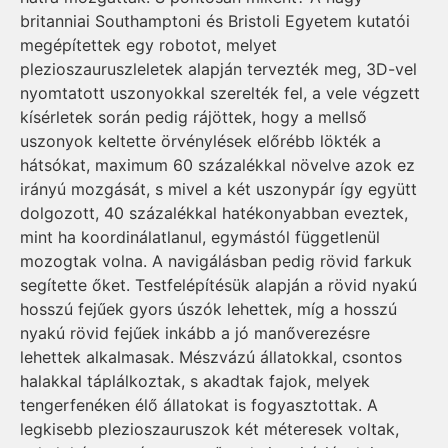
britanniai Southamptoni és Bristoli Egyetem kutatói
megépítettek egy robotot, melyet
plezioszauruszleletek alapján tervezték meg, 3D-vel
nyomtatott uszonyokkal szerelték fel, a vele végzett
kísérletek során pedig rájöttek, hogy a mellső
uszonyok keltette örvénylések előrébb lökték a
hátsókat, maximum 60 százalékkal növelve azok ez
irányú mozgását, s mivel a két uszonypár így együtt
dolgozott, 40 százalékkal hatékonyabban eveztek,
mint ha koordinálatlanul, egymástól függetlenül
mozogtak volna. A navigálásban pedig rövid farkuk
segítette őket. Testfelépítésük alapján a rövid nyakú
hosszú fejűek gyors úszók lehettek, míg a hosszú
nyakú rövid fejűek inkább a jó manőverezésre
lehettek alkalmasak. Mészvázú állatokkal, csontos
halakkal táplálkoztak, s akadtak fajok, melyek
tengerfenéken élő állatokat is fogyasztottak. A
legkisebb plezioszauruszok két méteresek voltak,