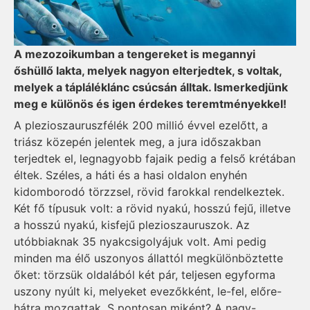
A mezozoikumban a tengereket is megannyi
őshüllő lakta, melyek nagyon elterjedtek, s voltak,
melyek a tápláléklánc csúcsán álltak. Ismerkedjünk
meg e különös és igen érdekes teremtményekkel!
A plezioszauruszfélék 200 millió évvel ezelőtt, a
triász közepén jelentek meg, a jura időszakban
terjedtek el, legnagyobb fajaik pedig a felső krétában
éltek. Széles, a háti és a hasi oldalon enyhén
kidomborodó törzzsel, rövid farokkal rendelkeztek.
Két fő típusuk volt: a rövid nyakú, hosszú fejű, illetve
a hosszú nyakú, kisfejű plezioszauruszok. Az
utóbbiaknak 35 nyakcsigolyájuk volt. Ami pedig
minden ma élő uszonyos állattól megkülönböztette
őket: törzsük oldalából két pár, teljesen egyforma
uszony nyúlt ki, melyeket evezőkként, le-fel, előre-
hátra mozgattak. S pontosan miként? A nagy-