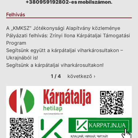
+380959192802-es mobilszámon.
Felhívás
A „KMKSZ” Jótékonysági Alapítvány közleménye
Pályázati felhívás: Zrínyi Ilona Kárpátaljai Támogatási
Program
Segítsünk együtt a kárpátaljai viharkárosultakon –
Ukrajnából is!
Segítsünk a kárpátaljai viharkárosultakon!
1 / 4
következő ›