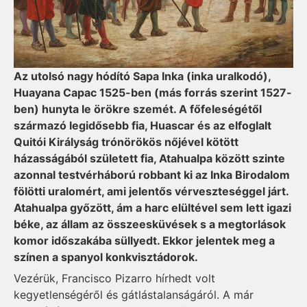
Az utolsó nagy hódító Sapa Inka (inka uralkodó),
Huayana Capac 1525-ben (más forrás szerint 1527-
ben) hunyta le örökre szemét. A főfeleségétől
származó legidősebb fia, Huascar és az elfoglalt
Quitói Királyság trónörökös nőjével kötött
házasságából született fia, Atahualpa között szinte
azonnal testvérháború robbant ki az Inka Birodalom
fölötti uralomért, ami jelentős vérveszteséggel járt.
Atahualpa győzött, ám a harc elültével sem lett igazi
béke, az állam az összeesküvések s a megtorlások
komor időszakába süllyedt. Ekkor jelentek meg a
színen a spanyol konkvisztádorok.
Vezérük, Francisco Pizarro hírhedt volt
kegyetlenségéről és gátlástalanságáról. A már