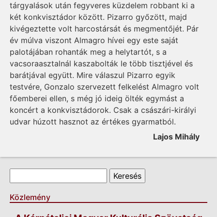
tárgyalások után fegyveres küzdelem robbant ki a
két konkvisztádor között. Pizarro győzött, majd
kivégeztette volt harcostársát és megmentőjét. Pár
év múlva viszont Almagro hívei egy este saját
palotájában rohanták meg a helytartót, s a
vacsoraasztalnál kaszabolták le több tisztjével és
barátjával együtt. Mire válaszul Pizarro egyik
testvére, Gonzalo szervezett felkelést Almagro volt
főemberei ellen, s még jó ideig ölték egymást a
koncért a konkvisztádorok. Csak a császári-királyi
udvar húzott hasznot az értékes gyarmatból.
Lajos Mihály
Keresés űrlap
Keresés
Közlemény