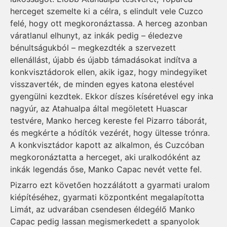
herceget szemelte ki a célra, s elindult vele Cuzco
felé, hogy ott megkoronáztassa. A herceg azonban
váratlanul elhunyt, az inkák pedig – éledezve
bénultságukból – megkezdték a szervezett
ellenállást, újabb és újabb támadásokat indítva a
konkvisztádorok ellen, akik igaz, hogy mindegyiket
visszaverték, de minden egyes katona elestével
gyengülni kezdtek. Ekkor díszes kíséretével egy inka
nagyúr, az Atahualpa által megöletett Huascar
testvére, Manko herceg kereste fel Pizarro táborát,
és megkérte a hódítók vezérét, hogy ültesse trónra.
A konkvisztádor kapott az alkalmon, és Cuzcóban
megkoronáztatta a herceget, aki uralkodóként az
inkák legendás őse, Manko Capac nevét vette fel.
Pizarro ezt követően hozzálátott a gyarmati uralom
kiépítéséhez, gyarmati központként megalapította
Limát, az udvarában csendesen éldegélő Manko
Capac pedig lassan megismerkedett a spanyolok