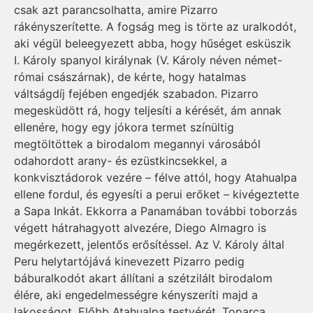
csak azt parancsolhatta, amire Pizarro
rákényszerítette. A fogság meg is törte az uralkodót,
aki végül beleegyezett abba, hogy hűséget esküszik
I. Károly spanyol királynak (V. Károly néven német-
római császárnak), de kérte, hogy hatalmas
váltságdíj fejében engedjék szabadon. Pizarro
megesküdött rá, hogy teljesíti a kérését, ám annak
ellenére, hogy egy jókora termet színültig
megtöltöttek a birodalom megannyi városából
odahordott arany- és ezüstkincsekkel, a
konkvisztádorok vezére – félve attól, hogy Atahualpa
ellene fordul, és egyesíti a perui erőket – kivégeztette
a Sapa Inkát. Ekkorra a Panamában további toborzás
végett hátrahagyott alvezére, Diego Almagro is
megérkezett, jelentős erősítéssel. Az V. Károly által
Peru helytartójává kinevezett Pizarro pedig
báburalkodót akart állítani a szétzilált birodalom
élére, aki engedelmességre kényszeríti majd a
lakosságot. Előbb Atahualpa testvérét, Toparca