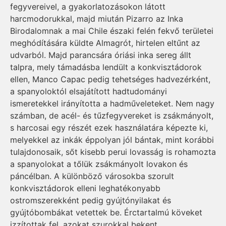
fegyvereivel, a gyakorlatozásokon látott
harcmodorukkal, majd miután Pizarro az Inka
Birodalomnak a mai Chile északi felén fekvő területei
meghódítására küldte Almagrót, hirtelen eltűnt az
udvarból. Majd parancsára óriási inka sereg állt
talpra, mely támadásba lendült a konkvisztádorok
ellen, Manco Capac pedig tehetséges hadvezérként,
a spanyoloktól elsajátított hadtudományi
ismeretekkel irányította a hadműveleteket. Nem nagy
számban, de acél- és tűzfegyvereket is zsákmányolt,
s harcosai egy részét ezek használatára képezte ki,
melyekkel az inkák éppolyan jól bántak, mint korábbi
tulajdonosaik, sőt kisebb perui lovasság is rohamozta
a spanyolokat a tőlük zsákmányolt lovakon és
páncélban. A különböző városokba szorult
konkvisztádorok elleni leghatékonyabb
ostromszerekként pedig gyújtónyilakat és
gyújtóbombákat vetettek be. Érctartalmú köveket
izzítottak fel, azokat szurokkal bekent