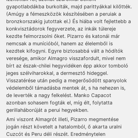
gyapotlabdákba burkolták, majd parittyákkal kilőtték.
(Amúgy a fémeszközök készítésében a peruiak a
bronzkorszakig jutottak el.) És hiába volt fejlettebb a
konkvisztádorok fegyverzete, az inkák túlereje
kezdte felmorzsolni őket. Pizarro és katonái már
nemcsak a munícióból, hanem az élelemből is
kezdtek kifogyni. Egyre biztosabbá vált a hódítók
veresége, amikor Almagro visszafordult, mivel nem
bírt az észak-chilei hegyvidéken épp akkor tomboló
jeges szélviharokkal, a dermesztő hideggel.
Visszatérése után pedig a megerősödött spanyolok
védelemből támadásba mentek át, s ha nehezen is,
de leverték a nagy felkelést. Manko Capacot
azonban sohasem fogták el, míg élt, folytatta
gerillaháborúját a perui hegyekben.
Ami viszont Almagrót illeti, Pizarro megmentése
jogán részt követelt a hatalomból, ő akarta uralni
Cuzcót és Peru déli részét. Eredménytelen