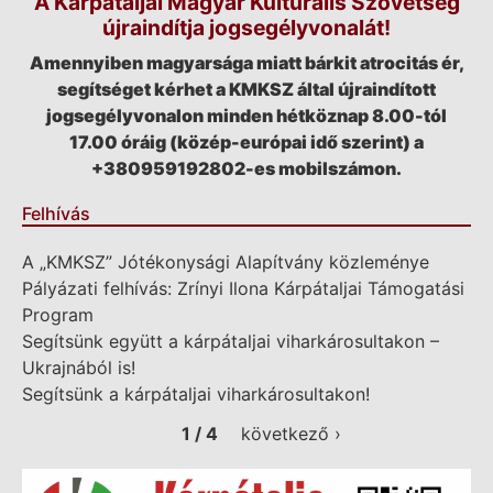
A Kárpátaljai Magyar Kulturális Szövetség
újraindítja jogsegélyvonalát!
Amennyiben magyarsága miatt bárkit atrocitás ér,
segítséget kérhet a KMKSZ által újraindított
jogsegélyvonalon minden hétköznap 8.00-tól
17.00 óráig (közép-európai idő szerint) a
+380959192802-es mobilszámon.
Felhívás
A „KMKSZ” Jótékonysági Alapítvány közleménye
Pályázati felhívás: Zrínyi Ilona Kárpátaljai Támogatási
Program
Segítsünk együtt a kárpátaljai viharkárosultakon –
Ukrajnából is!
Segítsünk a kárpátaljai viharkárosultakon!
1 / 4
következő ›