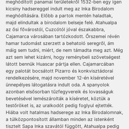
meghódított panamai területekről 1532-ben egy igen
kicsiny hadsereggel indult meg az Inka Birodalom
meghódítására. Előbb a partok mentén haladtak,
majd elindultak a birodalom belseje felé. Atahualpa
az ősi fővárostól, Cuzcótól jóval északabbra,
Cajamarca városában tartózkodott. Őrszemei révén
hamar tudomást szerzett a behatoló seregről, ám
máig sem tudni, miért, de nem támadta meg azt. Még
azt sem lehet kizárni, hogy reménybeli szövetségest
látott bennük Huascar pártja ellen. Cajamarcában
egy palotát bocsátott Pizarro és konkvisztádorai
rendelkezésére, majd november 12-én kíséretével
ünnepélyes látogatásra indult oda. A spanyolok
azonban elsősorban tűzfegyvereik és lovasságuk
bevetésével lemészárolták a kíséretet, köztük a
testőröket is, az uralkodót pedig foglyul ejtették.
Hiába volt hatalmas hadserege az Inka Birodalomnak,
a túlközpontosított államban minden az istenként
tisztelt Sapa Inka szavától függött, Atahualpa pedig