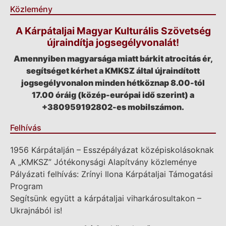
Közlemény
A Kárpátaljai Magyar Kulturális Szövetség
újraindítja jogsegélyvonalát!
Amennyiben magyarsága miatt bárkit atrocitás ér,
segítséget kérhet a KMKSZ által újraindított
jogsegélyvonalon minden hétköznap 8.00-tól
17.00 óráig (közép-európai idő szerint) a
+380959192802-es mobilszámon.
Felhívás
1956 Kárpátalján – Esszépályázat középiskolásoknak
A „KMKSZ” Jótékonysági Alapítvány közleménye
Pályázati felhívás: Zrínyi Ilona Kárpátaljai Támogatási
Program
Segítsünk együtt a kárpátaljai viharkárosultakon –
Ukrajnából is!