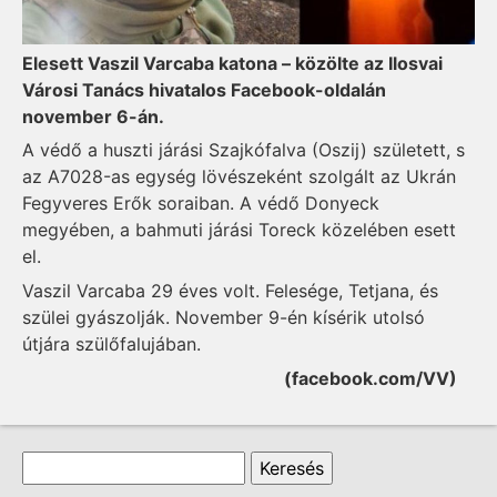
Elesett Vaszil Varcaba katona – közölte az Ilosvai
Városi Tanács hivatalos Facebook-oldalán
november 6-án.
A védő a huszti járási Szajkófalva (Oszij) született, s
az А7028-as egység lövészeként szolgált az Ukrán
Fegyveres Erők soraiban. A védő Donyeck
megyében, a bahmuti járási Toreck közelében esett
el.
Vaszil Varcaba 29 éves volt. Felesége, Tetjana, és
szülei gyászolják. November 9-én kísérik utolsó
útjára szülőfalujában.
(facebook.com/VV)
Keresés űrlap
Keresés