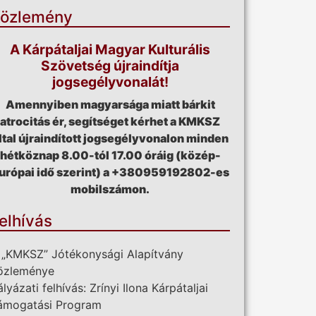
özlemény
A Kárpátaljai Magyar Kulturális
Szövetség újraindítja
jogsegélyvonalát!
Amennyiben magyarsága miatt bárkit
atrocitás ér, segítséget kérhet a KMKSZ
ltal újraindított jogsegélyvonalon minden
hétköznap 8.00-tól 17.00 óráig (közép-
urópai idő szerint) a +380959192802-es
mobilszámon.
elhívás
 „KMKSZ” Jótékonysági Alapítvány
özleménye
ályázati felhívás: Zrínyi Ilona Kárpátaljai
ámogatási Program