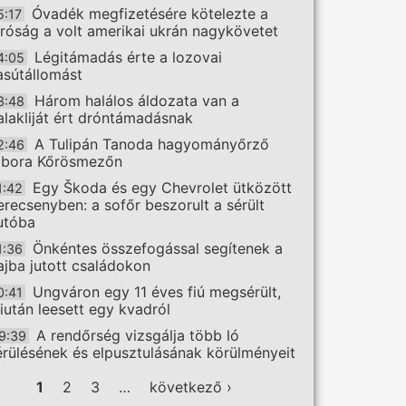
Óvadék megfizetésére kötelezte a
5:17
íróság a volt amerikai ukrán nagykövetet
Légitámadás érte a lozovai
4:05
asútállomást
Három halálos áldozata van a
3:48
alakliját ért dróntámadásnak
A Tulipán Tanoda hagyományőrző
2:46
ábora Kőrösmezőn
Egy Škoda és egy Chevrolet ütközött
1:42
erecsenyben: a sofőr beszorult a sérült
utóba
Önkéntes összefogással segítenek a
1:36
ajba jutott családokon
Ungváron egy 11 éves fiú megsérült,
0:41
iután leesett egy kvadról
A rendőrség vizsgálja több ló
9:39
érülésének és elpusztulásának körülményeit
ldalak
1
2
3
…
következő ›