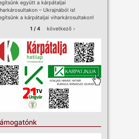
egítsünk együtt a kárpátaljai
iharkárosultakon – Ukrajnából is!
egítsünk a kárpátaljai viharkárosultakon!
1 / 4
következő ›
ámogatónk