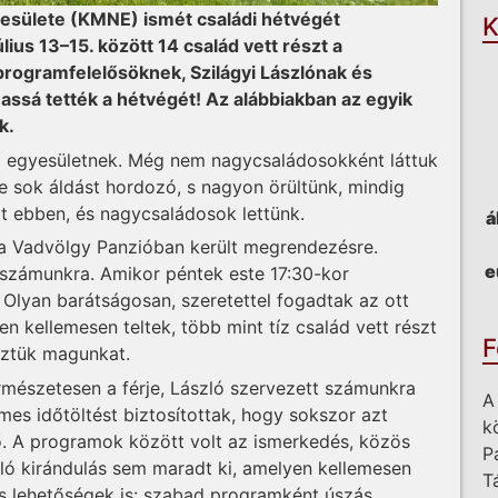
esülete (KMNE) ismét családi hétvégét
K
ius 13–15. között 14 család vett részt a
programfelelősöknek, Szilágyi Lászlónak és
massá tették a hétvégét! Az alábbiakban az egyik
k.
 az egyesületnek. Még nem nagycsaládosokként láttuk
 sok áldást hordozó, s nagyon örültünk, mindig
tt ebben, és nagycsaládosok lettünk.
á
, a Vadvölgy Panzióban került megrendezésre.
e
m számunkra. Amikor péntek este 17:30-kor
 Olyan barátságosan, szeretettel fogadtak az ott
n kellemesen teltek, több mint tíz család vett részt
F
eztük magunkat.
ermészetesen a férje, László szervezett számunkra
A
es időtöltést biztosítottak, hogy sokszor azt
k
dő. A programok között volt az ismerkedés, közös
P
ó kirándulás sem maradt ki, amelyen kellemesen
T
ás lehetőségek is: szabad programként úszás,