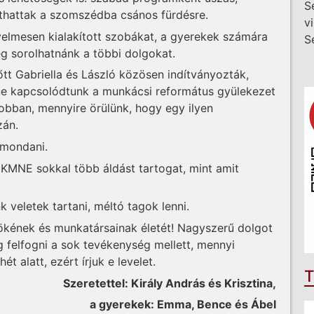
S
gathattak a szomszédba csános fürdésre.
v
yelmesen kialakított szobákat, a gyerekek számára
S
ég sorolhatnánk a többi dolgokat.
őtt Gabriella és László közösen indítványozták,
line kapcsolódtunk a munkácsi református gyülekezet
 jobban, mennyire örülünk, hogy egy ilyen
zán.
 mondani.
KMNE sokkal több áldást tartogat, mint amit
 veletek tartani, méltó tagok lenni.
nökének és munkatársainak életét! Nagyszerű dolgot
g felfogni a sok tevékenység mellett, mennyi
 alatt, ezért írjuk e levelet.
T
Szeretettel: Király András és Krisztina,
a gyerekek: Emma, Bence és Ábel