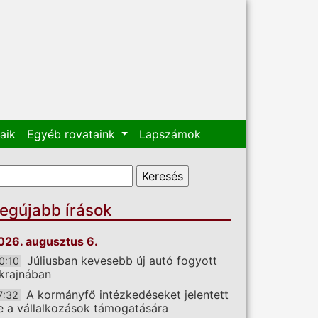
aik
Egyéb rovataink
Lapszámok
eresés űrlap
eresés
egújabb írások
026. augusztus 6.
Júliusban kevesebb új autó fogyott
0:10
krajnában
A kormányfő intézkedéseket jelentett
7:32
e a vállalkozások támogatására