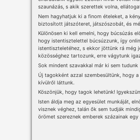
szaunázás, s akik szerettek volna, elláto
Nem hagyhatjuk ki a finom ételeket, a kén
biztosított játszóteret, játszószobát, és m
Különösen ki kell emelni, hogy búcsúzás el
hogy istentisztelettel búcsúzzunk, így on
istentiszteletéhez, s ekkor jöttünk rá még
közösséghez tartozunk, erre vágytunk iga
Sok mindent szavakkal már ki sem tudunk
Új tagokként azzal szembesültünk, hogy a 
kívülről láttunk.
Köszönjük, hogy tagok lehetünk! Igyekszünk
Isten áldja meg az egyesület munkáját, el
visznek véghez, talán ők sem tudják mindi
örömet szereznek emberek százainak egy hét