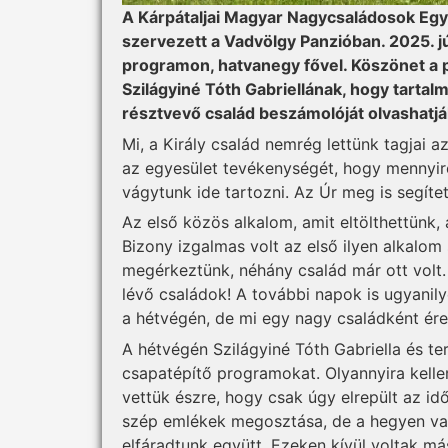
A Kárpátaljai Magyar Nagycsaládosok Egy
szervezett a Vadvölgy Panzióban. 2025. júl
programon, hatvanegy fővel. Köszönet a 
Szilágyiné Tóth Gabriellának, hogy tartal
résztvevő család beszámolóját olvashatjá
Mi, a Király család nemrég lettünk tagjai
az egyesület tevékenységét, hogy mennyire
vágytunk ide tartozni. Az Úr meg is segíte
Az első közös alkalom, amit eltölthettünk
Bizony izgalmas volt az első ilyen alkalo
megérkeztünk, néhány család már ott volt.
lévő családok! A további napok is ugyanilye
a hétvégén, de mi egy nagy családként ér
A hétvégén Szilágyiné Tóth Gabriella és t
csapatépítő programokat. Olyannyira kellem
vettük észre, hogy csak úgy elrepült az i
szép emlékek megosztása, de a hegyen val
elfáradtunk együtt. Ezeken kívül voltak m