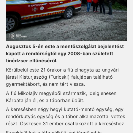
Augusztus 5-én este a mentőszolgálat bejelentést
kapott a rendőrségtől egy 2008-ban született
tinédzser eltűnéséről.
Körülbelül este 21 órakor a fiú elhagyta az ungvári
járási Kisturjaszög (Turicski) falujában található
gyermektábort, és nem tért vissza.
A fiú Mikolajiv megyéből származik, ideiglenesen
Kárpátalján él, és a táborban üdült.
A keresésben négy hegyi kutató-mentő egység, egy
rendőrkutyás egység és a tábor alkalmazottai vettek
részt. Összesen 31 ember csatlakozott a kereséshez.
Ezenkívül két pilóta nélküli légi járművet is