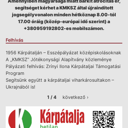
Amennyiben magyarsága miatt bárkit atrocitás ér,
segítséget kérhet a KMKSZ által újraindított
jogsegélyvonalon minden hétköznap 8.00-tól
17.00 óráig (közép-európai idő szerint) a
+380959192802-es mobilszámon.
Felhívás
1956 Kárpátalján – Esszépályázat középiskolásoknak
A „KMKSZ” Jótékonysági Alapítvány közleménye
Pályázati felhívás: Zrínyi Ilona Kárpátaljai Támogatási
Program
Segítsünk együtt a kárpátaljai viharkárosultakon –
Ukrajnából is!
1 / 4
következő ›