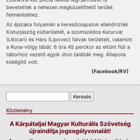
bevetettek a nehezen megközelíthető terület
felméréséhez.
Az éjszaka folyamán a keresőcsapatok ellenőrizték
Kisturjaszög külterületét, a szomszédos Kurucvár
(Likicari) és Hárs (Lipovec) falvak területeit, valamint
a Runa-völgy lábát. 6 óra 45 perckor az eltűnt fiút a
táborhoz vezető egyik úton találták meg. Állapota
kielégítő volt.
(Facebook/RV)
Keresés űrlap
Keresés
Közlemény
A Kárpátaljai Magyar Kulturális Szövetség
újraindítja jogsegélyvonalát!