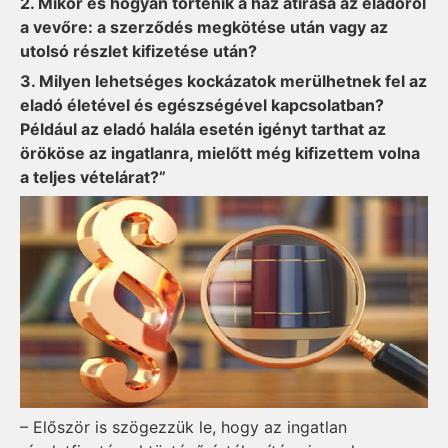
2. Mikor és hogyan történik a ház átírása az eladóról
a vevőre: a szerződés megkötése után vagy az
utolsó részlet kifizetése után?
3. Milyen lehetséges kockázatok merülhetnek fel az
eladó életével és egészségével kapcsolatban?
Például az eladó halála esetén igényt tarthat az
örököse az ingatlanra, mielőtt még kifizettem volna
a teljes vételárat?”
– Először is szögezzük le, hogy az ingatlan