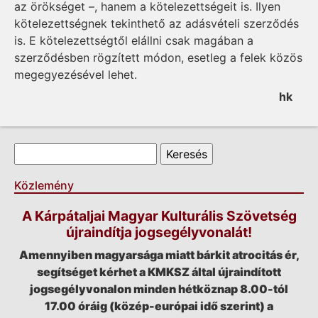
az örökséget –, hanem a kötelezettségeit is. Ilyen
kötelezettségnek tekinthető az adásvételi szerződés
is. E kötelezettségtől elállni csak magában a
szerződésben rögzített módon, esetleg a felek közös
megegyezésével lehet.
hk
Keresés űrlap
Keresés
Közlemény
A Kárpátaljai Magyar Kulturális Szövetség
újraindítja jogsegélyvonalát!
Amennyiben magyarsága miatt bárkit atrocitás ér,
segítséget kérhet a KMKSZ által újraindított
jogsegélyvonalon minden hétköznap 8.00-tól
17.00 óráig (közép-európai idő szerint) a