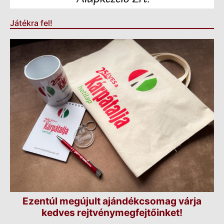
Játékra fel!
Ezentúl megújult ajándékcsomag várja
kedves rejtvénymegfejtőinket!