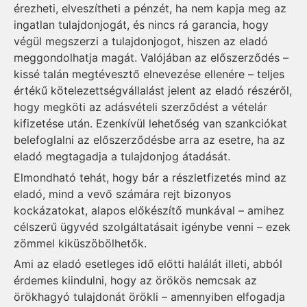
érezheti, elveszítheti a pénzét, ha nem kapja meg az
ingatlan tulajdonjogát, és nincs rá garancia, hogy
végül megszerzi a tulajdonjogot, hiszen az eladó
meggondolhatja magát. Valójában az előszerződés –
kissé talán megtévesztő elnevezése ellenére – teljes
értékű kötelezettségvállalást jelent az eladó részéről,
hogy megköti az adásvételi szerződést a vételár
kifizetése után. Ezenkívül lehetőség van szankciókat
belefoglalni az előszerződésbe arra az esetre, ha az
eladó megtagadja a tulajdonjog átadását.
Elmondható tehát, hogy bár a részletfizetés mind az
eladó, mind a vevő számára rejt bizonyos
kockázatokat, alapos előkészítő munkával – amihez
célszerű ügyvéd szolgáltatásait igénybe venni – ezek
zömmel kiküszöbölhetők.
Ami az eladó esetleges idő előtti halálát illeti, abból
érdemes kiindulni, hogy az örökös nemcsak az
örökhagyó tulajdonát örökli – amennyiben elfogadja