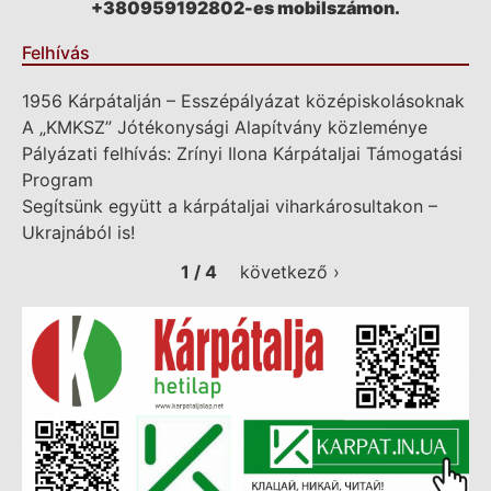
+380959192802-es mobilszámon.
Felhívás
1956 Kárpátalján – Esszépályázat középiskolásoknak
A „KMKSZ” Jótékonysági Alapítvány közleménye
Pályázati felhívás: Zrínyi Ilona Kárpátaljai Támogatási
Program
Segítsünk együtt a kárpátaljai viharkárosultakon –
Ukrajnából is!
1 / 4
következő ›