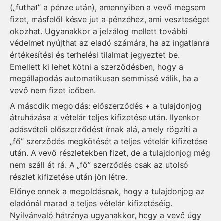
(„futhat” a pénze után), amennyiben a vevő mégsem
fizet, másfelől késve jut a pénzéhez, ami veszteséget
okozhat. Ugyanakkor a jelzálog mellett további
védelmet nyújthat az eladó számára, ha az ingatlanra
értékesítési és terhelési tilalmat jegyeztet be.
Emellett ki lehet kötni a szerződésben, hogy a
megállapodás automatikusan semmissé válik, ha a
vevő nem fizet időben.
A második megoldás: előszerződés + a tulajdonjog
átruházása a vételár teljes kifizetése után. Ilyenkor
adásvételi előszerződést írnak alá, amely rögzíti a
„fő” szerződés megkötését a teljes vételár kifizetése
után. A vevő részletekben fizet, de a tulajdonjog még
nem száll át rá. A „fő” szerződés csak az utolsó
részlet kifizetése után jön létre.
Előnye ennek a megoldásnak, hogy a tulajdonjog az
eladónál marad a teljes vételár kifizetéséig.
Nyilvánvaló hátránya ugyanakkor, hogy a vevő úgy