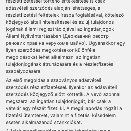
részletfizetéssel történő értékesítése is csak
adásvételi szerződés alapján lehetséges, a
részletfizetési feltételek írásba foglalásával, kötelező
közjegyző általi hitelesítéssel és az új tulajdonos
jogának állami regisztrációjával az Ingatlanjogok
Állami Nyilvántartásában (Державний реєстр
речових прав на нерухоме майно). Ugyanakkor egy
ilyen szerződés megkötésekor különféle
megoldásokat lehet alkalmazni az ingatlan
tulajdonjogának átruházására és a részletfizetés
szabályozására.
Az első megoldás a szabványos adásvételi
szerződés részletfizetéssel. Ilyenkor az adásvételi
szerződés közjegyző előtt köttetik. A vevő azonnal
megszerzi az ingatlan tulajdonjogát, bár csak a
vételár egy részét fizeti ki. A megállapodás rögzíti a
fizetési ütemtervet, valamint a fizetési késedelem
esetén alkalmazandó szankciókat.