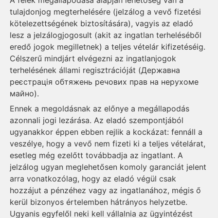
A felek megállapodása alapján lehetőség van a
tulajdonjog megterhelésére (jelzálog a vevő fizetési
kötelezettségének biztosítására), vagyis az eladó
lesz a jelzálogjogosult (akit az ingatlan terheléséből
eredő jogok megilletnek) a teljes vételár kifizetéséig.
Célszerű mindjárt elvégezni az ingatlanjogok
terhelésének állami regisztráció­ját (Державна
реєстрація обтяжень речових прав на нерухоме
майно).
Ennek a megoldásnak az előnye a megállapodás
azonnali jogi lezárása. Az eladó szempontjából
ugyanakkor éppen ebben rejlik a kockázat: fennáll a
veszélye, hogy a vevő nem fizeti ki a teljes vételárat,
esetleg még ezelőtt továbbadja az ingatlant. A
jelzálog ugyan meglehetősen komoly garanciát jelent
arra vonatkozólag, hogy az eladó végül csak
hozzájut a pénzéhez vagy az ingatlanához, mégis ő
kerül bizonyos értelemben hátrányos helyzetbe.
Ugyanis egyfelől neki kell vállalnia az ügyintézést