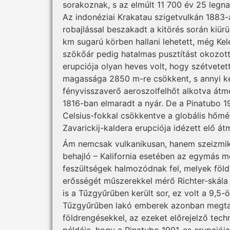
sorakoznak, s az elmúlt 11 700 év 25 legna
Az indonéziai Krakatau szigetvulkán 1883-
robajlással beszakadt a kitörés során ki
km sugarú körben hallani lehetett, még Kele
szökőár pedig hatalmas pusztítást okozott
erupciója olyan heves volt, hogy szétvetet
magassága 2850 m-re csökkent, s annyi kén
fényvisszaverő aeroszolfelhőt alkotva átme
1816-ban elmaradt a nyár. De a Pinatubo 199
Celsius-fokkal csökkentve a globális hőmér
Zavarickij-kaldera erupciója idézett elő átm
Ám nemcsak vulkanikusan, hanem szeizmiku
behajló – Kalifornia esetében az egymás me
feszültségek halmozódnak fel, melyek föl
erősségét műszerekkel mérő Richter-skála 
is a Tűzgyűrűben került sor, ez volt a 9,5-
Tűzgyűrűben lakó emberek azonban megtanu
földrengésekkel, az ezeket előrejelző tec