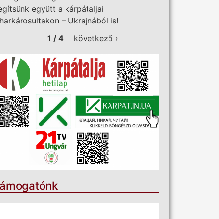
egítsünk együtt a kárpátaljai
iharkárosultakon – Ukrajnából is!
1 / 4
következő ›
ámogatónk