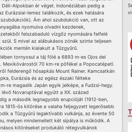
S
 a Déli-Alpokban ér véget. Indonéziában pedig a
v
az Eurázsiai-lemez találkozik, és ezek hatására
 (szubdukciók). Ám ahol szubdukció van, ott az
anyagába nyomulva olvadni kezdenek,
zetekből felszabaduló vízgőz nyomására felfelé
 szül. S mivel az alábukásos zónák szinte teljesen
ukciók mentén kialakult a Tűzgyűrű.
lében tornyosul a táj fölé a 6893 m-es Ojos del
 Mexikóvárostól 70 km-re pöfékel a Popocatépetl.
-ről felderengő hósapkás Mount Rainer. Kamcsatkán
ka, Eurázsia és az egész északi félteke
km-re magaslik Japán egyik jelképe, a Fudzsi-hegy.
 lévő Novaruptával együtt a XX. század
edig a második legnagyobb erupcióját (1912-ben,
ra 1815-ös kitörése a valaha feljegyzett legerősebb
T
odik a Tűzgyűrű legaktívabb vulkánja, az évente 50
, melyen mindemellett két sípálya is működik. A
anásos kitöréseket produkáló rétegvulkánok