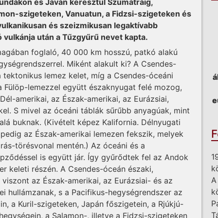
zundákon és Jáván keresztül Szumátráig,
lamon-szigeteken, Vanuatun, a Fidzsi-szigeteken és
vulkanikusan és szeizmikusan legaktívabb
ó vulkánja után a Tűzgyűrű nevet kapta.
magában foglaló, 40 000 km hosszú, patkó alakú
gységrendszerrel. Miként alakult ki? A Csendes-
 tektonikus lemez kelet, míg a Csendes-óceáni
á
 a Fülöp-lemezzel együtt északnyugat felé mozog,
Dél-amerikai, az Észak-amerikai, az Eurázsiai,
e
kel. S mivel az óceáni táblák sűrűbb anyagúak, mint
alá buknak. (Kivételt képez Kalifornia. Délnyugati
F
 pedig az Észak-amerikai lemezen fekszik, melyek
drás-törésvonal mentén.) Az óceáni és a
1
pződéssel is együtt jár. Így gyűrődtek fel az Andok
k
er keleti részén. A Csendes-óceán északi,
A
 viszont az Észak-amerikai, az Eurázsiai- és az
k
rei hullámzanak, s a Pacifikus-hegységrendszer az
P
, a Kuril-szigeteken, Japán főszigetein, a Rjúkjú-
T
hegységein, a Salamon-, illetve a Fidzsi-szigeteken