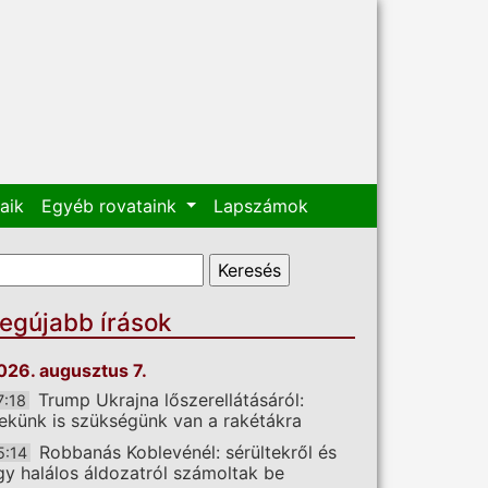
aik
Egyéb rovataink
Lapszámok
eresés űrlap
eresés
egújabb írások
026. augusztus 7.
Trump Ukrajna lőszerellátásáról:
7:18
ekünk is szükségünk van a rakétákra
Robbanás Koblevénél: sérültekről és
5:14
gy halálos áldozatról számoltak be