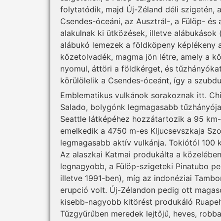
folytatódik, majd Új-Zéland déli szigetén,
Csendes-óceáni, az Ausztrál-, a Fülöp- és 
alakulnak ki ütközések, illetve alábukások
alábukó lemezek a földköpeny képlékeny 
kőzetolvadék, magma jön létre, amely a kő
nyomul, áttöri a földkérget, és tűzhányókat
körülölelik a Csendes-óceánt, így a szubd
Emblematikus vulkánok sorakoznak itt. Chi
Salado, bolygónk legmagasabb tűzhányója.
Seattle látképéhez hozzátartozik a 95 km
emelkedik a 4750 m-es Kljucsevszkaja Szop
legmagasabb aktív vulkánja. Tokiótól 100 
Az alaszkai Katmai produkálta a közelében
legnagyobb, a Fülöp-szigeteki Pinatubo p
illetve 1991-ben), míg az indonéziai Tambo
erupció volt. Új-Zélandon pedig ott magas
kisebb-nagyobb kitörést produkáló Ruapehu
Tűzgyűrűben meredek lejtőjű, heves, robb