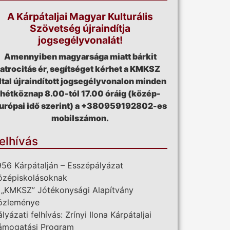
A Kárpátaljai Magyar Kulturális
Szövetség újraindítja
jogsegélyvonalát!
Amennyiben magyarsága miatt bárkit
atrocitás ér, segítséget kérhet a KMKSZ
ltal újraindított jogsegélyvonalon minden
hétköznap 8.00-tól 17.00 óráig (közép-
urópai idő szerint) a +380959192802-es
mobilszámon.
elhívás
956 Kárpátalján – Esszépályázat
özépiskolásoknak
 „KMKSZ” Jótékonysági Alapítvány
özleménye
ályázati felhívás: Zrínyi Ilona Kárpátaljai
ámogatási Program