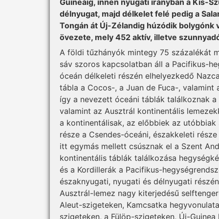
Guineáig, innen nyugati irányban a Kis-S
délnyugat, majd délkelet felé pedig a Sa
Tongán át Új-Zélandig húzódik bolygónk 
övezete, mely 452 aktív, illetve szunnyad
A földi tűzhányók mintegy 75 százalékát 
sáv szoros kapcsolatban áll a Pacifikus-he
óceán délkeleti részén elhelyezkedő Nazca
tábla a Cocos-, a Juan de Fuca-, valamint
így a nevezett óceáni táblák találkoznak a 
valamint az Ausztrál kontinentális lemezek
a kontinentálisak, az előbbiek az utóbbiak 
része a Csendes-óceáni, északkeleti része
itt egymás mellett csúsznak el a Szent An
kontinentális táblák találkozása hegységké
és a Kordillerák a Pacifikus-hegységrendsz
északnyugati, nyugati és délnyugati részén
Ausztrál-lemez nagy kiterjedésű selftenge
Aleut-szigeteken, Kamcsatka hegyvonulatain
szigeteken, a Fülöp-szigeteken, Új-Guinea 