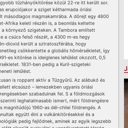
gyobb tűzhányókitörése közül 22-re itt került sor.
as erupciójakor a sziget kétharmada óriási
ürült másodlagos magmakamrába. A dörejt egy 4800
t-Afrika keleti részén is, a beomlás keltette
 a környező szigeteken. A Tambora említett
te a csúcs felső részét, a 4300 m-es hegy
-dioxid került a sztratoszférába, hogy
netileg csökkentette a globális hőmérsékletet, így
1-es kitörése is ideiglenes lehűlést okozott, 0,5
sékletet. 1831-ben pedig a Kuril-szigeteki
J
eneti lehűlést.
san is roppant aktív a Tűzgyűrű. Az alábukó és
llett elcsúszó – lemezekben ugyanis óriási
drengésekben szabadulnak fel. S a földmozgások
szerinti leghatalmasabb ismert, mért földrengésre
ös magnitúdójú 1960-as dél-chilei földrengés. A
ltak együtt élni a vulkánkitörésekkel és a
hnológiák pedig fejlődnek, aminek az egyik legszebb