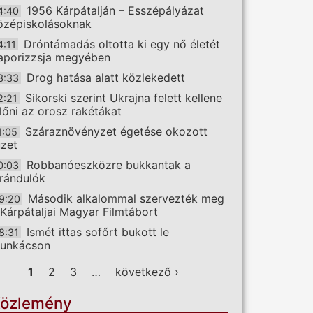
1956 Kárpátalján – Esszépályázat
4:40
özépiskolásoknak
Dróntámadás oltotta ki egy nő életét
4:11
aporizzsja megyében
Drog hatása alatt közlekedett
3:33
Sikorski szerint Ukrajna felett kellene
2:21
előni az orosz rakétákat
Száraznövényzet égetése okozott
1:05
üzet
Robbanóeszközre bukkantak a
0:03
irándulók
Második alkalommal szervezték meg
9:20
 Kárpátaljai Magyar Filmtábort
Ismét ittas sofőrt bukott le
8:31
unkácson
ldalak
1
2
3
…
következő ›
özlemény