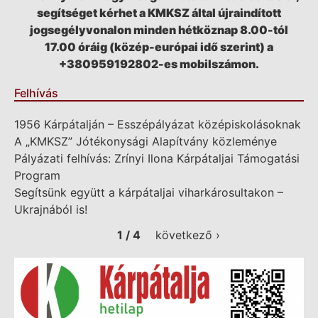
segítséget kérhet a KMKSZ által újraindított
jogsegélyvonalon minden hétköznap 8.00-tól
17.00 óráig (közép-európai idő szerint) a
+380959192802-es mobilszámon.
Felhívás
1956 Kárpátalján – Esszépályázat középiskolásoknak
A „KMKSZ” Jótékonysági Alapítvány közleménye
Pályázati felhívás: Zrínyi Ilona Kárpátaljai Támogatási
Program
Segítsünk együtt a kárpátaljai viharkárosultakon –
Ukrajnából is!
1 / 4
következő ›