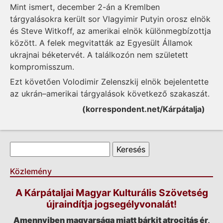
Mint ismert, december 2-án a Kremlben
tárgyalásokra került sor Vlagyimir Putyin orosz elnök
és Steve Witkoff, az amerikai elnök különmegbízottja
között. A felek megvitatták az Egyesült Államok
ukrajnai béketervét. A találkozón nem született
kompromisszum.
Ezt követően Volodimir Zelenszkij elnök bejelentette
az ukrán–amerikai tárgyalások következő szakaszát.
(korrespondent.net/Kárpátalja)
Keresés űrlap
Keresés
Közlemény
A Kárpátaljai Magyar Kulturális Szövetség
újraindítja jogsegélyvonalát!
Amennyiben magyarsága miatt bárkit atrocitás ér,