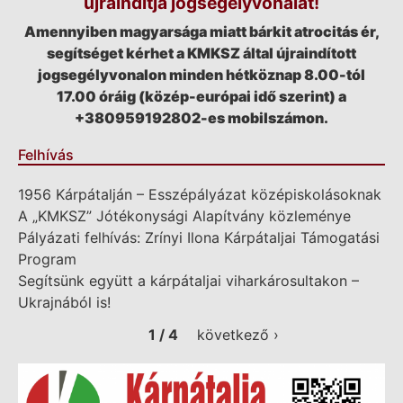
újraindítja jogsegélyvonalát!
Amennyiben magyarsága miatt bárkit atrocitás ér,
segítséget kérhet a KMKSZ által újraindított
jogsegélyvonalon minden hétköznap 8.00-tól
17.00 óráig (közép-európai idő szerint) a
+380959192802-es mobilszámon.
Felhívás
1956 Kárpátalján – Esszépályázat középiskolásoknak
A „KMKSZ” Jótékonysági Alapítvány közleménye
Pályázati felhívás: Zrínyi Ilona Kárpátaljai Támogatási
Program
Segítsünk együtt a kárpátaljai viharkárosultakon –
Ukrajnából is!
1 / 4
következő ›