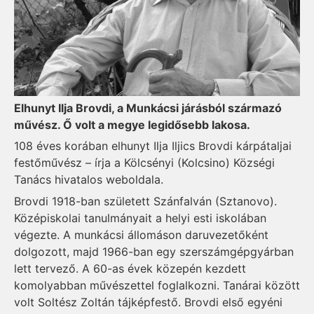
Elhunyt Ilja Brovdi, a Munkácsi járásból származó
művész. Ő volt a megye legidősebb lakosa.
108 éves korában elhunyt Ilja Iljics Brovdi kárpátaljai
festőművész – írja a Kölcsényi (Kolcsino) Községi
Tanács hivatalos weboldala.
Brovdi 1918-ban született Szánfalván (Sztanovo).
Középiskolai tanulmányait a helyi esti iskolában
végezte. A munkácsi állomáson daruvezetőként
dolgozott, majd 1966-ban egy szerszámgépgyárban
lett tervező. A 60-as évek közepén kezdett
komolyabban művészettel foglalkozni. Tanárai között
volt Soltész Zoltán tájképfestő. Brovdi első egyéni