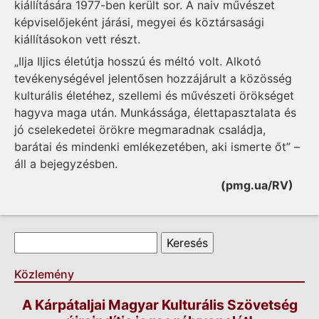
kiállítására 1977-ben került sor. A naiv művészet
képviselőjeként járási, megyei és köztársasági
kiállításokon vett részt.
„Ilja Iljics életútja hosszú és méltó volt. Alkotó
tevékenységével jelentősen hozzájárult a közösség
kulturális életéhez, szellemi és művészeti örökséget
hagyva maga után. Munkássága, élettapasztalata és
jó cselekedetei örökre megmaradnak családja,
barátai és mindenki emlékezetében, aki ismerte őt” –
áll a bejegyzésben.
(pmg.ua/RV)
Keresés űrlap
Keresés
Közlemény
A Kárpátaljai Magyar Kulturális Szövetség