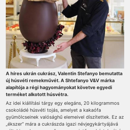
A híres ukrán cukrász, Valentin Stefanyo bemutatta
új húsvéti remekművét. A Shtefanyo V&V márka
alapítója a régi hagyományokat követve egyedi
terméket alkotott húsvétra.
Az idei kiállítási tárgy egy elegáns, 20 kilogrammos
csokoládé húsvéti tojás, amelyet a kakaófa
gyümölcseinek valósághű elemeivel díszítettek. Ez az
„ékszer” mára a cukrászda igazi névjegykártyájává