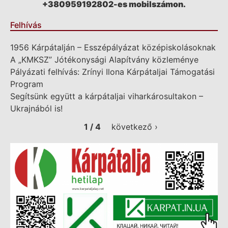
+380959192802-es mobilszámon.
Felhívás
1956 Kárpátalján – Esszépályázat középiskolásoknak
A „KMKSZ” Jótékonysági Alapítvány közleménye
Pályázati felhívás: Zrínyi Ilona Kárpátaljai Támogatási
Program
Segítsünk együtt a kárpátaljai viharkárosultakon –
Ukrajnából is!
1 / 4
következő ›