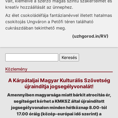
vált, kiemelve a szerző magas szintű szakértelmét és
kreatív hozzáállását az ünnephez.
Az élet csokoládéfája fantázianévvel illetett hatalmas
csokitojás Ungváron a Petőfi téren található
cukrászdában tekinthető meg.
(uzhgorod.in/RV)
Keresés űrlap
Keresés
Közlemény
A Kárpátaljai Magyar Kulturális Szövetség
újraindítja jogsegélyvonalát!
Amennyiben magyarsága miatt bárkit atrocitás ér,
segítséget kérhet a KMKSZ által újraindított
jogsegélyvonalon minden hétköznap 8.00-tól
17.00 óráig (közép-európai idő szerint) a