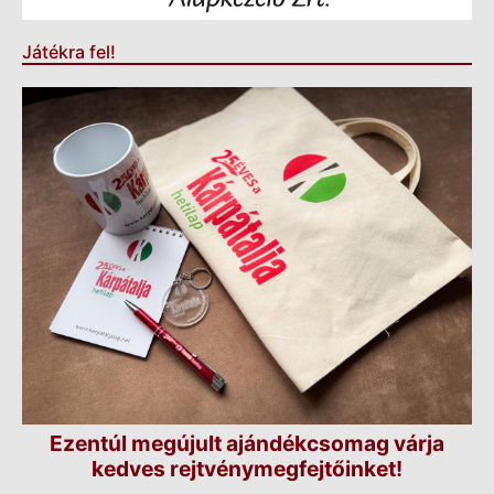
Játékra fel!
Ezentúl megújult ajándékcsomag várja
kedves rejtvénymegfejtőinket!