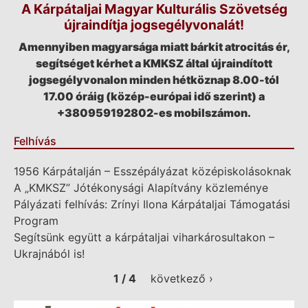
A Kárpátaljai Magyar Kulturális Szövetség
újraindítja jogsegélyvonalát!
Amennyiben magyarsága miatt bárkit atrocitás ér,
segítséget kérhet a KMKSZ által újraindított
jogsegélyvonalon minden hétköznap 8.00-tól
17.00 óráig (közép-európai idő szerint) a
+380959192802-es mobilszámon.
Felhívás
1956 Kárpátalján – Esszépályázat középiskolásoknak
A „KMKSZ” Jótékonysági Alapítvány közleménye
Pályázati felhívás: Zrínyi Ilona Kárpátaljai Támogatási
Program
Segítsünk együtt a kárpátaljai viharkárosultakon –
Ukrajnából is!
1 / 4
következő ›