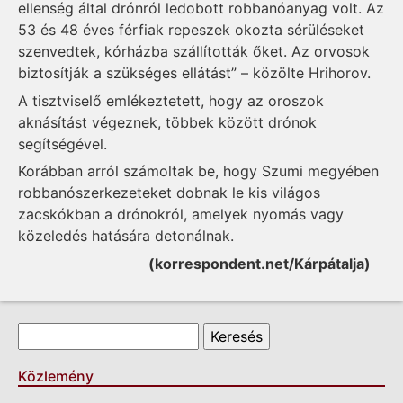
ellenség által drónról ledobott robbanóanyag volt. Az
53 és 48 éves férfiak repeszek okozta sérüléseket
szenvedtek, kórházba szállították őket. Az orvosok
biztosítják a szükséges ellátást” – közölte Hrihorov.
A tisztviselő emlékeztetett, hogy az oroszok
aknásítást végeznek, többek között drónok
segítségével.
Korábban arról számoltak be, hogy Szumi megyében
robbanószerkezeteket dobnak le kis világos
zacskókban a drónokról, amelyek nyomás vagy
közeledés hatására detonálnak.
(korrespondent.net/Kárpátalja)
Keresés űrlap
Keresés
Közlemény