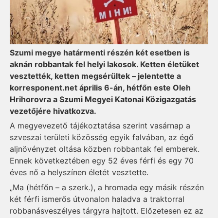
Szumi megye határmenti részén két esetben is
aknán robbantak fel helyi lakosok. Ketten életüket
vesztették, ketten megsérültek –
jelentette
a
korresponent.net április 6-án, hétfőn este Oleh
Hrihorovra a Szumi Megyei Katonai Közigazgatás
vezetőjére hivatkozva.
A megyevezető tájékoztatása szerint vasárnap a
szveszai területi közösség egyik falvában, az égő
aljnövényzet oltása közben robbantak fel emberek.
Ennek következtében egy 52 éves férfi és egy 70
éves nő a helyszínen életét vesztette.
„Ma (hétfőn – a szerk.), a hromada egy másik részén
két férfi ismerős útvonalon haladva a traktorral
robbanásveszélyes tárgyra hajtott. Előzetesen ez az