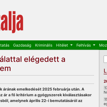
tatás
Gazdaság
Kriminális
Hitélet
Felhívás
Moz
lattal elégedett a
K
K
nem
L
2
1
k árának emelkedését 2025 februárja után. A
N
 ár a fő kritérium a gyógyszerek kiválasztásakor
1
ésből, amelynek április 22-i bemutatásáról az
e