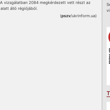
 A vizsgálatban 2084 megkérdezett vett részt az
S
latt álló régiójából.
v
(
pszv
/ukrinform.ua)
T