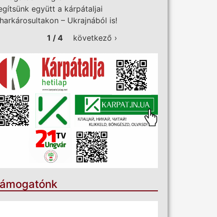
egítsünk együtt a kárpátaljai
iharkárosultakon – Ukrajnából is!
1 / 4
következő ›
ámogatónk