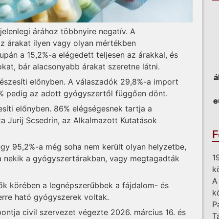
elenlegi árához többnyire negatív. A
z árakat ilyen vagy olyan mértékben
pán a 15,2%-a elégedett teljesen az árakkal, és
kat, bár alacsonyabb árakat szeretne látni.
á
észesíti előnyben. A válaszadók 29,8%-a import
% pedig az adott gyógyszertől függően dönt.
e
síti előnyben. 86% elégségesnek tartja a
a Jurij Scsedrin, az Alkalmazott Kutatások
F
egy 95,2%-a még soha nem került olyan helyzetbe,
1
na nekik a gyógyszertárakban, vagy megtagadták
k
A
ők körében a legnépszerűbbek a fájdalom- és
k
zerre ható gyógyszerek voltak.
P
ntja civil szervezet végezte 2026. március 16. és
T