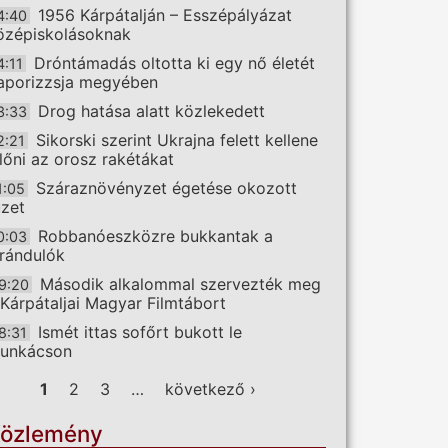
1956 Kárpátalján – Esszépályázat
4:40
özépiskolásoknak
Dróntámadás oltotta ki egy nő életét
4:11
aporizzsja megyében
Drog hatása alatt közlekedett
3:33
Sikorski szerint Ukrajna felett kellene
2:21
előni az orosz rakétákat
Száraznövényzet égetése okozott
1:05
üzet
Robbanóeszközre bukkantak a
0:03
irándulók
Második alkalommal szervezték meg
9:20
 Kárpátaljai Magyar Filmtábort
Ismét ittas sofőrt bukott le
8:31
unkácson
ldalak
1
2
3
…
következő ›
özlemény