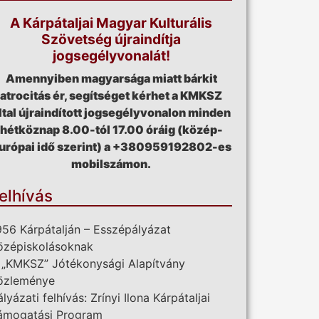
A Kárpátaljai Magyar Kulturális
Szövetség újraindítja
jogsegélyvonalát!
Amennyiben magyarsága miatt bárkit
atrocitás ér, segítséget kérhet a KMKSZ
ltal újraindított jogsegélyvonalon minden
hétköznap 8.00-tól 17.00 óráig (közép-
urópai idő szerint) a +380959192802-es
mobilszámon.
elhívás
956 Kárpátalján – Esszépályázat
özépiskolásoknak
 „KMKSZ” Jótékonysági Alapítvány
özleménye
ályázati felhívás: Zrínyi Ilona Kárpátaljai
ámogatási Program