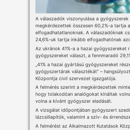
A válaszadók viszonyulása a gyógyszerek j
megkérdezettek összesen 60,2%-a tartja a
elfogadhatatlanoknak. A válaszadóknak csu
24,6%-uk tartja inkább elfogadhatónak azo
Az ukránok 41%-a a hazai gyógyszereket r
gyógyszereket választ, a fennmaradó 29,1
„41% a hazai gyártású gyógyszereket része
gyógyszertárak választékát” – hangsúlyozt
Központja civil szervezet igazgatója.
A felmérés szerint a megkérdezettek mint
hogy tolakodóan analógokat kínáltak vol
volna a kívánt gyógyszer eladását.
A vizsgálat időpontjában gyógyszert szed
lázcsillapítók, valamint a szív- és érrends
A felmérést az Alkalmazott Kutatások Közpo