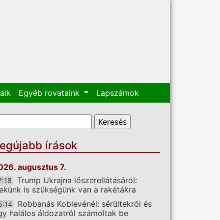
aik
Egyéb rovataink
Lapszámok
eresés űrlap
eresés
egújabb írások
026. augusztus 7.
Trump Ukrajna lőszerellátásáról:
7:18
ekünk is szükségünk van a rakétákra
Robbanás Koblevénél: sérültekről és
5:14
gy halálos áldozatról számoltak be