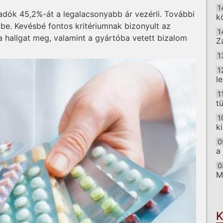
1
adók 45,2%-át a legalacsonyabb ár vezérli. További
k
be. Kevésbé fontos kritériumnak bizonyult az
1
a hallgat meg, valamint a gyártóba vetett bizalom
Z
1
1
l
1
t
1
k
0
a
0
M
O
K