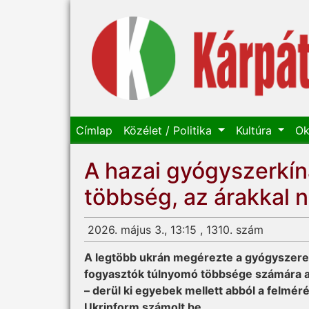
Címlap
Közélet / Politika
Kultúra
Ok
A hazai gyógyszerkíná
többség, az árakkal 
2026. május 3., 13:15 , 1310. szám
A legtöbb ukrán meg­érezte a gyógyszere
fogyasztók túlnyomó többsége számára az
– derül ki egyebek mellett abból a felmér
Ukrinform számolt be.