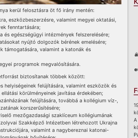
K
nya kerül felosztásra öt fő irány mentén:
okra, eszközbeszerzésre, valamint megyei oktatási,
yek fenntartására;
ákra és egészségügyi intézmények felszerelésére;
áltatásokat nyújtó dolgozók bérének emelésére;
nok támogatására, valamint a katonák és
á
megyei programok megvalósítására.
e
etforrást biztosítanak többek között:
 helyiségeinek felújítására, valamint eszközök és
F
 ellátási körülményeinek javítása érdekében;
zánházának felújítására, továbbá a kollégium víz-,
1
zatának korszerűsítésére;
k
viselő mezőgazdasági szaklíceum kollégiumának
A
 Szolyvai Szakképző Intézetben létrehozott Ukrajna
k
trukciójára, valamint a nagybereznai katonai-
P
állományának bővítésére;