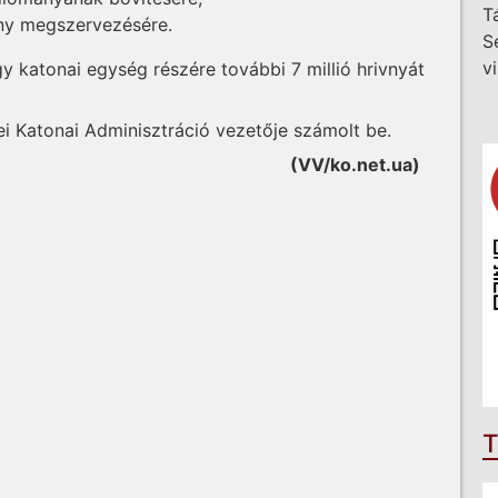
T
ény megszervezésére.
S
v
y katonai egység részére további 7 millió hrivnyát
yei Katonai Adminisztráció vezetője számolt be.
(VV/ko.net.ua)
T