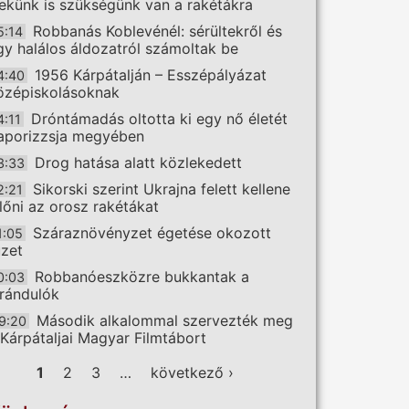
ekünk is szükségünk van a rakétákra
Robbanás Koblevénél: sérültekről és
5:14
gy halálos áldozatról számoltak be
1956 Kárpátalján – Esszépályázat
4:40
özépiskolásoknak
Dróntámadás oltotta ki egy nő életét
4:11
aporizzsja megyében
Drog hatása alatt közlekedett
3:33
Sikorski szerint Ukrajna felett kellene
2:21
előni az orosz rakétákat
Száraznövényzet égetése okozott
1:05
üzet
Robbanóeszközre bukkantak a
0:03
irándulók
Második alkalommal szervezték meg
9:20
 Kárpátaljai Magyar Filmtábort
ldalak
1
2
3
…
következő ›