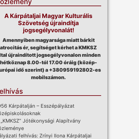
özlemény
A Kárpátaljai Magyar Kulturális
Szövetség újraindítja
jogsegélyvonalát!
Amennyiben magyarsága miatt bárkit
atrocitás ér, segítséget kérhet a KMKSZ
ltal újraindított jogsegélyvonalon minden
hétköznap 8.00-tól 17.00 óráig (közép-
urópai idő szerint) a +380959192802-es
mobilszámon.
elhívás
956 Kárpátalján – Esszépályázat
özépiskolásoknak
 „KMKSZ” Jótékonysági Alapítvány
özleménye
ályázati felhívás: Zrínyi Ilona Kárpátaljai