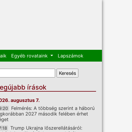
aik
Egyéb rovataink
Lapszámok
eresés űrlap
eresés
egújabb írások
026. augusztus 7.
Felmérés: A többség szerint a háború
9:20
egkorábban 2027 második felében érhet
éget
Trump Ukrajna lőszerellátásáról:
7:18