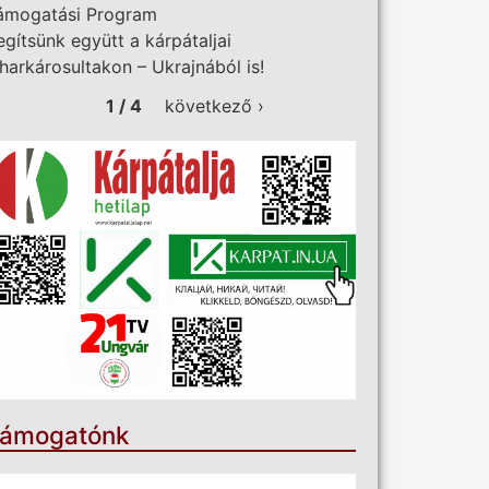
ámogatási Program
egítsünk együtt a kárpátaljai
iharkárosultakon – Ukrajnából is!
1 / 4
következő ›
ámogatónk