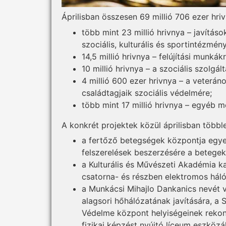
Áprilisban összesen 69 millió 706 ezer hriv
több mint 23 millió hrivnya – javítás
szociális, kulturális és sportintézmén
14,5 millió hrivnya – felújítási munk
10 millió hrivnya – a szociális szolg
4 millió 600 ezer hrivnya – a veterá
családtagjaik szociális védelmére;
több mint 17 millió hrivnya – egyéb 
A konkrét projektek közül áprilisban többl
a fertőző betegségek központja egyes
felszerelések beszerzésére a betegek
a Kulturális és Művészeti Akadémia ka
csatorna- és részben elektromos háló
a Munkácsi Mihajlo Dankanics nevét 
alagsori hőhálózatának javítására, a
Védelme központ helyiségeinek rekons
fizikai képzést nyújtó líceum eszköz