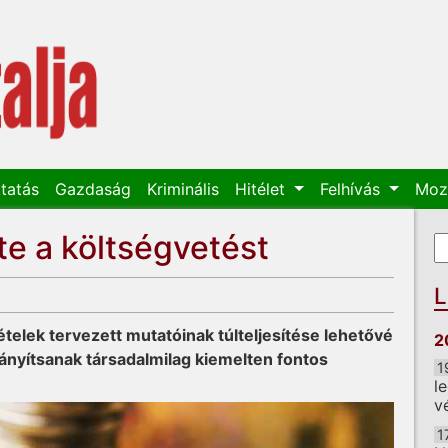
tatás
Gazdaság
Kriminális
Hitélet
Felhívás
Moz
te a költségvetést
K
K
L
telek tervezett mutatóinak túlteljesítése lehetővé
2
rányítsanak társadalmilag kiemelten fontos
1
l
v
1