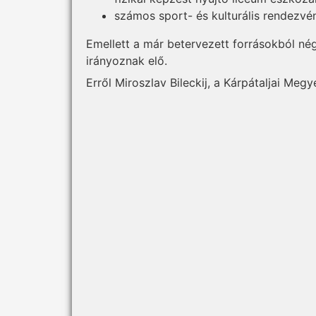
számos sport- és kulturális rendezv
Emellett a már betervezett forrásokból nég
irányoznak elő.
Erről Miroszlav Bileckij, a Kárpátaljai Meg