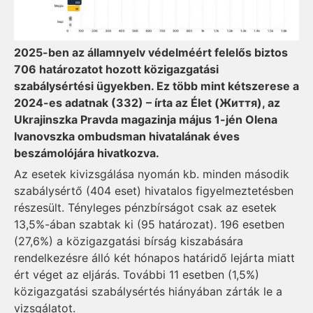
2025-ben az államnyelv védelméért felelős biztos
706 határozatot hozott közigazgatási
szabálysértési ügyekben. Ez több mint kétszerese a
2024-es adatnak (332) – írta az Élet (Життя), az
Ukrajinszka Pravda magazinja május 1-jén Olena
Ivanovszka ombudsman hivatalának éves
beszámolójára hivatkozva.
Az esetek kivizsgálása nyomán kb. minden második
szabálysértő (404 eset) hivatalos figyelmeztetésben
részesült. Tényleges pénzbírságot csak az esetek
13,5%-ában szabtak ki (95 határozat). 196 esetben
(27,6%) a közigazgatási bírság kiszabására
rendelkezésre álló két hónapos határidő lejárta miatt
ért véget az eljárás. További 11 esetben (1,5%)
közigazgatási szabálysértés hiányában zárták le a
vizsgálatot.