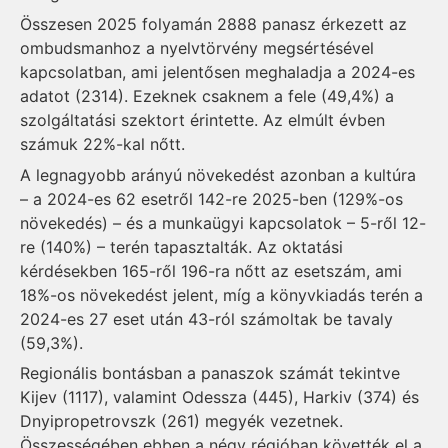
Összesen 2025 folyamán 2888 panasz érkezett az
ombudsmanhoz a nyelvtörvény megsértésével
kapcsolatban, ami jelentősen meghaladja a 2024-es
adatot (2314). Ezeknek csaknem a fele (49,4%) a
szolgáltatási szektort érintette. Az elmúlt évben
számuk 22%-kal nőtt.
A legnagyobb arányú növekedést azonban a kultúra
– a 2024-es 62 esetről 142-re 2025-ben (129%-os
növekedés) – és a munkaügyi kapcsolatok – 5-ről 12-
re (140%) – terén tapasztalták. Az oktatási
kérdésekben 165-ről 196-ra nőtt az esetszám, ami
18%-os növekedést jelent, míg a könyvkiadás terén a
2024-es 27 eset után 43-ról számoltak be tavaly
(59,3%).
Regionális bontásban a panaszok számát tekintve
Kijev (1117), valamint Odessza (445), Harkiv (374) és
Dnyipropetrovszk (261) megyék vezetnek.
Összességében ebben a négy régióban követték el a