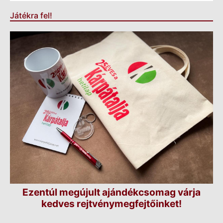
Játékra fel!
Ezentúl megújult ajándékcsomag várja
kedves rejtvénymegfejtőinket!