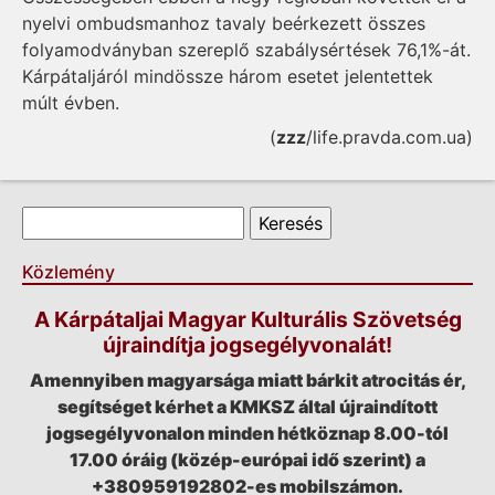
nyelvi ombudsmanhoz tavaly beérkezett összes
folyamodványban szereplő szabálysértések 76,1%-át.
Kárpátaljáról mindössze három esetet jelentettek
múlt évben.
(
zzz
/life.pravda.com.ua)
Keresés űrlap
Keresés
Közlemény
A Kárpátaljai Magyar Kulturális Szövetség
újraindítja jogsegélyvonalát!
Amennyiben magyarsága miatt bárkit atrocitás ér,
segítséget kérhet a KMKSZ által újraindított
jogsegélyvonalon minden hétköznap 8.00-tól
17.00 óráig (közép-európai idő szerint) a
+380959192802-es mobilszámon.