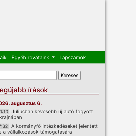
aik
Egyéb rovataink
Lapszámok
eresés űrlap
eresés
egújabb írások
026. augusztus 6.
Júliusban kevesebb új autó fogyott
0:10
krajnában
A kormányfő intézkedéseket jelentett
7:32
e a vállalkozások támogatására