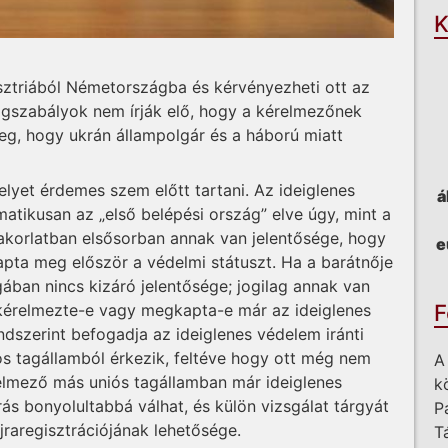
K
sztriából Németországba és kérvényezheti ott az
ogszabályok nem írják elő, hogy a kérelmezőnek
yeg, hogy ukrán állampolgár és a háború miatt
yet érdemes szem előtt tartani. Az ideiglenes
á
tikusan az „első belépési ország” elve úgy, mint a
akorlatban elsősorban annak van jelentősége, hogy
e
pta meg először a védelmi státuszt. Ha a barátnője
ban nincs kizáró jelentősége; jogilag annak van
F
 kérelmezte-e vagy megkapta-e már az ideiglenes
szerint befogadja az ideiglenes védelem iránti
ós tagállamból érkezik, feltéve hogy ott még nem
A
relmező más uniós tagállamban már ideiglenes
k
ás bonyolultabbá válhat, és külön vizsgálat tárgyát
P
jraregisztrációjának lehetősége.
T