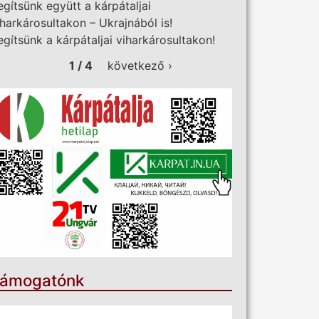
egítsünk együtt a kárpátaljai
iharkárosultakon – Ukrajnából is!
egítsünk a kárpátaljai viharkárosultakon!
1 / 4
következő ›
ámogatónk