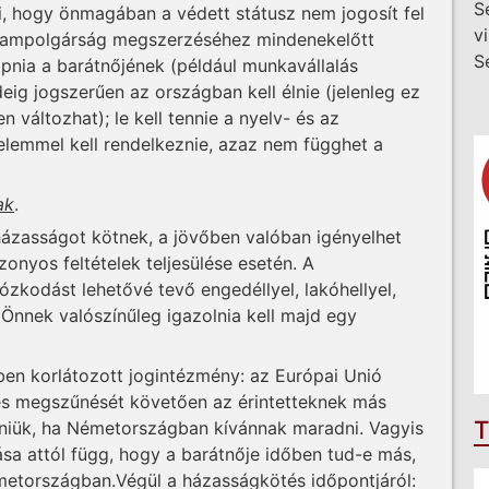
S
i, hogy önmagában a védett státusz nem jogosít fel
v
állampolgárság megszerzéséhez mindenekelőtt
S
apnia a barátnőjének (például munkavállalás
eig jogszerűen az országban kell élnie (jelenleg ez
 változhat); le kell tennie a nyelv- és az
delemmel kell rendelkeznie, azaz nem függhet a
ak
.
 házasságot kötnek, a jövőben valóban igényelhet
onyos feltételek teljesülése esetén. A
zkodást lehetővé tevő engedéllyel, lakóhellyel,
 Önnek valószínűleg igazolnia kell majd egy
ben korlátozott jogintézmény: az Európai Unió
 és megszűnését követően az érintetteknek más
T
zniük, ha Németországban kívánnak maradni. Vagyis
sa attól függ, hogy a barátnője időben tud-e más,
metországban.Végül a házasságkötés időpontjáról: