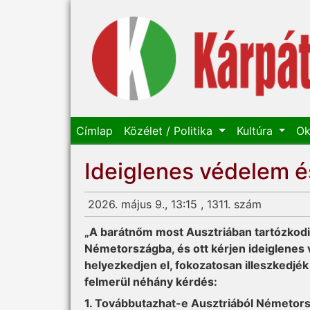
Címlap
Közélet / Politika
Kultúra
Ok
Ideiglenes védelem é
2026. május 9., 13:15 , 1311. szám
„A barátnőm most Ausztriá­ban tartózkod
Németországba, és ott kérjen ideiglenes 
helyezkedjen el, fokozatosan illeszkedjék
felmerül néhány kérdés:
1. Továbbutazhat-e Ausztriá­ból Németor