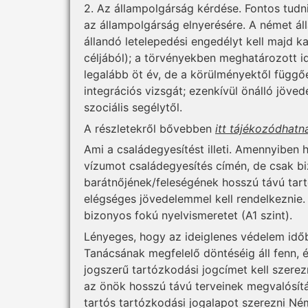
2. Az állampolgárság kérdése. Fontos tudn
az állampolgárság elnyerésére. A német 
állandó letelepedési engedélyt kell majd k
céljából); a törvényekben meghatározott id
legalább öt év, de a körülményektől függően
integrációs vizsgát; ezenkívül önálló jöve
szociális segélytől.
A részletekről bővebben
itt tájékozódhatn
Ami a családegyesítést illeti. Amennyiben
vízumot családegyesítés címén, de csak biz
barátnőjének/feleségének hosszú távú tartó
elégséges jövedelemmel kell rendelkeznie.
bizonyos fokú nyelvismeretet (A1 szint).
Lényeges, hogy az ideiglenes védelem idő
Tanácsának megfelelő döntéséig áll fenn,
jogszerű tartózkodási jogcímet kell szere
az önök hosszú távú terveinek megvalósítá
tartós tartózkodási jogalapot szerezni Né