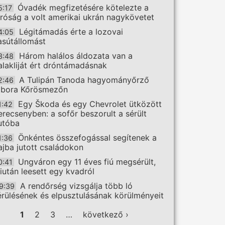
Óvadék megfizetésére kötelezte a
5:17
íróság a volt amerikai ukrán nagykövetet
Légitámadás érte a lozovai
4:05
asútállomást
Három halálos áldozata van a
3:48
alakliját ért dróntámadásnak
A Tulipán Tanoda hagyományőrző
2:46
ábora Kőrösmezőn
Egy Škoda és egy Chevrolet ütközött
1:42
erecsenyben: a sofőr beszorult a sérült
utóba
Önkéntes összefogással segítenek a
1:36
ajba jutott családokon
Ungváron egy 11 éves fiú megsérült,
0:41
iután leesett egy kvadról
A rendőrség vizsgálja több ló
9:39
érülésének és elpusztulásának körülményeit
ldalak
1
2
3
…
következő ›