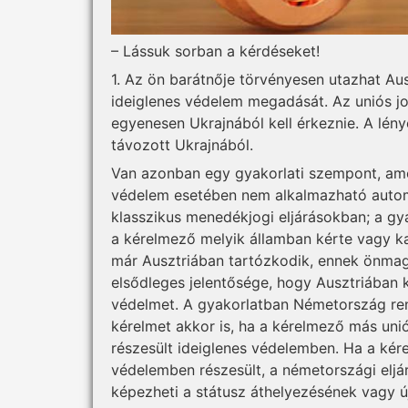
– Lássuk sorban a kérdéseket!
1. Az ön barátnője törvényesen utazhat Au
ideiglenes védelem megadását. Az uniós j
egyenesen Ukrajnából kell érkeznie. A lén
távozott Ukrajnából.
Van azonban egy gyakorlati szempont, amel
védelem esetében nem alkalmazható automa
klasszikus menedékjogi eljárásokban; a gy
a kérelmező melyik államban kérte vagy ka
már Ausztriában tartózkodik, ennek önmagá
elsődleges jelentősége, hogy Ausztriában
védelmet. A gyakorlatban Németország rend
kérelmet akkor is, ha a kérelmező más uni
részesült ideiglenes védelemben. Ha a ké
védelemben részesült, a németországi eljár
képezheti a státusz áthelyezésének vagy ú