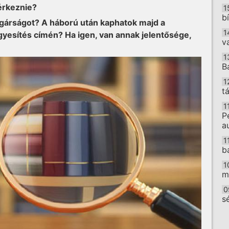
érkeznie?
1
b
gárságot? A háború után kaphatok majd a
1
gyesítés címén? Ha igen, van annak jelentősége,
v
1
B
1
t
1
P
a
1
b
1
m
0
s
O