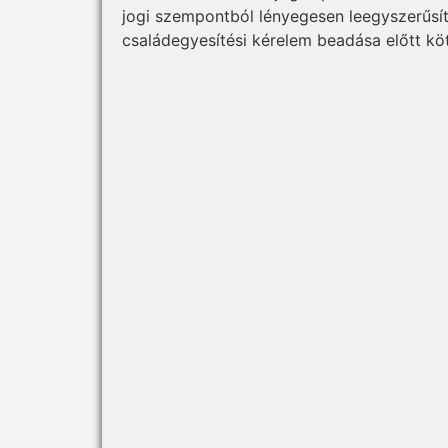
jogi szempontból lényegesen leegyszerűsít
családegyesítési kérelem beadása előtt kö