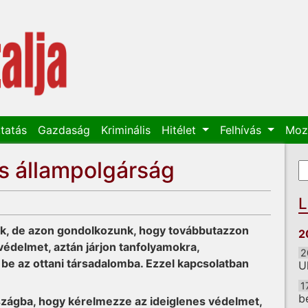
tatás
Gazdaság
Kriminális
Hitélet
Felhívás
Moz
s állampolgárság
K
K
L
ik, de azon gondolkozunk, hogy továbbutazzon
2
védelmet, aztán járjon tanfolyamokra,
2
 be az ottani társadalomba. Ezzel kapcsolatban
U
1
b
szágba, hogy kérelmezze az ideiglenes védelmet,