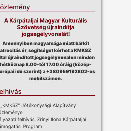
özlemény
A Kárpátaljai Magyar Kulturális
Szövetség újraindítja
jogsegélyvonalát!
Amennyiben magyarsága miatt bárkit
atrocitás ér, segítséget kérhet a KMKSZ
ltal újraindított jogsegélyvonalon minden
hétköznap 8.00-tól 17.00 óráig (közép-
urópai idő szerint) a +380959192802-es
mobilszámon.
elhívás
 „KMKSZ” Jótékonysági Alapítvány
özleménye
ályázati felhívás: Zrínyi Ilona Kárpátaljai
ámogatási Program