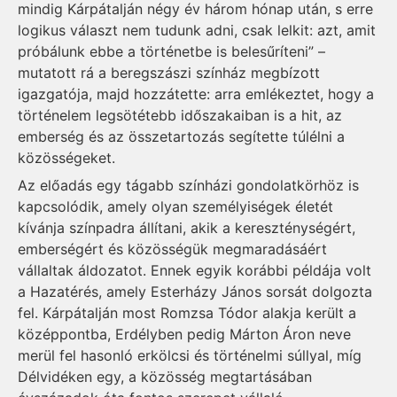
mindig Kárpátalján négy év három hónap után, s erre
logikus választ nem tudunk adni, csak lelkit: azt, amit
próbálunk ebbe a történetbe is belesűríteni” –
mutatott rá a beregszászi színház megbízott
igazgatója, majd hozzátette: arra emlékeztet, hogy a
történelem legsötétebb időszakaiban is a hit, az
emberség és az összetartozás segítette túlélni a
közösségeket.
Az előadás egy tágabb színházi gondolatkörhöz is
kapcsolódik, amely olyan személyiségek életét
kívánja színpadra állítani, akik a kereszténységért,
emberségért és közösségük megmaradásáért
vállaltak áldozatot. Ennek egyik korábbi példája volt
a Hazatérés, amely Esterházy János sorsát dolgozta
fel. Kárpátalján most Romzsa Tódor alakja került a
középpontba, Erdélyben pedig Márton Áron neve
merül fel hasonló erkölcsi és történelmi súllyal, míg
Délvidéken egy, a közösség megtartásában