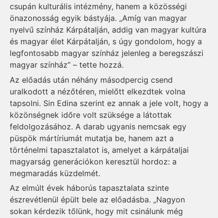
csupán kulturális intézmény, hanem a közösségi
önazonosság egyik bástyája. „Amíg van magyar
nyelvű színház Kárpátalján, addig van magyar kultúra
és magyar élet Kárpátalján, s úgy gondolom, hogy a
legfontosabb magyar színház jelenleg a beregszászi
magyar színház” – tette hozzá.
Az előadás után néhány másodpercig csend
uralkodott a nézőtéren, mielőtt elkezdtek volna
tapsolni. Sin Edina szerint ez annak a jele volt, hogy a
közönségnek időre volt szüksége a látottak
feldolgozásához. A darab ugyanis nemcsak egy
püspök mártíriumát mutatja be, hanem azt a
történelmi tapasztalatot is, amelyet a kárpátaljai
magyarság generációkon keresztül hordoz: a
megmaradás küzdelmét.
Az elmúlt évek háborús tapasztalata szinte
észrevétlenül épült bele az előadásba. „Nagyon
sokan kérdezik tőlünk, hogy mit csinálunk még