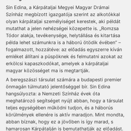
Sin Edina, a Kárpátaljai Megyei Magyar Drámai
Színház megbízott igazgatója szerint az alkotókkal
olyan kárpátaljai személyiséget kerestek, aki példát
mutathat a jelen nehézségei közepette is. „Romzsa
Tódor alakja, tevékenysége, helytállása és kitartása
példa lehet számunkra is a háború ötödik évében” –
fogalmazott, hozzátéve: az előadás egyszerre kíván
emléket állítani a püspöknek és felmutatni azokat az
erkölcsi kapaszkodókat, amelyek a kárpátaljai
magyar közösséget ma is megtartják.
A beregszászi társulat számára a budapesti premier
önmagán túlmutató jelentőséggel bír. Sin Edina
hangsúlyozta: a Nemzeti Színház évek óta
meghatározó segítséget nyújt abban, hogy a társulat
teljes egységében működni tudjon, és a háborús
körülmények ellenére is aktív maradjon. Mint mondta,
abban bíznak, hogy ez a jövőben is így marad, s
hamarosan Kárpátalján is bemutathatják az előadást.