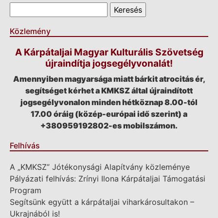
Keresés űrlap
Keresés
Közlemény
A Kárpátaljai Magyar Kulturális Szövetség
újraindítja jogsegélyvonalát!
Amennyiben magyarsága miatt bárkit atrocitás ér,
segítséget kérhet a KMKSZ által újraindított
jogsegélyvonalon minden hétköznap 8.00-tól
17.00 óráig (közép-európai idő szerint) a
+380959192802-es mobilszámon.
Felhívás
A „KMKSZ” Jótékonysági Alapítvány közleménye
Pályázati felhívás: Zrínyi Ilona Kárpátaljai Támogatási
Program
Segítsünk együtt a kárpátaljai viharkárosultakon –
Ukrajnából is!