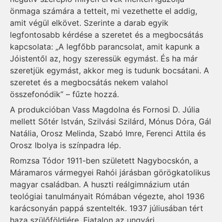
önmaga számára a tetteit, mi vezethette el addig,
amit végül elkövet. Szerinte a darab egyik
legfontosabb kérdése a szeretet és a megbocsátás
kapcsolata: „A legfőbb parancsolat, amit kapunk a
Jóistentől az, hogy szeressük egymást. És ha már
szeretjük egymást, akkor meg is tudunk bocsátani. A
szeretet és a megbocsátás nekem valahol
összefonódik” – fűzte hozzá.
A produkcióban Vass Magdolna és Fornosi D. Júlia
mellett Sőtér István, Szilvási Szilárd, Mónus Dóra, Gál
Natália, Orosz Melinda, Szabó Imre, Ferenci Attila és
Orosz Ibolya is színpadra lép.
Romzsa Tódor 1911-ben született Nagybocskón, a
Máramaros vármegyei Rahói járásban görögkatolikus
magyar családban. A huszti reálgimnázium után
teológiai tanulmányait Rómában végezte, ahol 1936
karácsonyán pappá szentelték. 1937 júliusában tért
haza szülőföldjére. Fiatalon az ungvári