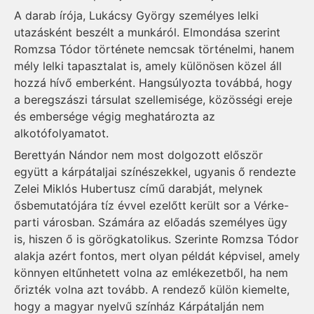
A darab írója, Lukácsy György személyes lelki
utazásként beszélt a munkáról. Elmondása szerint
Romzsa Tódor története nemcsak történelmi, hanem
mély lelki tapasztalat is, amely különösen közel áll
hozzá hívő emberként. Hangsúlyozta továbbá, hogy
a beregszászi társulat szellemisége, közösségi ereje
és embersége végig meghatározta az
alkotófolyamatot.
Berettyán Nándor nem most dolgozott először
együtt a kárpátaljai színészekkel, ugyanis ő rendezte
Zelei Miklós Hubertusz című darabját, melynek
ősbemutatójára tíz évvel ezelőtt került sor a Vérke-
parti városban. Számára az előadás személyes ügy
is, hiszen ő is görögkatolikus. Szerinte Romzsa Tódor
alakja azért fontos, mert olyan példát képvisel, amely
könnyen eltűnhetett volna az emlékezetből, ha nem
őrizték volna azt tovább. A rendező külön kiemelte,
hogy a magyar nyelvű színház Kárpátalján nem