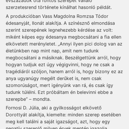
évszázadok óta fontos szerepet vállaló
szerzetesrend története kínálhat hasonló példát.
A produkcióban Vass Magdolna Romzsa Tódor
édesanyját, Ilonát alakítja. A színésznő elmondása
szerint szerepének legnehezebb kérdése az volt:
miként képes egy édesanya megbocsátani a fia ellen
elkövetett merényletet. „Annyi ilyen pici dolog van az
életünkben nap mint nap, amit nem tudunk
megbocsátani a másiknak. Beszélgettünk arról, hogy
hogyan tudjuk ezt úgy végigvinni, hogy ne csak a
tragédiáról szóljon, hanem arról is, hogy bizony ez az
anya ugyanúgy megélt derűket is, nem csak
szomorúságot, mert igényünk van rá, és csak így
tudunk túlélni. Ezt próbáltam én belevinni ebbe a
szerepbe” – mondta.
Fornosi D. Júlia, aki a gyilkosságot elkövető
Dorottyát alakítja, kiemelte: minden szerep esetében
meg kell találni a saját igazságot, azt, hogy egy
negatív szereplő milyen érvek mentén igazolja