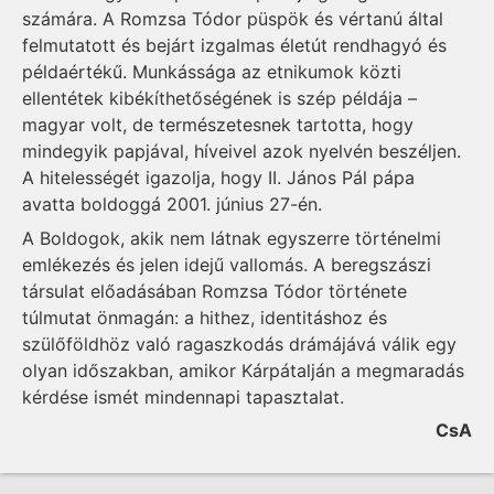
számára. A Romzsa Tódor püspök és vértanú által
felmutatott és bejárt izgalmas életút rendhagyó és
példaértékű. Munkássága az etnikumok közti
ellentétek kibékíthetőségének is szép példája –
magyar volt, de természetesnek tartotta, hogy
mindegyik papjával, híveivel azok nyelvén beszéljen.
A hitelességét igazolja, hogy II. János Pál pápa
avatta boldoggá 2001. június 27-én.
A Boldogok, akik nem látnak egyszerre történelmi
emlékezés és jelen idejű vallomás. A beregszászi
társulat előadásában Romzsa Tódor története
túlmutat önmagán: a hithez, identitáshoz és
szülőföldhöz való ragaszkodás drámájává válik egy
olyan időszakban, amikor Kárpátalján a megmaradás
kérdése ismét mindennapi tapasztalat.
CsA