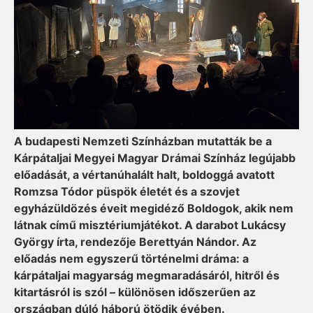
A budapesti Nemzeti Színházban mutatták be a
Kárpátaljai Megyei Magyar Drámai Színház legújabb
előadását, a vértanúhalált halt, boldoggá avatott
Romzsa Tódor püspök életét és a szovjet
egyházüldözés éveit megidéző Boldogok, akik nem
látnak című misztériumjátékot. A darabot Lukácsy
György írta, rendezője Berettyán Nándor. Az
előadás nem egyszerű történelmi dráma: a
kárpátaljai magyarság megmaradásáról, hitről és
kitartásról is szól – különösen időszerűen az
országban dúló háború ötödik évében.