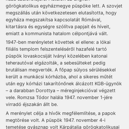
görögkatolikus egyházmegye püspöke lett. A szovjet
megszállás után következetesen elutasította, hogy
egyháza megszakítsa kapcsolatát Rómával,
kitartásra és egységre szólítva papjait és híveit,
emiatt a kommunista hatalom célpontjává vált.
1947-ben merényletet követtek el ellene: a lókai
filiális templom felszenteléséről hazafelé tartó
püspök lovaskocsiját Iványi közelében katonai
teherautóval elgázolták, a sebesülteket pedig
brutálisan megverték. A főpap súlyos sérülésekkel
került a munkácsi kórházba, ahol a sikeres műtét
után egy kórházi takarítónőnek álcázott KGB-ügynök
– a darabban Dorottya – méreginjekcióval végzett
vele. Romzsa Tódor halála 1947. november 1-jére
virradó éjszakán állt be.
A merénylet célja a hívők megfélemlítése, a papok
megtörése volt. A püspök 1947. november 4-i
temetése gyásznap volt Kárpátalja görögkatolikusai