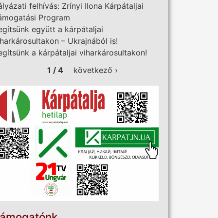
ályázati felhívás: Zrínyi Ilona Kárpátaljai
ámogatási Program
egítsünk együtt a kárpátaljai
iharkárosultakon – Ukrajnából is!
egítsünk a kárpátaljai viharkárosultakon!
1 / 4
következő ›
ámogatónk