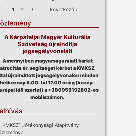
ldalak
1
2
3
…
következő ›
özlemény
A Kárpátaljai Magyar Kulturális
Szövetség újraindítja
jogsegélyvonalát!
Amennyiben magyarsága miatt bárkit
atrocitás ér, segítséget kérhet a KMKSZ
ltal újraindított jogsegélyvonalon minden
hétköznap 8.00-tól 17.00 óráig (közép-
urópai idő szerint) a +380959192802-es
mobilszámon.
elhívás
 „KMKSZ” Jótékonysági Alapítvány
özleménye