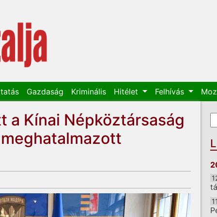
tatás
Gazdaság
Kriminális
Hitélet
Felhívás
Moz
tt a Kínai Népköztársaság
K
K
és meghatalmazott
L
2
1
t
1
P