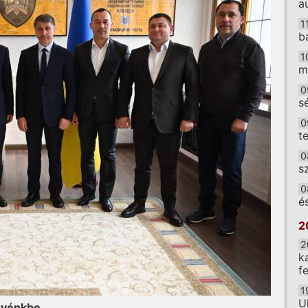
a
1
b
1
m
0
s
0
t
0
s
0
é
2
2
k
f
1
U
gyénkbe.