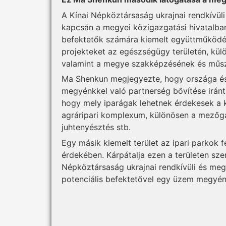
A Kínai Népköztársaság ukrajnai rendkívü
kapcsán a megyei közigazgatási hivatalban
befektetők számára kiemelt együttműködés
projekteket az egészségügy területén, külön
valamint a megye szakképzésének és műsza
Ma Shenkun megjegyezte, hogy országa és 
megyénkkel való partnerség bővítése iránt
hogy mely iparágak lehetnek érdekesek a k
agráripari komplexum, különösen a mezőg
juhtenyésztés stb.
Egy másik kiemelt terület az ipari parkok f
érdekében. Kárpátalja ezen a területen szer
Népköztársaság ukrajnai rendkívüli és me
potenciális befektetővel egy üzem megyén