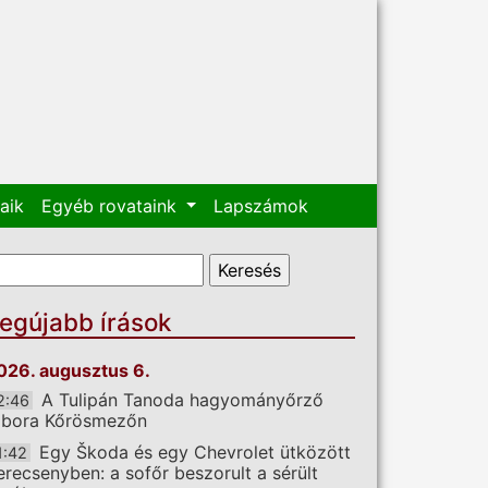
aik
Egyéb rovataink
Lapszámok
eresés űrlap
eresés
egújabb írások
026. augusztus 6.
A Tulipán Tanoda hagyományőrző
2:46
ábora Kőrösmezőn
Egy Škoda és egy Chevrolet ütközött
1:42
erecsenyben: a sofőr beszorult a sérült