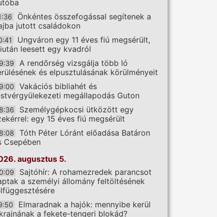
utóba
Önkéntes összefogással segítenek a
1:36
ajba jutott családokon
Ungváron egy 11 éves fiú megsérült,
0:41
iután leesett egy kvadról
A rendőrség vizsgálja több ló
9:39
érülésének és elpusztulásának körülményeit
Vakációs bibliahét és
9:00
estvérgyülekezeti megállapodás Guton
Személygépkocsi ütközött egy
8:36
zekérrel: egy 15 éves fiú megsérült
Tóth Péter Lóránt előadása Batáron
8:08
s Csepében
026. augusztus 5.
Sajtóhír: A rohamezredek parancsot
0:09
aptak a személyi állomány feltöltésének
elfüggesztésére
Elmaradnak a hajók: mennyibe kerül
9:50
krajnának a fekete-tengeri blokád?