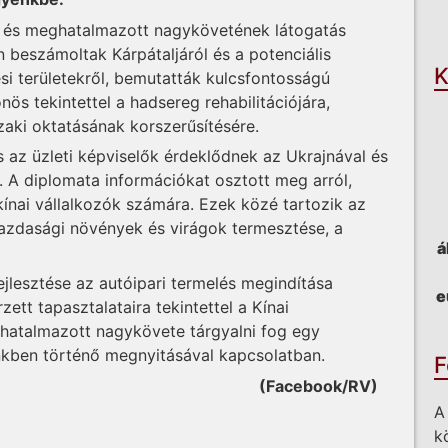
O
li és meghatalmazott nagykövetének látogatás
 beszámoltak Kárpátaljáról és a potenciális
K
i területekről, bemutatták kulcsfontosságú
ös tekintettel a hadsereg rehabilitációjára,
ki oktatásának korszerűsítésére.
az üzleti képviselők érdeklődnek az Ukrajnával és
. A diplomata információkat osztott meg arról,
ínai vállalkozók számára. Ezek közé tartozik az
azdasági növények és virágok termesztése, a
á
ejlesztése az autóipari termelés megindítása
e
zett tapasztalataira tekintettel a Kínai
ghatalmazott nagykövete tárgyalni fog egy
kben történő megnyitásával kapcsolatban.
F
(Facebook/RV)
A
k