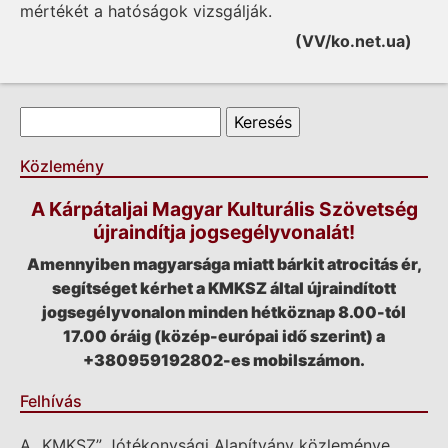
mértékét a hatóságok vizsgálják.
(VV/ko.net.ua)
Keresés űrlap
Keresés
Közlemény
A Kárpátaljai Magyar Kulturális Szövetség
újraindítja jogsegélyvonalát!
Amennyiben magyarsága miatt bárkit atrocitás ér,
segítséget kérhet a KMKSZ által újraindított
jogsegélyvonalon minden hétköznap 8.00-tól
17.00 óráig (közép-európai idő szerint) a
+380959192802-es mobilszámon.
Felhívás
A „KMKSZ” Jótékonysági Alapítvány közleménye