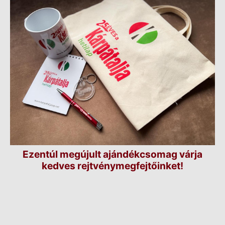
Ezentúl megújult ajándékcsomag várja
kedves rejtvénymegfejtőinket!