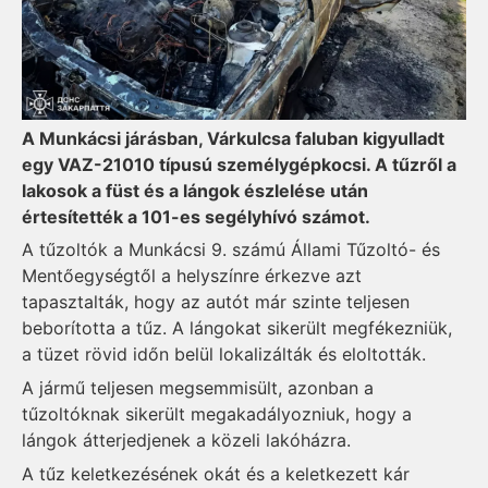
A Munkácsi járásban, Várkulcsa faluban kigyulladt
egy VAZ-21010 típusú személygépkocsi. A tűzről a
lakosok a füst és a lángok észlelése után
értesítették a 101-es segélyhívó számot.
A tűzoltók a Munkácsi 9. számú Állami Tűzoltó- és
Mentőegységtől a helyszínre érkezve azt
tapasztalták, hogy az autót már szinte teljesen
beborította a tűz. A lángokat sikerült megfékezniük,
a tüzet rövid időn belül lokalizálták és eloltották.
A jármű teljesen megsemmisült, azonban a
tűzoltóknak sikerült megakadályozniuk, hogy a
lángok átterjedjenek a közeli lakóházra.
A tűz keletkezésének okát és a keletkezett kár