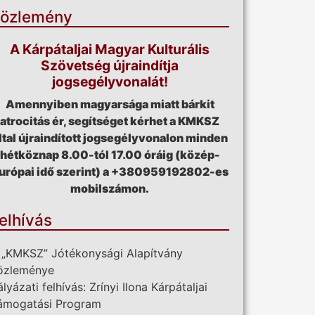
özlemény
A Kárpátaljai Magyar Kulturális
Szövetség újraindítja
jogsegélyvonalát!
Amennyiben magyarsága miatt bárkit
atrocitás ér, segítséget kérhet a KMKSZ
ltal újraindított jogsegélyvonalon minden
hétköznap 8.00-tól 17.00 óráig (közép-
urópai idő szerint) a +380959192802-es
mobilszámon.
elhívás
 „KMKSZ” Jótékonysági Alapítvány
özleménye
ályázati felhívás: Zrínyi Ilona Kárpátaljai
ámogatási Program