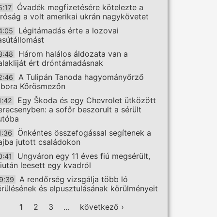
Óvadék megfizetésére kötelezte a
5:17
íróság a volt amerikai ukrán nagykövetet
Légitámadás érte a lozovai
4:05
asútállomást
Három halálos áldozata van a
3:48
alakliját ért dróntámadásnak
A Tulipán Tanoda hagyományőrző
2:46
ábora Kőrösmezőn
Egy Škoda és egy Chevrolet ütközött
1:42
erecsenyben: a sofőr beszorult a sérült
utóba
Önkéntes összefogással segítenek a
1:36
ajba jutott családokon
Ungváron egy 11 éves fiú megsérült,
0:41
iután leesett egy kvadról
A rendőrség vizsgálja több ló
9:39
érülésének és elpusztulásának körülményeit
ldalak
1
2
3
…
következő ›