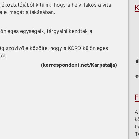
koztatójából kitűnik, hogy a helyi lakos a vita
K
ta el magát a lakásában.
ülönleges egységeik, tárgyalni kezdtek a
ség szóvivője közölte, hogy a KORD különleges
őt.
á
(korrespondent.net/Kárpátalja)
e
F
A
k
P
T