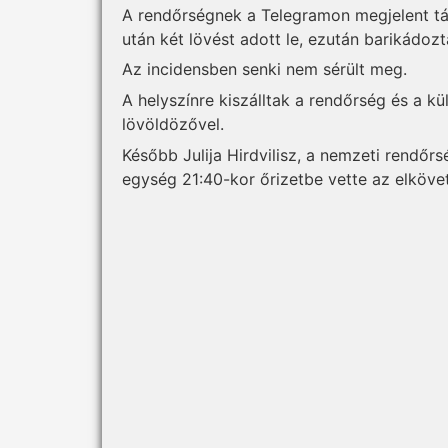
A rendőrségnek a Telegramon megjelent tájé
után két lövést adott le, ezután barikádoz
Az incidensben senki nem sérült meg.
A helyszínre kiszálltak a rendőrség és a k
lövöldözővel.
Később Julija Hirdvilisz, a nemzeti rendőr
egység 21:40-kor őrizetbe vette az elkövet