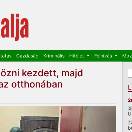
tatás
Gazdaság
Kriminális
Hitélet
Felhívás
Moz
ldözni kezdett, majd
K
K
 az otthonában
L
2
2
U
1
b