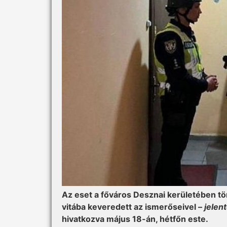
Az eset a főváros Desznai kerületében tör
vitába keveredett az ismerőseivel –
jelen
hivatkozva május 18-án, hétfőn este.