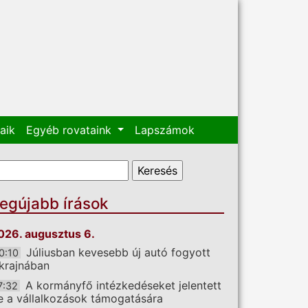
aik
Egyéb rovataink
Lapszámok
eresés űrlap
eresés
egújabb írások
026. augusztus 6.
Júliusban kevesebb új autó fogyott
0:10
krajnában
A kormányfő intézkedéseket jelentett
7:32
e a vállalkozások támogatására