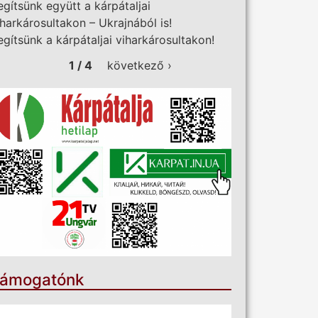
egítsünk együtt a kárpátaljai
iharkárosultakon – Ukrajnából is!
egítsünk a kárpátaljai viharkárosultakon!
1 / 4
következő ›
ámogatónk