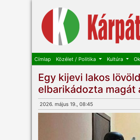
Címlap
Közélet / Politika
Kultúra
Ok
Egy kijevi lakos lövö
elbarikádozta magát
2026. május 19., 08:45