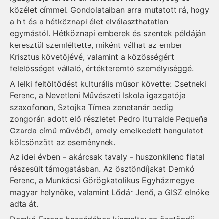
közélet címmel. Gondolataiban arra mutatott rá, hogy
a hit és a hétköznapi élet elválaszthatatlan
egymástól. Hétköznapi emberek és szentek példáján
keresztül szemléltette, miként válhat az ember
Krisztus követőjévé, valamint a közösségért
felelősséget vállaló, értékteremtő személyiséggé.
A lelki feltöltődést kulturális műsor követte: Csetneki
Ferenc, a Nevetleni Művészeti Iskola igazgatója
szaxofonon, Sztojka Tímea zenetanár pedig
zongorán adott elő részletet Pedro Iturralde Pequeña
Czarda című művéből, amely emelkedett hangulatot
kölcsönzött az eseménynek.
Az idei évben – akárcsak tavaly – huszonkilenc fiatal
részesült támogatásban. Az ösztöndíjakat Demkó
Ferenc, a Munkácsi Görögkatolikus Egyházmegye
magyar helynöke, valamint Lődár Jenő, a GISZ elnöke
adta át.
Demkó Ferenc beszédében kiemelte: az ösztöndíj