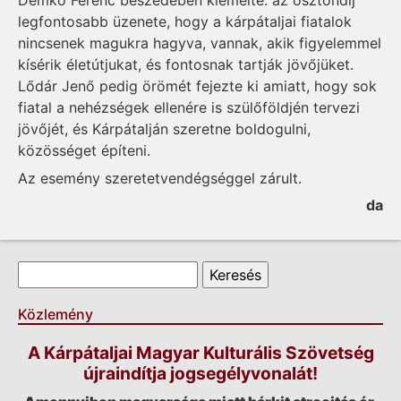
legfontosabb üzenete, hogy a kárpátaljai fiatalok
nincsenek magukra hagyva, vannak, akik figyelemmel
kísérik életútjukat, és fontosnak tartják jövőjüket.
Lődár Jenő pedig örömét fejezte ki amiatt, hogy sok
fiatal a nehézségek ellenére is szülőföldjén tervezi
jövőjét, és Kárpátalján szeretne boldogulni,
közösséget építeni.
Az esemény szeretetvendégséggel zárult.
da
Keresés űrlap
Keresés
Közlemény
A Kárpátaljai Magyar Kulturális Szövetség
újraindítja jogsegélyvonalát!