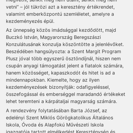
vetni” – jól tükrözi azt a keresztény értékrendet,
valamint emberközpontú szemléletet, amelyre a
kezdeményezés épül.
Az ünnepség közös imádsággal kezdődött, majd
Buczkó István, Magyarország Beregszászi
Konzulátusának konzulja köszöntötte a jelenlévőket.
Beszédében hangsúlyozta: a Szent Margit Program
Plusz jóval több egyszerű ösztöndíjnál, hiszen nem
csupán anyagi támogatást jelent a fiatalok számára,
hanem közösséget, kapaszkodót és hitet is ad a
mindennapokban. Kiemelte, hogy az ilyen
kezdeményezések bizonyítják: odafigyeléssel,
összefogással és emberséggel maradandó értékeket
lehet teremteni a kárpátaljai magyarság számára.
A rendezvény folytatásában Barta József, az
edelényi Szent Miklós Görögkatolikus Általános
Iskola, Óvoda és Alapfokú Művészeti Iskola
igazgatója tartott elmélkedést Kereszténység és