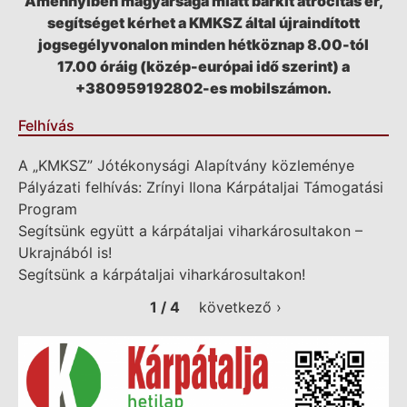
Amennyiben magyarsága miatt bárkit atrocitás ér,
segítséget kérhet a KMKSZ által újraindított
jogsegélyvonalon minden hétköznap 8.00-tól
17.00 óráig (közép-európai idő szerint) a
+380959192802-es mobilszámon.
Felhívás
A „KMKSZ” Jótékonysági Alapítvány közleménye
Pályázati felhívás: Zrínyi Ilona Kárpátaljai Támogatási
Program
Segítsünk együtt a kárpátaljai viharkárosultakon –
Ukrajnából is!
Segítsünk a kárpátaljai viharkárosultakon!
1 / 4
következő ›