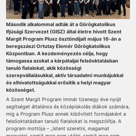
Második alkalommal adták át a Görögkatolikus
Ifjúsági Szervezet (GISZ) által életre hívott Szent
Margit Program Plusz ösztöndíjait május 16-án a
beregszászi Ortutay Elemér Görögkatolikus
Központban. A kezdeményezés célja, hogy
támogassa azokat a kárpátaljai felsőoktatásban
tanuló fiatalokat, akik közösségi
szerepvállalásukkal, aktív társadalmi munkájukkal
és elhivatottságukkal erősítik a helyi magyar
közösséget.
A Szent Margit Program immár tizenegy éve nyújt
segítséget általános és középiskolás diákok számára,
míg a Program Plusz ennek kibővített formájaként a
felsőoktatásban tanuló fiatalokat is megszólítja. A
program mottója – „Istent szeretni, magamat
megvetni, senkit meg nem utálni, senkit meg nem