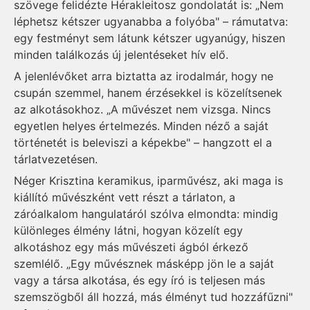
szövege felidézte Hérakleitosz gondolatát is: „Nem
léphetsz kétszer ugyanabba a folyóba" – rámutatva:
egy festményt sem látunk kétszer ugyanúgy, hiszen
minden találkozás új jelentéseket hív elő.
A jelenlévőket arra biztatta az irodalmár, hogy ne
csupán szemmel, hanem érzésekkel is közelítsenek
az alkotásokhoz. „A művészet nem vizsga. Nincs
egyetlen helyes értelmezés. Minden néző a saját
történetét is beleviszi a képekbe" – hangzott el a
tárlatvezetésen.
Néger Krisztina keramikus, iparművész, aki maga is
kiállító művészként vett részt a tárlaton, a
záróalkalom hangulatáról szólva elmondta: mindig
különleges élmény látni, hogyan közelít egy
alkotáshoz egy más művészeti ágból érkező
szemlélő. „Egy művésznek másképp jön le a saját
vagy a társa alkotása, és egy író is teljesen más
szemszögből áll hozzá, más élményt tud hozzáfűzni"