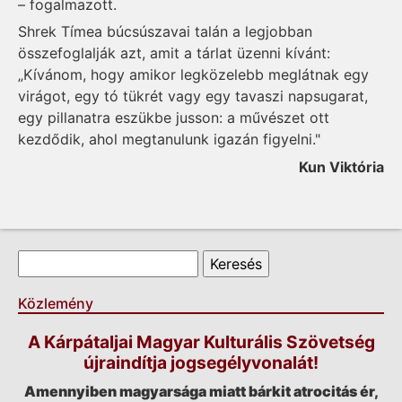
– fogalmazott.
Shrek Tímea búcsúszavai talán a legjobban
összefoglalják azt, amit a tárlat üzenni kívánt:
„Kívánom, hogy amikor legközelebb meglátnak egy
virágot, egy tó tükrét vagy egy tavaszi napsugarat,
egy pillanatra eszükbe jusson: a művészet ott
kezdődik, ahol megtanulunk igazán figyelni."
Kun Viktória
Keresés űrlap
Keresés
Közlemény
A Kárpátaljai Magyar Kulturális Szövetség
újraindítja jogsegélyvonalát!
Amennyiben magyarsága miatt bárkit atrocitás ér,