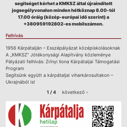
segítséget kérhet a KMKSZ által újraindított
jogsegélyvonalon minden hétköznap 8.00-tól
17.00 óráig (közép-európai idő szerint) a
+380959192802-es mobilszámon.
Felhívás
1956 Kárpátalján – Esszépályázat középiskolásoknak
A „KMKSZ” Jótékonysági Alapítvány közleménye
Pályázati felhívás: Zrínyi Ilona Kárpátaljai Támogatási
Program
Segítsünk együtt a kárpátaljai viharkárosultakon –
Ukrajnából is!
1 / 4
következő ›