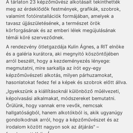
A tárlaton 23 képzőművész alkotásait tekinthették
meg az érdeklődők festmények, grafikák, szobrok,
valamint fotóinstallációk formájában, amelyek a
tavasz újjászületésének, a természet örök
körforgásának és az emberi lélek megújulásának
témái köré szerveződnek.
A rendezvény ötletgazdája Kulin Ágnes, a RIT elnöke
és a galéria kurátora, aki megnyitó köszöntőjében
arról beszélt, hogy a kezdeményezés lényege:
megmutatni, mire sarkallja az írót egy-egy
képzőművészeti alkotás, milyen párhuzamokat,
hasonlatokat fedez fel a képek és szobrok előtt állva.
„Igyekszünk a kiállításoknál különböző műélvezeti,
képolvasási alkalmakat, módszereket bemutatni.
Örülünk, hogy vannak erre vevők, nemcsak
hallgatóságból, hanem alkotókból is, akik ugyanúgy
gondolkodnak arról, hogy a képzőművészet és az
irodalom között nagyon sok az átjárás" –