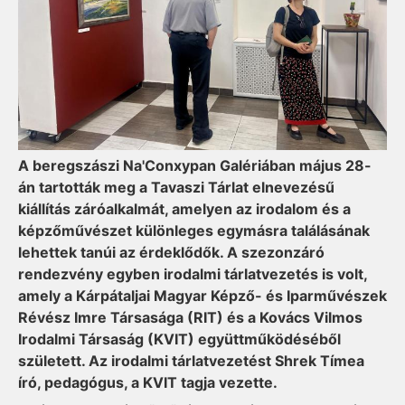
A beregszászi Na'Conxypan Galériában május 28-
án tartották meg a Tavaszi Tárlat elnevezésű
kiállítás záróalkalmát, amelyen az irodalom és a
képzőművészet különleges egymásra találásának
lehettek tanúi az érdeklődők. A szezonzáró
rendezvény egyben irodalmi tárlatvezetés is volt,
amely a Kárpátaljai Magyar Képző- és Iparművészek
Révész Imre Társasága (RIT) és a Kovács Vilmos
Irodalmi Társaság (KVIT) együttműködéséből
született. Az irodalmi tárlatvezetést Shrek Tímea
író, pedagógus, a KVIT tagja vezette.