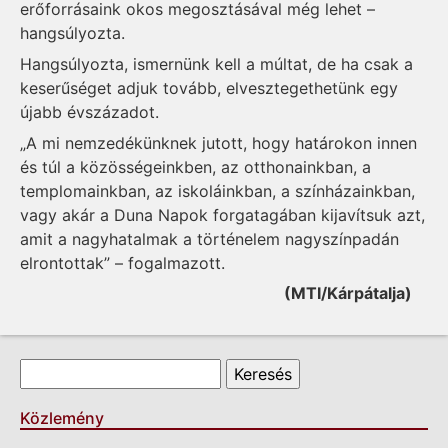
erőforrásaink okos megosztásával még lehet –
hangsúlyozta.
Hangsúlyozta, ismernünk kell a múltat, de ha csak a
keserűséget adjuk tovább, elvesztegethetünk egy
újabb évszázadot.
„A mi nemzedékünknek jutott, hogy határokon innen
és túl a közösségeinkben, az otthonainkban, a
templomainkban, az iskoláinkban, a színházainkban,
vagy akár a Duna Napok forgatagában kijavítsuk azt,
amit a nagyhatalmak a történelem nagyszínpadán
elrontottak” – fogalmazott.
(MTI/Kárpátalja)
Keresés űrlap
Keresés
Közlemény