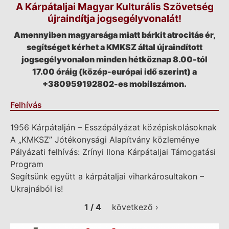
A Kárpátaljai Magyar Kulturális Szövetség
újraindítja jogsegélyvonalát!
Amennyiben magyarsága miatt bárkit atrocitás ér,
segítséget kérhet a KMKSZ által újraindított
jogsegélyvonalon minden hétköznap 8.00-tól
17.00 óráig (közép-európai idő szerint) a
+380959192802-es mobilszámon.
Felhívás
1956 Kárpátalján – Esszépályázat középiskolásoknak
A „KMKSZ” Jótékonysági Alapítvány közleménye
Pályázati felhívás: Zrínyi Ilona Kárpátaljai Támogatási
Program
Segítsünk együtt a kárpátaljai viharkárosultakon –
Ukrajnából is!
1 / 4
következő ›