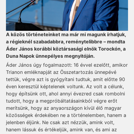
A közös történeteinket ma már mi magunk írhatjuk,
a régieknél szabadabbra, reménytelibbre – mondta
Áder János korábbi köztársasági elnök Torockón, a
Duna Napok ünnepélyes megnyitóján.
Áder János úgy fogalmazott: 16 évvel ezelőtt, amikor
Trianon emléknapját az Összetartozás ünnepévé
tettük, végre azt is gyógyítani tudtuk, amit előtte 90
éven keresztül képtelenek voltunk. Az volt a célunk,
hogy építsünk ott, ahol annyi évezred csak rombolni
tudott, hogy a megpróbáltatásainkból végre erőt
merítsünk, hogy az anyaországon kívül élő magyar
közösségek érdekében ne a történelemben, hanem a
jelenben éljünk. Ne csak azt nézzük, amink volt,
hanem lássuk és értékeljük, amink van, és ami az